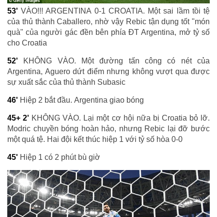
53'
VÀO!!! ARGENTINA 0-1 CROATIA. Một sai lầm tồi tệ
của thủ thành Caballero, nhờ vậy Rebic tận dụng tốt "món
quà" của người gác đền bên phía ĐT Argentina, mở tỷ số
cho Croatia
52'
KHÔNG VÀO. Một đường tấn công có nét của
Argentina, Aguero dứt điểm nhưng không vượt qua được
sự xuất sắc của thủ thành Subasic
46'
Hiệp 2 bắt đầu. Argentina giao bóng
45+ 2'
KHÔNG VÀO. Lại một cơ hội nữa bị Croatia bỏ lỡ.
Modric chuyền bóng hoàn hảo, nhưng Rebic lại đỡ bước
một quá tệ. Hai đội kết thúc hiệp 1 với tỷ số hòa 0-0
45'
Hiệp 1 có 2 phút bù giờ