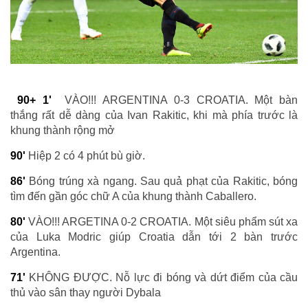
90+ 1'
VÀO!!! ARGENTINA 0-3 CROATIA. Một bàn
thắng rất dễ dàng của Ivan Rakitic, khi mà phía trước là
khung thành rộng mở
90'
Hiệp 2 có 4 phút bù giờ.
86'
Bóng trúng xà ngang. Sau quả phạt của Rakitic, bóng
tìm đến gần góc chữ A của khung thành Caballero.
80'
VÀO!!! ARGETINA 0-2 CROATIA. Một siêu phẩm sút xa
của Luka Modric giúp Croatia dẫn tới 2 bàn trước
Argentina.
71'
KHÔNG ĐƯỢC. Nỗ lực đi bóng và dứt điểm của cầu
thủ vào sân thay người Dybala