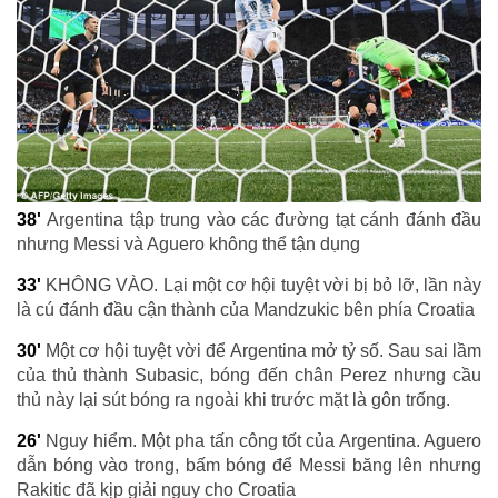
38'
Argentina tập trung vào các đường tạt cánh đánh đầu
nhưng Messi và Aguero không thể tận dụng
33'
KHÔNG VÀO. Lại một cơ hội tuyệt vời bị bỏ lỡ, lần này
là cú đánh đầu cận thành của Mandzukic bên phía Croatia
30'
Một cơ hội tuyệt vời để Argentina mở tỷ số. Sau sai lầm
của thủ thành Subasic, bóng đến chân Perez nhưng cầu
thủ này lại sút bóng ra ngoài khi trước mặt là gôn trống.
26'
Nguy hiểm. Một pha tấn công tốt của Argentina. Aguero
dẫn bóng vào trong, bấm bóng để Messi băng lên nhưng
Rakitic đã kịp giải nguy cho Croatia