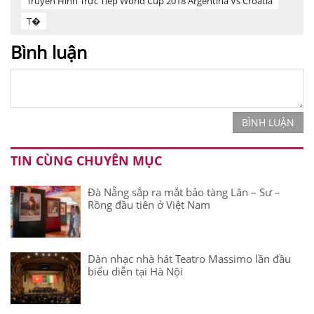
Truyền Hình Trực Tiếp World Cup 2018 Argentina Vs Croatia
T�
Bình luận
BÌNH LUẬN
TIN CÙNG CHUYÊN MỤC
Đà Nẵng sắp ra mắt bảo tàng Lân – Sư –
Rồng đầu tiên ở Việt Nam
Dàn nhạc nhà hát Teatro Massimo lần đầu
biểu diễn tại Hà Nội