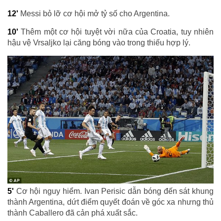
12'
Messi bỏ lỡ cơ hội mở tỷ số cho Argentina.
10'
Thêm một cơ hội tuyệt vời nữa của Croatia, tuy nhiên
hậu vệ Vrsaljko lại căng bóng vào trong thiếu hợp lý.
5'
Cơ hội nguy hiểm. Ivan Perisic dẫn bóng đến sát khung
thành Argentina, dứt điểm quyết đoán về góc xa nhưng thủ
thành Caballero đã cản phá xuất sắc.