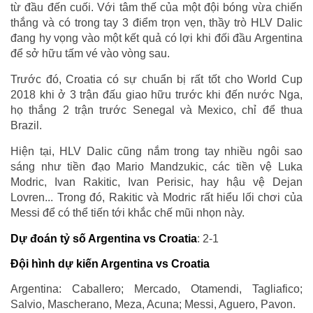
từ đầu đến cuối. Với tâm thế của một đội bóng vừa chiến
thắng và có trong tay 3 điểm trọn vẹn, thầy trò HLV Dalic
đang hy vọng vào một kết quả có lợi khi đối đầu Argentina
để sở hữu tấm vé vào vòng sau.
Trước đó, Croatia có sự chuẩn bị rất tốt cho World Cup
2018 khi ở 3 trận đấu giao hữu trước khi đến nước Nga,
họ thắng 2 trận trước Senegal và Mexico, chỉ để thua
Brazil.
Hiện tại, HLV Dalic cũng nắm trong tay nhiều ngôi sao
sáng như tiền đạo Mario Mandzukic, các tiền vệ Luka
Modric, Ivan Rakitic, Ivan Perisic, hay hậu vệ Dejan
Lovren... Trong đó, Rakitic và Modric rất hiểu lối chơi của
Messi để có thể tiến tới khắc chế mũi nhọn này.
Dự đoán tỷ số Argentina vs Croatia
: 2-1
Đội hình dự kiến Argentina vs Croatia
Argentina: Caballero; Mercado, Otamendi, Tagliafico;
Salvio, Mascherano, Meza, Acuna; Messi, Aguero, Pavon.