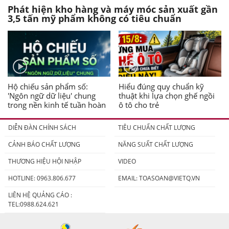
Phát hiện kho hàng và máy móc sản xuất gần
3,5 tấn mỹ phẩm không có tiêu chuẩn
Hộ chiếu sản phẩm số:
Hiểu đúng quy chuẩn kỹ
'Ngôn ngữ dữ liệu' chung
thuật khi lựa chọn ghế ngồi
trong nền kinh tế tuần hoàn
ô tô cho trẻ
DIỄN ĐÀN CHÍNH SÁCH
TIÊU CHUẨN CHẤT LƯỢNG
CẢNH BÁO CHẤT LƯỢNG
NĂNG SUẤT CHẤT LƯỢNG
THƯƠNG HIỆU HỘI NHẬP
VIDEO
HOTLINE: 0963.806.677
EMAIL:
TOASOAN@VIETQ.VN
LIÊN HỆ QUẢNG CÁO :
TEL:0988.624.621