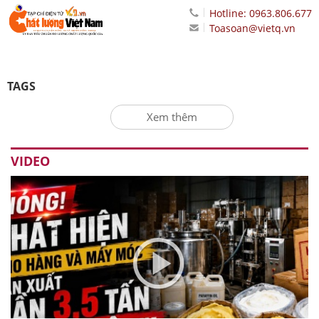
Hotline: 0963.806.677
Toasoan@vietq.vn
TAGS
Xem thêm
VIDEO