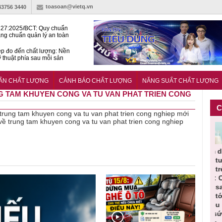
toasoan@vietq.vn
43756 3440
27:2025/BCT: Quy chuẩn
ng chuẩn quản lý an toàn
rình thủy điện
p đo đến chất lượng: Nền
ỹ thuật phía sau mỗi sản
n cư Phước Thọ: Hạt nhân
 hoạch đô thị tri thức tại
UẨN CHẤT LƯỢNG
CẢNH BÁO CHẤT LƯỢNG
NĂNG SUẤT CHẤT LƯỢNG
Long
NG TAM KHUYEN CONG VA TU VAN PHAT TRIEN CONG
C
ề trung tam khuyen cong va tu van phat trien cong nghiep mới
 về trung tam khuyen cong va tu van phat trien cong nghiep
Cảnh báo
Thu hồi
Sản phẩm
Lạm dụng
Bột ra
ần
sản phẩm
toàn quốc
kém chất
sữa tươi
‘
ác
nhập ngoại
và tiêu hủy
lượng đã
cho trẻ
p
n
bị thu hồi
nước rửa
bỏ qua
nhỏ: Cảnh
c
 đạt
do mất an
tay dạng
những
báo sai lầm
t
uẩn
toàn có thể
bọt Layer
bước kiểm
dẫn tới
g
àn
xuất hiện
Clean do
soát nào?
nhiều hệ
h
tại Việt Nam
sản xuất
lụy sức