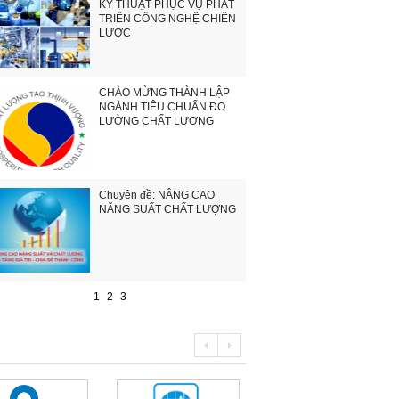
KỸ THUẬT PHỤC VỤ PHÁT
TRIỂN CÔNG NGHỆ CHIẾN
LƯỢC
CHÀO MỪNG THÀNH LẬP
NGÀNH TIÊU CHUẨN ĐO
LƯỜNG CHẤT LƯỢNG
Chuyên đề: NÂNG CAO
NĂNG SUẤT CHẤT LƯỢNG
1
2
3