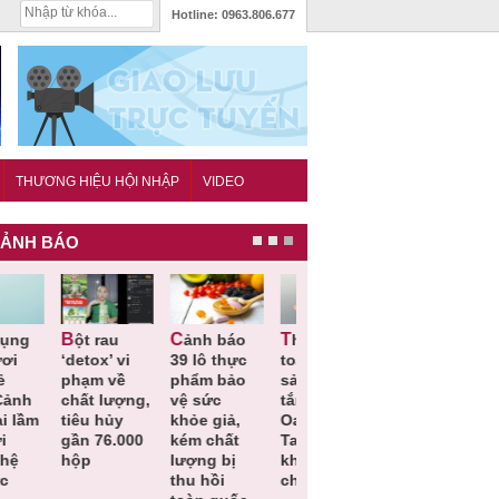
Hotline:
0963.806.677
THƯƠNG HIỆU HỘI NHẬP
VIDEO
ẢNH BÁO
u
Cảnh báo
Thu hồi
Thu hồi
Người tiêu
detox’ vi
39 lô thực
toàn quốc
Cao lỏng
dùng cần
hạm về
phẩm bảo
sản phẩm
Cảm cúm
cảnh giá
hất lượng,
vệ sức
tắm gội
Bảo
lựa chọn
iêu hủy
khỏe giả,
Oatrum và
Phương
thịt lợn đ
ần 76.000
kém chất
Tabame Pro
không đạt
tiêu chuẩ
ộp
lượng bị
không đạt
chất lượng
và an toà
thu hồi
chất lượng