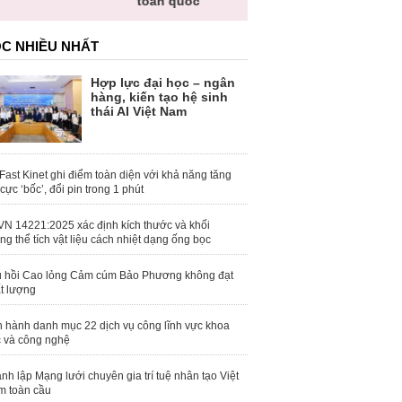
toàn quốc
C NHIỀU NHẤT
Hợp lực đại học – ngân
hàng, kiến tạo hệ sinh
thái AI Việt Nam
Fast Kinet ghi điểm toàn diện với khả năng tăng
 cực ‘bốc’, đổi pin trong 1 phút
N 14221:2025 xác định kích thước và khối
ng thể tích vật liệu cách nhiệt dạng ống bọc
 hồi Cao lỏng Cảm cúm Bảo Phương không đạt
t lượng
 hành danh mục 22 dịch vụ công lĩnh vực khoa
 và công nghệ
nh lập Mạng lưới chuyên gia trí tuệ nhân tạo Việt
 toàn cầu