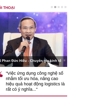
I THOẠI
Ông Hoàng Quang Phòn
S Phan Đức Hiếu - Chuyên gia kinh tế
VCCI
"Việc ứng dụng công nghệ số
""Theo tôi, cần 
nhằm tối ưu hóa, nâng cao
gốc rễ về nhận
hiệu quả hoạt động logistics là
nghiệp cần coi
rất có ý nghĩa..."
động hài hoà là
triển..."