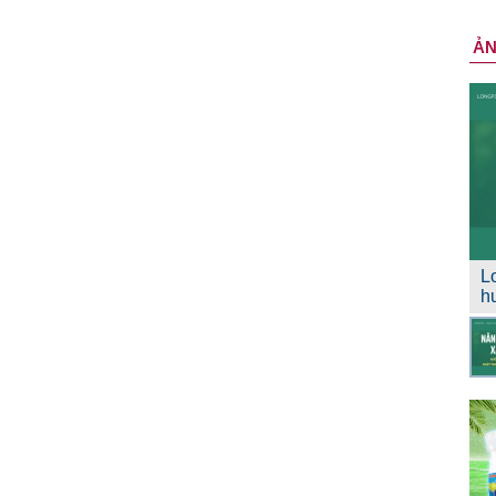
Ả
L
h