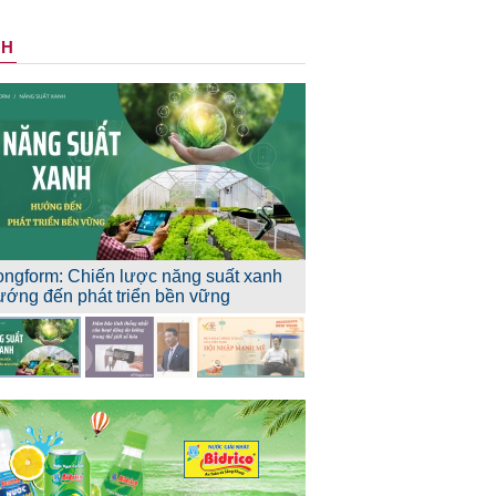
NH
ongform: Chiến lược năng suất xanh
ướng đến phát triển bền vững