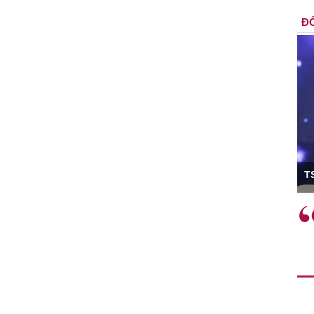
ĐỐ
ó Viện trưởng
T
ệc phải làm
Việc sử dụng hiệu quả chính
và trên thực tế
sách tài khóa không chỉ mang ý
 hành như tăng
nghĩa hỗ trợ ngắn hạn mà còn
a học công
đóng vai trò tạo nền tảng cho
 các cơ chế
tăng trưởng bền vững dài hạn.
i mới sáng tạo,