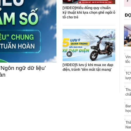
trái phép
khỏe
[VIDEO]Hiểu đúng quy chuẩn
kỹ thuật khi lựa chọn ghế ngồi ô
ĐỌ
tô cho trẻ
Vin
tốc
[VIDEO]5 lưu ý khi mua xe đạp
'Ngôn ngữ dữ liệu'
điện, tránh 'tiền mất tật mang'
TCV
oàn
lượ
Thu
chấ
Ban
học
Thà
Nam