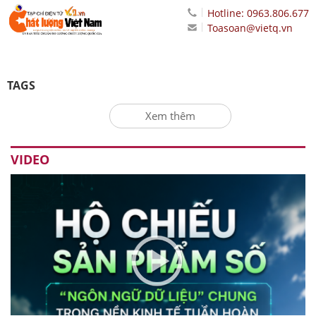
Hotline: 0963.806.677
Toasoan@vietq.vn
TAGS
Xem thêm
VIDEO