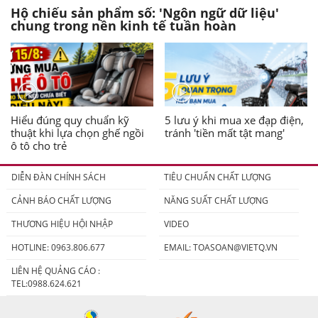
Hộ chiếu sản phẩm số: 'Ngôn ngữ dữ liệu'
chung trong nền kinh tế tuần hoàn
Hiểu đúng quy chuẩn kỹ
5 lưu ý khi mua xe đạp điện,
thuật khi lựa chọn ghế ngồi
tránh 'tiền mất tật mang'
ô tô cho trẻ
DIỄN ĐÀN CHÍNH SÁCH
TIÊU CHUẨN CHẤT LƯỢNG
CẢNH BÁO CHẤT LƯỢNG
NĂNG SUẤT CHẤT LƯỢNG
THƯƠNG HIỆU HỘI NHẬP
VIDEO
HOTLINE: 0963.806.677
EMAIL:
TOASOAN@VIETQ.VN
LIÊN HỆ QUẢNG CÁO :
TEL:0988.624.621