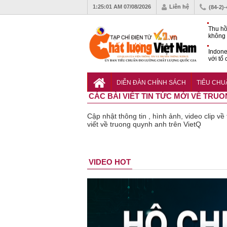
1:25:01 AM
07/08/2026
Liên hệ
(84-2)
Thu hồ
không 
Indone
với tổ
carbo
QCVN 
mới nâ
DIỄN ĐÀN CHÍNH SÁCH
TIÊU CH
công t
CÁC BÀI VIẾT TIN TỨC MỚI VỀ TRU
Cập nhật thông tin , hình ảnh, video clip 
viết về truong quynh anh trên VietQ
Bột rau
Cảnh báo
Thu hồi
Thu hồi
Người tiêu
VIDEO HOT
‘detox’ vi
39 lô thực
toàn quốc
Cao lỏng
dùng c
phạm về
phẩm bảo
sản phẩm
Cảm cúm
cảnh g
chất lượng,
vệ sức
tắm gội
Bảo
lựa ch
tiêu hủy
khỏe giả,
Oatrum và
Phương
thịt lợ
gần 76.000
kém chất
Tabame Pro
không đạt
tiêu c
hộp
lượng bị
không đạt
chất lượng
và an t
thu hồi
chất lượng