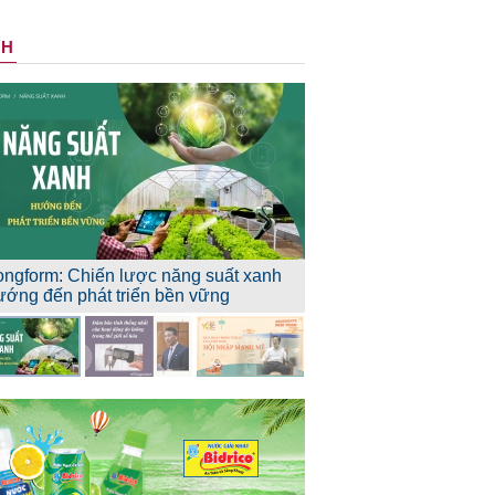
NH
ongform: Chiến lược năng suất xanh
ướng đến phát triển bền vững