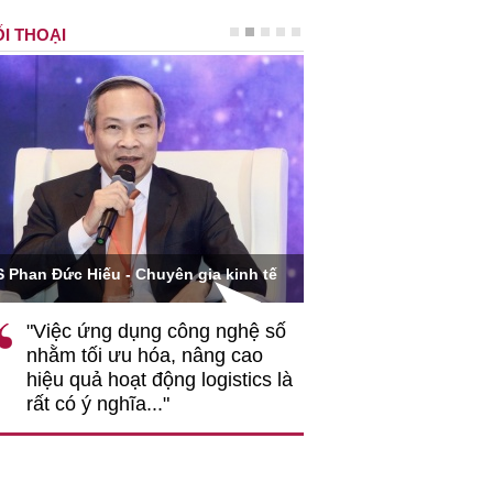
I THOẠI
Ông Hoàng Quang Phòn
S Phan Đức Hiếu - Chuyên gia kinh tế
VCCI
"Việc ứng dụng công nghệ số
""Theo tôi, cần 
nhằm tối ưu hóa, nâng cao
gốc rễ về nhận
hiệu quả hoạt động logistics là
nghiệp cần coi
rất có ý nghĩa..."
động hài hoà là
triển..."