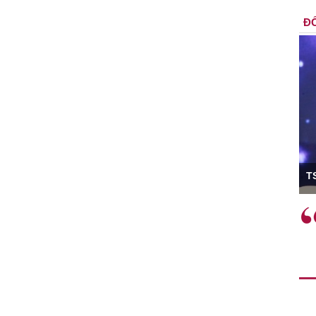
ĐỐ
ó Viện trưởng
T
ệc phải làm
Việc sử dụng hiệu quả chính
và trên thực tế
sách tài khóa không chỉ mang ý
 hành như tăng
nghĩa hỗ trợ ngắn hạn mà còn
a học công
đóng vai trò tạo nền tảng cho
 các cơ chế
tăng trưởng bền vững dài hạn.
i mới sáng tạo,