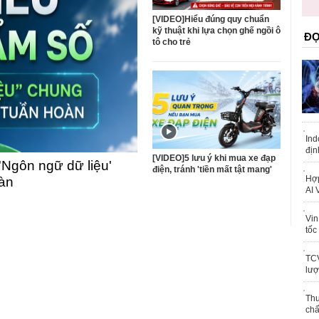
trái phép
khỏe
[VIDEO]Hiểu đúng quy chuẩn
kỹ thuật khi lựa chọn ghế ngồi ô
ĐỌ
tô cho trẻ
Ind
địn
[VIDEO]5 lưu ý khi mua xe đạp
'Ngôn ngữ dữ liệu'
điện, tránh 'tiền mất tật mang'
Hợp
oàn
AI 
Vin
tốc
TCV
lượ
Thu
chấ