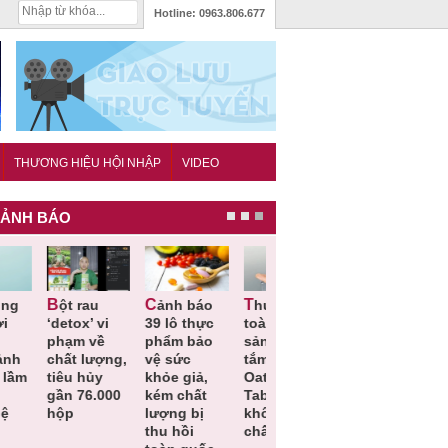
Hotline:
0963.806.677
THƯƠNG HIỆU HỘI NHẬP
VIDEO
ẢNH BÁO
rau
Cảnh báo
Thu hồi
Thu hồi
Người tiêu
detox’ vi
39 lô thực
toàn quốc
Cao lỏng
dùng cầ
phạm về
phẩm bảo
sản phẩm
Cảm cúm
cảnh giá
hất lượng,
vệ sức
tắm gội
Bảo
lựa chọn
iêu hủy
khỏe giả,
Oatrum và
Phương
thịt lợn 
ần 76.000
kém chất
Tabame Pro
không đạt
tiêu chu
hộp
lượng bị
không đạt
chất lượng
và an toa
thu hồi
chất lượng