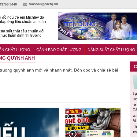
toasoan@vietq.vn
-43756 3440
i đồ ngủ trẻ em Michley do
đáp ứng tiêu chuẩn an toàn
sia siết chặt tiêu chuẩn đối
 chức thẩm định thị trường
n
27:2025/BCT: Quy chuẩn
ng chuẩn quản lý an toàn
UẨN CHẤT LƯỢNG
CẢNH BÁO CHẤT LƯỢNG
NĂNG SUẤT CHẤT LƯỢNG
rình thủy điện
ONG QUYNH ANH
C
về truong quynh anh mới và nhanh nhất. Đón đọc và chia sẻ bài
Cảnh báo
Thu hồi
Sản phẩm
Lạm dụng
Bột 
ần
sản phẩm
toàn quốc
kém chất
sữa tươi
‘
iác
nhập ngoại
và tiêu hủy
lượng đã
cho trẻ
ọn
bị thu hồi
nước rửa
bỏ qua
nhỏ: Cảnh
c
n đạt
do mất an
tay dạng
những
báo sai lầm
t
huẩn
toàn có thể
bọt Layer
bước kiểm
dẫn tới
g
oàn
xuất hiện
Clean do
soát nào?
nhiều hệ
tại Việt Nam
sản xuất
lụy sức