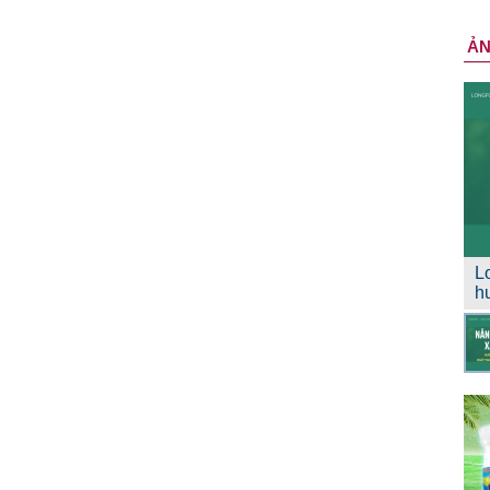
Ả
L
h