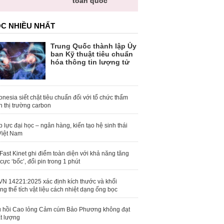
toàn quốc
C NHIỀU NHẤT
Trung Quốc thành lập Ủy
ban Kỹ thuật tiêu chuẩn
hóa thông tin lượng tử
onesia siết chặt tiêu chuẩn đối với tổ chức thẩm
h thị trường carbon
 lực đại học – ngân hàng, kiến tạo hệ sinh thái
Việt Nam
Fast Kinet ghi điểm toàn diện với khả năng tăng
 cực ‘bốc’, đổi pin trong 1 phút
N 14221:2025 xác định kích thước và khối
ng thể tích vật liệu cách nhiệt dạng ống bọc
 hồi Cao lỏng Cảm cúm Bảo Phương không đạt
t lượng