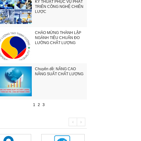
KỸ THUẬT PHỤC VỤ PHÁT
TRIỂN CÔNG NGHỆ CHIẾN
LƯỢC
CHÀO MỪNG THÀNH LẬP
NGÀNH TIÊU CHUẨN ĐO
LƯỜNG CHẤT LƯỢNG
Chuyên đề: NÂNG CAO
NĂNG SUẤT CHẤT LƯỢNG
1
2
3