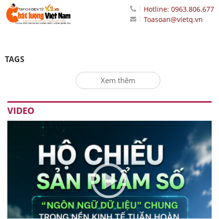
Hotline: 0963.806.677
Toasoan@vietq.vn
TAGS
Xem thêm
VIDEO