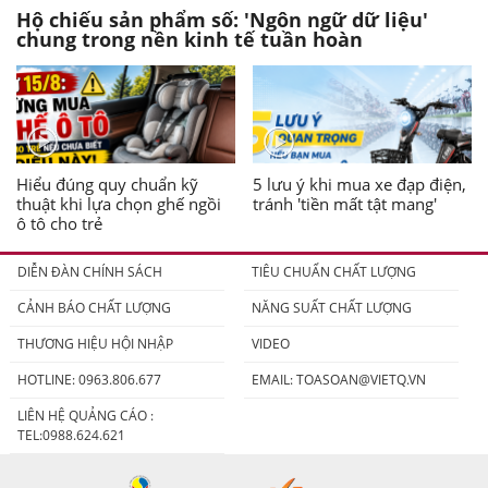
Hộ chiếu sản phẩm số: 'Ngôn ngữ dữ liệu'
chung trong nền kinh tế tuần hoàn
Hiểu đúng quy chuẩn kỹ
5 lưu ý khi mua xe đạp điện,
thuật khi lựa chọn ghế ngồi
tránh 'tiền mất tật mang'
ô tô cho trẻ
DIỄN ĐÀN CHÍNH SÁCH
TIÊU CHUẨN CHẤT LƯỢNG
CẢNH BÁO CHẤT LƯỢNG
NĂNG SUẤT CHẤT LƯỢNG
THƯƠNG HIỆU HỘI NHẬP
VIDEO
HOTLINE: 0963.806.677
EMAIL:
TOASOAN@VIETQ.VN
LIÊN HỆ QUẢNG CÁO :
TEL:0988.624.621