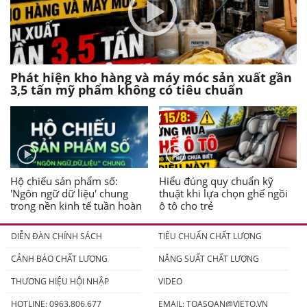
Phát hiện kho hàng và máy móc sản xuất gần
3,5 tấn mỹ phẩm không có tiêu chuẩn
Hộ chiếu sản phẩm số:
Hiểu đúng quy chuẩn kỹ
'Ngôn ngữ dữ liệu' chung
thuật khi lựa chọn ghế ngồi
trong nền kinh tế tuần hoàn
ô tô cho trẻ
DIỄN ĐÀN CHÍNH SÁCH
TIÊU CHUẨN CHẤT LƯỢNG
CẢNH BÁO CHẤT LƯỢNG
NĂNG SUẤT CHẤT LƯỢNG
THƯƠNG HIỆU HỘI NHẬP
VIDEO
HOTLINE: 0963.806.677
EMAIL:
TOASOAN@VIETQ.VN