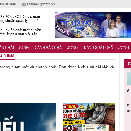
toasoan@vietq.vn
-43756 3440
27:2025/BCT: Quy chuẩn
ng chuẩn quản lý an toàn
rình thủy điện
p đo đến chất lượng: Nền
ỹ thuật phía sau mỗi sản
n cư Phước Thọ: Hạt nhân
 hoạch đô thị tri thức tại
UẨN CHẤT LƯỢNG
CẢNH BÁO CHẤT LƯỢNG
NĂNG SUẤT CHẤT LƯỢNG
Long
G NIEM
C
ề tuong niem mới và nhanh nhất. Đón đọc và chia sẻ bài viết về
Cảnh báo
Thu hồi
Sản phẩm
Lạm dụng
Bột rau
n
sản phẩm
toàn quốc
kém chất
sữa tươi
‘d
ác
nhập ngoại
và tiêu hủy
lượng đã
cho trẻ
p
n
bị thu hồi
nước rửa
bỏ qua
nhỏ: Cảnh
c
 đạt
do mất an
tay dạng
những
báo sai lầm
t
uẩn
toàn có thể
bọt Layer
bước kiểm
dẫn tới
g
àn
xuất hiện
Clean do
soát nào?
nhiều hệ
h
tại Việt Nam
sản xuất
lụy sức