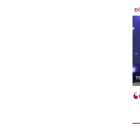
ĐỐ
ó Viện trưởng
T
ệc phải làm
Việc sử dụng hiệu quả chính
và trên thực tế
sách tài khóa không chỉ mang ý
 hành như tăng
nghĩa hỗ trợ ngắn hạn mà còn
a học công
đóng vai trò tạo nền tảng cho
 các cơ chế
tăng trưởng bền vững dài hạn.
i mới sáng tạo,