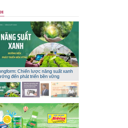
NH
ongform: Chiến lược năng suất xanh
ướng đến phát triển bền vững