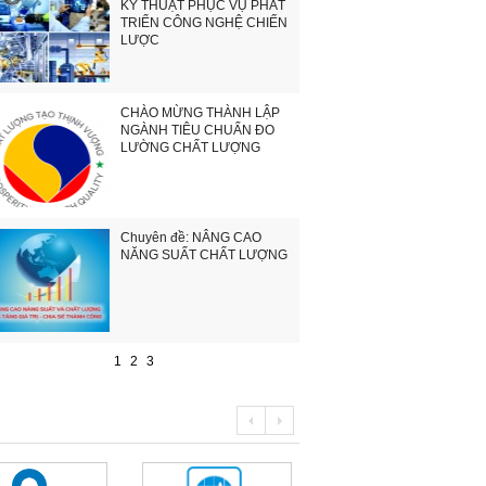
KỸ THUẬT PHỤC VỤ PHÁT
TRIỂN CÔNG NGHỆ CHIẾN
LƯỢC
CHÀO MỪNG THÀNH LẬP
NGÀNH TIÊU CHUẨN ĐO
LƯỜNG CHẤT LƯỢNG
Chuyên đề: NÂNG CAO
NĂNG SUẤT CHẤT LƯỢNG
1
2
3