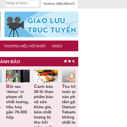
Hotline:
0963.806.677
THƯƠNG HIỆU HỘI NHẬP
VIDEO
ẢNH BÁO
Cảnh báo
Thu hồi
Thu hồi
Người tiêu
etox’ vi
39 lô thực
toàn quốc
Cao lỏng
dùng cần
hạm về
phẩm bảo
sản phẩm
Cảm cúm
cảnh giác
hất lượng,
vệ sức
tắm gội
Bảo
lựa chọn
iêu hủy
khỏe giả,
Oatrum và
Phương
thịt lợn đ
ần 76.000
kém chất
Tabame Pro
không đạt
tiêu chuẩ
ộp
lượng bị
không đạt
chất lượng
và an toà
thu hồi
chất lượng