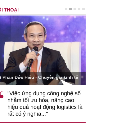
I THOẠI
Ông Hoàng Quang Phòn
S Phan Đức Hiếu - Chuyên gia kinh tế
VCCI
"Việc ứng dụng công nghệ số
""Theo tôi, cần 
nhằm tối ưu hóa, nâng cao
gốc rễ về nhận
hiệu quả hoạt động logistics là
nghiệp cần coi
rất có ý nghĩa..."
động hài hoà là
triển..."