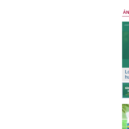
Ả
L
h