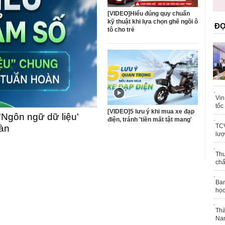
trái phép
khỏe
[VIDEO]Hiểu đúng quy chuẩn
kỹ thuật khi lựa chọn ghế ngồi ô
ĐỌ
tô cho trẻ
Vin
tốc
[VIDEO]5 lưu ý khi mua xe đạp
'Ngôn ngữ dữ liệu'
điện, tránh 'tiền mất tật mang'
TCV
oàn
lượ
Thu
chấ
Ban
học
Thà
Nam