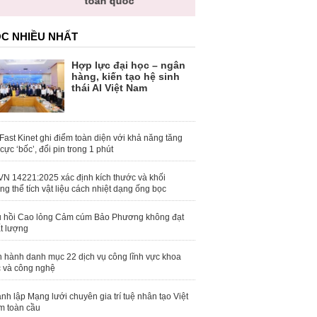
toàn quốc
C NHIỀU NHẤT
Hợp lực đại học – ngân
hàng, kiến tạo hệ sinh
thái AI Việt Nam
Fast Kinet ghi điểm toàn diện với khả năng tăng
 cực ‘bốc’, đổi pin trong 1 phút
N 14221:2025 xác định kích thước và khối
ng thể tích vật liệu cách nhiệt dạng ống bọc
 hồi Cao lỏng Cảm cúm Bảo Phương không đạt
t lượng
 hành danh mục 22 dịch vụ công lĩnh vực khoa
 và công nghệ
nh lập Mạng lưới chuyên gia trí tuệ nhân tạo Việt
 toàn cầu