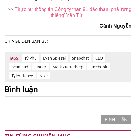
>>
Thực hư thông tin Công ty than 91 đào than, phá 'rừng
thiêng' Yên Tử
Cảnh Nguyễn
CHIA SẺ ĐẾN BẠN BÈ:
Tỷ Phú
Evan Spiegel
Snapchat
CEO
TAGS:
Sean Rad
Tinder
Mark Zuckerberg
Facebook
Tyler Haney
Nike
Bình luận
BÌNH LUẬN