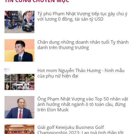
TIN CÙNG CHUYÊN MỤC
Tỷ phú Phạm Nhật Vượng tiếp tục gây chú ý
với lương 0 đồng, tài sản tỷ USD
Chân dung những doanh nhân tuổi Tỵ thành
danh trên thương trường
Hot mom Nguyễn Thảo Hương - hình mẫu
của phụ nữ hiện đại
Ông Phạm Nhật Vượng vào Top 50 nhân vật
ảnh hưởng nhất ngành ô tô toàn cầu, đứng
trên Elon Musk
Giải golf Keieijuku Business Golf
Championship 2023: Lan toả tinh thần tốt