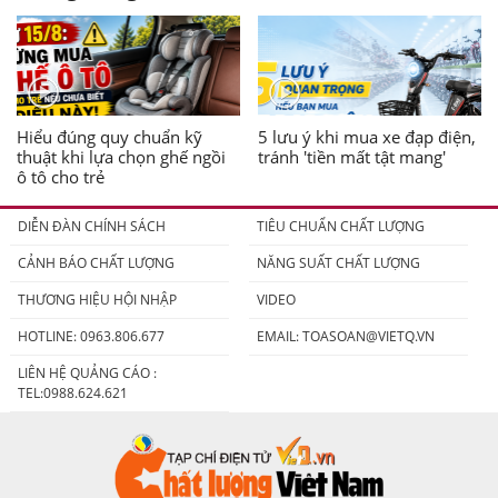
Hiểu đúng quy chuẩn kỹ
5 lưu ý khi mua xe đạp điện,
thuật khi lựa chọn ghế ngồi
tránh 'tiền mất tật mang'
ô tô cho trẻ
DIỄN ĐÀN CHÍNH SÁCH
TIÊU CHUẨN CHẤT LƯỢNG
CẢNH BÁO CHẤT LƯỢNG
NĂNG SUẤT CHẤT LƯỢNG
THƯƠNG HIỆU HỘI NHẬP
VIDEO
HOTLINE: 0963.806.677
EMAIL:
TOASOAN@VIETQ.VN
LIÊN HỆ QUẢNG CÁO :
TEL:0988.624.621