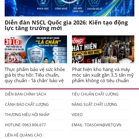
Diễn đàn NSCL Quốc gia 2026: Kiến tạo động
lực tăng trưởng mới
Thực phẩm bảo vệ sức khỏe
Phát hiện kho hàng và máy
giả bị thu hồi: Tiêu chuẩn,
móc sản xuất gần 3,5 tấn mỹ
quy chuẩn - 'lá chắn' bảo vệ
phẩm không có tiêu chuẩn
người tiêu dùng
DIỄN ĐÀN CHÍNH SÁCH
TIÊU CHUẨN CHẤT LƯỢNG
CẢNH BÁO CHẤT LƯỢNG
NĂNG SUẤT CHẤT LƯỢNG
THƯƠNG HIỆU HỘI NHẬP
VIDEO
HOTLINE: 0963.806.677
EMAIL:
TOASOAN@VIETQ.VN
LIÊN HỆ QUẢNG CÁO :