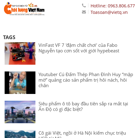
Hotline: 0963.806.677
Toasoan@vietq.vn
TAGS
VinFast VF 7 'đậm chất chơi' của Fabo
Nguyễn tạo cơn sốt với giới hypebeast
Youtuber Cú Đấm Thép Phan Đình Huy “mập
mờ” quảng cáo sản phẩm trị hôi nách, hôi
chân
Siêu phẩm ô tô bay đầu tiên sắp ra mắt tại
Ấn Độ có gì đặc biệt?
Cô gái Việt, ngồi ở Hà Nội kiếm chục triệu