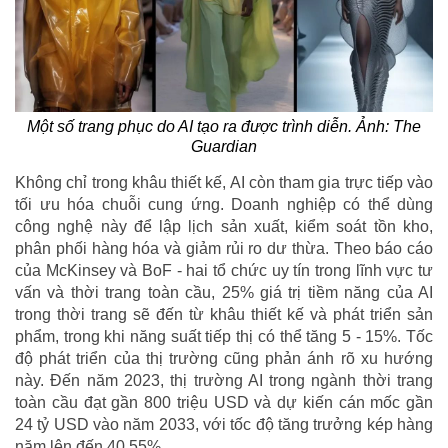
Một số trang phục do AI tạo ra được trình diễn. Ảnh: The
Guardian
Không chỉ trong khâu thiết kế, AI còn tham gia trực tiếp vào
tối ưu hóa chuỗi cung ứng. Doanh nghiệp có thể dùng
công nghệ này để lập lịch sản xuất, kiểm soát tồn kho,
phân phối hàng hóa và giảm rủi ro dư thừa. Theo báo cáo
của McKinsey và BoF - hai tổ chức uy tín trong lĩnh vực tư
vấn và thời trang toàn cầu, 25% giá trị tiềm năng của AI
trong thời trang sẽ đến từ khâu thiết kế và phát triển sản
phẩm, trong khi năng suất tiếp thị có thể tăng 5 - 15%. Tốc
độ phát triển của thị trường cũng phản ánh rõ xu hướng
này. Đến năm 2023, thị trường AI trong ngành thời trang
toàn cầu đạt gần 800 triệu USD và dự kiến cán mốc gần
24 tỷ USD vào năm 2033, với tốc độ tăng trưởng kép hàng
năm lên đến 40,55%.