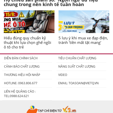
chung trong nền kinh tế tuần hoàn
Hiểu đúng quy chuẩn kỹ
5 lưu ý khi mua xe đạp điện,
thuật khi lựa chọn ghế ngồi
tránh 'tiền mất tật mang'
ô tô cho trẻ
DIỄN ĐÀN CHÍNH SÁCH
TIÊU CHUẨN CHẤT LƯỢNG
CẢNH BÁO CHẤT LƯỢNG
NĂNG SUẤT CHẤT LƯỢNG
THƯƠNG HIỆU HỘI NHẬP
VIDEO
HOTLINE: 0963.806.677
EMAIL:
TOASOAN@VIETQ.VN
LIÊN HỆ QUẢNG CÁO :
TEL:0988.624.621