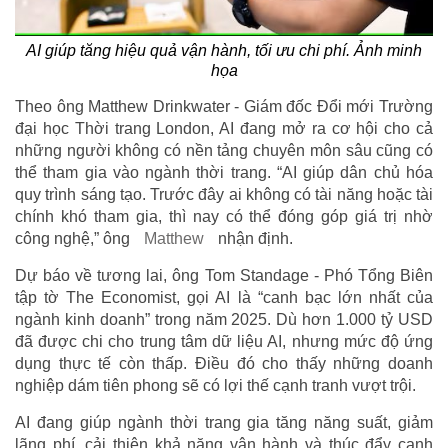
AI giúp tăng hiệu quả vận hành, tối ưu chi phí. Ảnh minh
họa
Theo ông Matthew Drinkwater - Giám đốc Đổi mới Trường
đại học Thời trang London, AI đang mở ra cơ hội cho cả
những người không có nền tảng chuyên môn sâu cũng có
thể tham gia vào ngành thời trang. “AI giúp dân chủ hóa
quy trình sáng tạo. Trước đây ai không có tài năng hoặc tài
chính khó tham gia, thì nay có thể đóng góp giá trị nhờ
công nghệ,” ông
Matthew
nhận định.
Dự báo về tương lai, ông Tom Standage - Phó Tổng Biên
tập tờ The Economist, gọi AI là “canh bạc lớn nhất của
ngành kinh doanh” trong năm 2025. Dù hơn 1.000 tỷ USD
đã được chi cho trung tâm dữ liệu AI, nhưng mức độ ứng
dụng thực tế còn thấp. Điều đó cho thấy những doanh
nghiệp dám tiên phong sẽ có lợi thế cạnh tranh vượt trội.
AI đang giúp ngành thời trang gia tăng năng suất, giảm
lãng phí, cải thiện khả năng vận hành và thúc đẩy cạnh