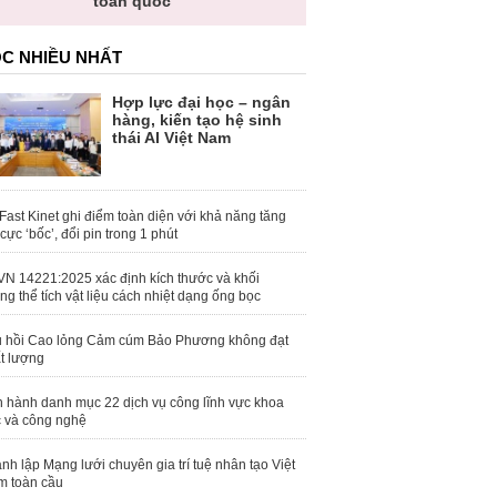
toàn quốc
C NHIỀU NHẤT
Hợp lực đại học – ngân
hàng, kiến tạo hệ sinh
thái AI Việt Nam
Fast Kinet ghi điểm toàn diện với khả năng tăng
 cực ‘bốc’, đổi pin trong 1 phút
N 14221:2025 xác định kích thước và khối
ng thể tích vật liệu cách nhiệt dạng ống bọc
 hồi Cao lỏng Cảm cúm Bảo Phương không đạt
t lượng
 hành danh mục 22 dịch vụ công lĩnh vực khoa
 và công nghệ
nh lập Mạng lưới chuyên gia trí tuệ nhân tạo Việt
 toàn cầu