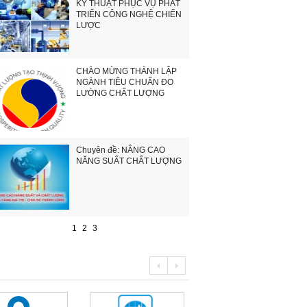
KỸ THUẬT PHỤC VỤ PHÁT
TRIỂN CÔNG NGHỆ CHIẾN
LƯỢC
CHÀO MỪNG THÀNH LẬP
NGÀNH TIÊU CHUẨN ĐO
LƯỜNG CHẤT LƯỢNG
Chuyên đề: NÂNG CAO
NĂNG SUẤT CHẤT LƯỢNG
1
2
3