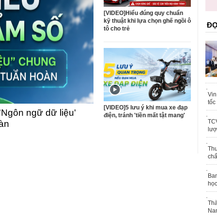
trái phép
khỏe
[VIDEO]Hiểu đúng quy chuẩn
kỹ thuật khi lựa chọn ghế ngồi ô
ĐỌ
tô cho trẻ
Vin
tốc
[VIDEO]5 lưu ý khi mua xe đạp
'Ngôn ngữ dữ liệu'
điện, tránh 'tiền mất tật mang'
TCV
oàn
lượ
Thu
chấ
Ban
học
Thà
Nam