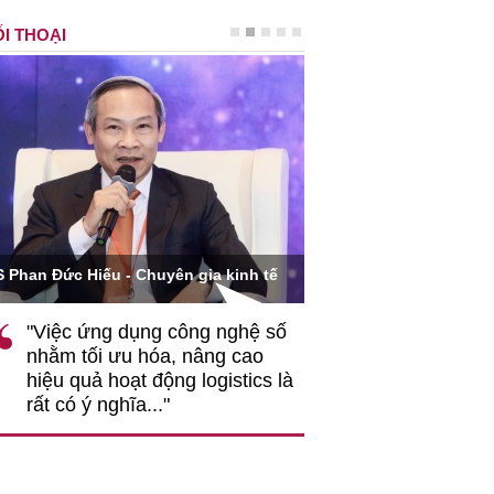
I THOẠI
Ông Hoàng Quang Phòn
S Phan Đức Hiếu - Chuyên gia kinh tế
VCCI
"Việc ứng dụng công nghệ số
""Theo tôi, cần 
nhằm tối ưu hóa, nâng cao
gốc rễ về nhận
hiệu quả hoạt động logistics là
nghiệp cần coi
rất có ý nghĩa..."
động hài hoà là
triển..."