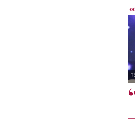
ĐỐ
ó Viện trưởng
T
ệc phải làm
Việc sử dụng hiệu quả chính
và trên thực tế
sách tài khóa không chỉ mang ý
 hành như tăng
nghĩa hỗ trợ ngắn hạn mà còn
a học công
đóng vai trò tạo nền tảng cho
 các cơ chế
tăng trưởng bền vững dài hạn.
i mới sáng tạo,