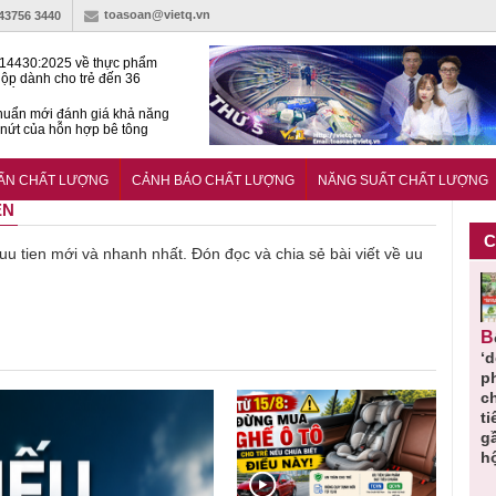
toasoan@vietq.vn
-43756 3440
14430:2025 về thực phẩm
ộp dành cho trẻ đến 36
tuổi
huẩn mới đánh giá khả năng
nứt của hỗn hợp bê tông
t Kinet ghi điểm toàn diện
ả năng tăng tốc cực ‘bốc’, đổi
UẨN CHẤT LƯỢNG
CẢNH BÁO CHẤT LƯỢNG
NĂNG SUẤT CHẤT LƯỢNG
ong 1 phút
EN
C
 uu tien mới và nhanh nhất. Đón đọc và chia sẻ bài viết về uu
Cảnh báo
Thu hồi
Sản phẩm
Lạm dụng
Bột rau
n
sản phẩm
toàn quốc
kém chất
sữa tươi
‘d
ác
nhập ngoại
và tiêu hủy
lượng đã
cho trẻ
p
n
bị thu hồi
nước rửa
bỏ qua
nhỏ: Cảnh
c
 đạt
do mất an
tay dạng
những
báo sai lầm
ti
uẩn
toàn có thể
bọt Layer
bước kiểm
dẫn tới
g
àn
xuất hiện
Clean do
soát nào?
nhiều hệ
h
tại Việt Nam
sản xuất
lụy sức