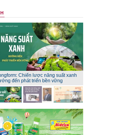
NH
ongform: Chiến lược năng suất xanh
ướng đến phát triển bền vững