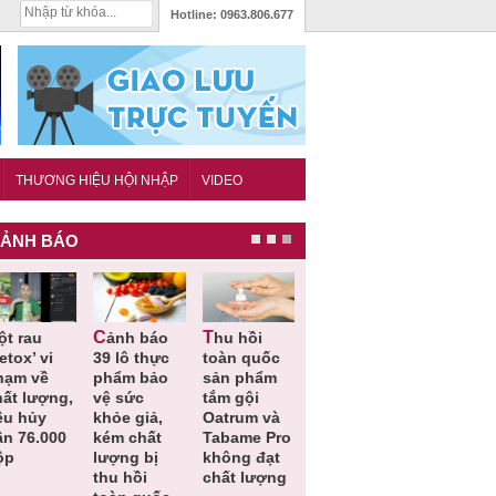
Hotline:
0963.806.677
THƯƠNG HIỆU HỘI NHẬP
VIDEO
ẢNH BÁO
Cảnh báo
Thu hồi
Thu hồi
Người tiêu
etox’ vi
39 lô thực
toàn quốc
Cao lỏng
dùng cần
hạm về
phẩm bảo
sản phẩm
Cảm cúm
cảnh giác
hất lượng,
vệ sức
tắm gội
Bảo
lựa chọn
êu hủy
khỏe giả,
Oatrum và
Phương
thịt lợn đ
ần 76.000
kém chất
Tabame Pro
không đạt
tiêu chuẩ
ộp
lượng bị
không đạt
chất lượng
và an toà
thu hồi
chất lượng