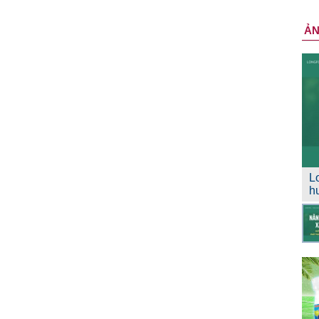
Ả
L
h