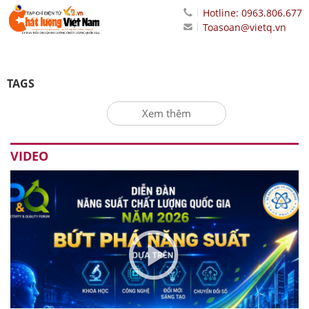
Hotline: 0963.806.677
Toasoan@vietq.vn
TAGS
Xem thêm
VIDEO