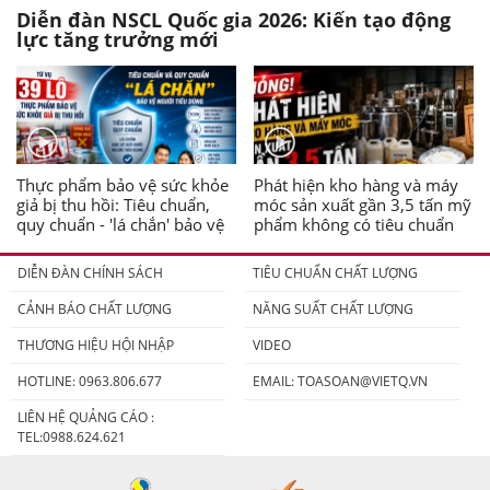
Diễn đàn NSCL Quốc gia 2026: Kiến tạo động
lực tăng trưởng mới
Thực phẩm bảo vệ sức khỏe
Phát hiện kho hàng và máy
giả bị thu hồi: Tiêu chuẩn,
móc sản xuất gần 3,5 tấn mỹ
quy chuẩn - 'lá chắn' bảo vệ
phẩm không có tiêu chuẩn
người tiêu dùng
DIỄN ĐÀN CHÍNH SÁCH
TIÊU CHUẨN CHẤT LƯỢNG
CẢNH BÁO CHẤT LƯỢNG
NĂNG SUẤT CHẤT LƯỢNG
THƯƠNG HIỆU HỘI NHẬP
VIDEO
HOTLINE: 0963.806.677
EMAIL:
TOASOAN@VIETQ.VN
LIÊN HỆ QUẢNG CÁO :
TEL:0988.624.621