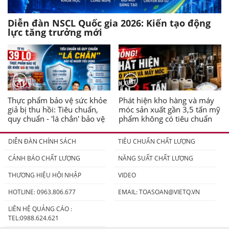
Diễn đàn NSCL Quốc gia 2026: Kiến tạo động
lực tăng trưởng mới
Thực phẩm bảo vệ sức khỏe
Phát hiện kho hàng và máy
giả bị thu hồi: Tiêu chuẩn,
móc sản xuất gần 3,5 tấn mỹ
quy chuẩn - 'lá chắn' bảo vệ
phẩm không có tiêu chuẩn
người tiêu dùng
DIỄN ĐÀN CHÍNH SÁCH
TIÊU CHUẨN CHẤT LƯỢNG
CẢNH BÁO CHẤT LƯỢNG
NĂNG SUẤT CHẤT LƯỢNG
THƯƠNG HIỆU HỘI NHẬP
VIDEO
HOTLINE: 0963.806.677
EMAIL:
TOASOAN@VIETQ.VN
LIÊN HỆ QUẢNG CÁO :
TEL:0988.624.621