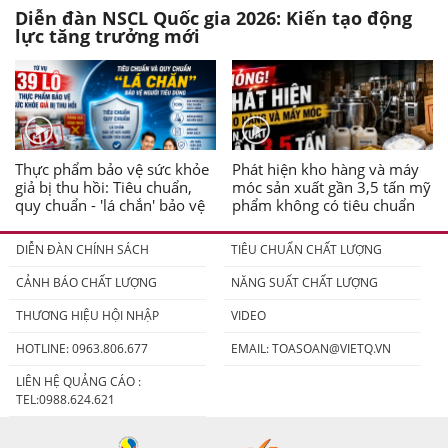
Diễn đàn NSCL Quốc gia 2026: Kiến tạo động
lực tăng trưởng mới
Thực phẩm bảo vệ sức khỏe
Phát hiện kho hàng và máy
giả bị thu hồi: Tiêu chuẩn,
móc sản xuất gần 3,5 tấn mỹ
quy chuẩn - 'lá chắn' bảo vệ
phẩm không có tiêu chuẩn
người tiêu dùng
DIỄN ĐÀN CHÍNH SÁCH
TIÊU CHUẨN CHẤT LƯỢNG
CẢNH BÁO CHẤT LƯỢNG
NĂNG SUẤT CHẤT LƯỢNG
THƯƠNG HIỆU HỘI NHẬP
VIDEO
HOTLINE: 0963.806.677
EMAIL:
TOASOAN@VIETQ.VN
LIÊN HỆ QUẢNG CÁO :
TEL:0988.624.621