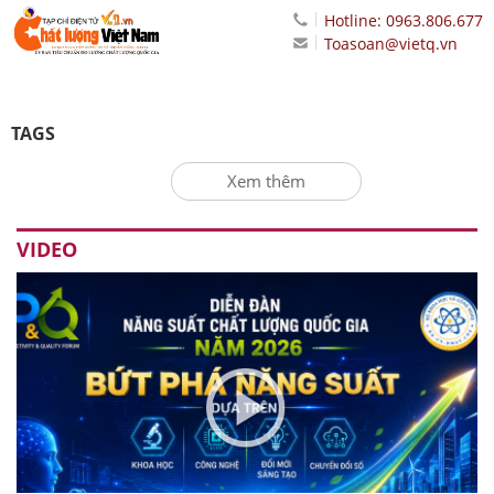
Hotline: 0963.806.677
Toasoan@vietq.vn
TAGS
Xem thêm
VIDEO