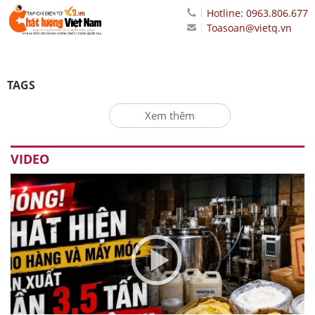
Hotline: 0963.806.677
Toasoan@vietq.vn
TAGS
Xem thêm
VIDEO