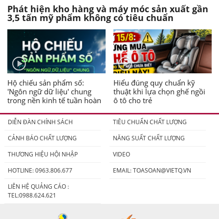
Phát hiện kho hàng và máy móc sản xuất gần
3,5 tấn mỹ phẩm không có tiêu chuẩn
Hộ chiếu sản phẩm số:
Hiểu đúng quy chuẩn kỹ
'Ngôn ngữ dữ liệu' chung
thuật khi lựa chọn ghế ngồi
trong nền kinh tế tuần hoàn
ô tô cho trẻ
DIỄN ĐÀN CHÍNH SÁCH
TIÊU CHUẨN CHẤT LƯỢNG
CẢNH BÁO CHẤT LƯỢNG
NĂNG SUẤT CHẤT LƯỢNG
THƯƠNG HIỆU HỘI NHẬP
VIDEO
HOTLINE: 0963.806.677
EMAIL:
TOASOAN@VIETQ.VN
LIÊN HỆ QUẢNG CÁO :
TEL:0988.624.621