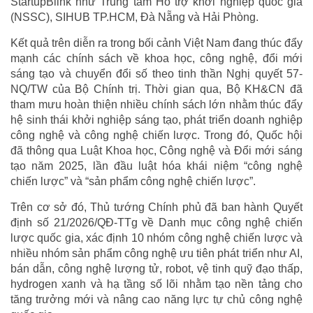
StartupBlink như Trung tâm Hỗ trợ khởi nghiệp quốc gia
(NSSC), SIHUB TP.HCM, Đà Nẵng và Hải Phòng.
Kết quả trên diễn ra trong bối cảnh Việt Nam đang thúc đẩy
mạnh các chính sách về khoa học, công nghệ, đổi mới
sáng tạo và chuyển đổi số theo tinh thần Nghị quyết 57-
NQ/TW của Bộ Chính trị. Thời gian qua, Bộ KH&CN đã
tham mưu hoàn thiện nhiều chính sách lớn nhằm thúc đẩy
hệ sinh thái khởi nghiệp sáng tạo, phát triển doanh nghiệp
công nghệ và công nghệ chiến lược. Trong đó, Quốc hội
đã thông qua Luật Khoa học, Công nghệ và Đổi mới sáng
tạo năm 2025, lần đầu luật hóa khái niệm “công nghệ
chiến lược” và “sản phẩm công nghệ chiến lược”.
Trên cơ sở đó, Thủ tướng Chính phủ đã ban hành Quyết
định số 21/2026/QĐ-TTg về Danh mục công nghệ chiến
lược quốc gia, xác định 10 nhóm công nghệ chiến lược và
nhiều nhóm sản phẩm công nghệ ưu tiên phát triển như AI,
bán dẫn, công nghệ lượng tử, robot, vệ tinh quỹ đạo thấp,
hydrogen xanh và hạ tầng số lõi nhằm tạo nền tảng cho
tăng trưởng mới và nâng cao năng lực tự chủ công nghệ