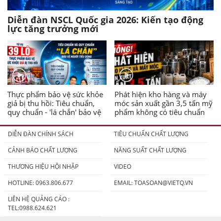
Diễn đàn NSCL Quốc gia 2026: Kiến tạo động
lực tăng trưởng mới
Thực phẩm bảo vệ sức khỏe
Phát hiện kho hàng và máy
giả bị thu hồi: Tiêu chuẩn,
móc sản xuất gần 3,5 tấn mỹ
quy chuẩn - 'lá chắn' bảo vệ
phẩm không có tiêu chuẩn
người tiêu dùng
DIỄN ĐÀN CHÍNH SÁCH
TIÊU CHUẨN CHẤT LƯỢNG
CẢNH BÁO CHẤT LƯỢNG
NĂNG SUẤT CHẤT LƯỢNG
THƯƠNG HIỆU HỘI NHẬP
VIDEO
HOTLINE: 0963.806.677
EMAIL:
TOASOAN@VIETQ.VN
LIÊN HỆ QUẢNG CÁO :
TEL:0988.624.621