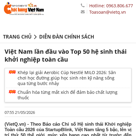
Hotline: 0963.806.677
Toasoan@vietq.vn
TRANG CHỦ
DIỄN ĐÀN CHÍNH SÁCH
Việt Nam lần đầu vào Top 50 hệ sinh thái
khởi nghiệp toàn cầu
Khép lại giải Aerobic Cúp Nestlé MILO 2026: Sân
chơi học đường giúp học sinh rèn kỹ năng sống
qua từng bước nhảy
Chuẩn hóa từng mắt xích để đảm bảo chất lượng
thuốc
07:55 21/05/2026
(VietQ.vn) - Theo Báo cáo Chỉ số Hệ sinh thái Khởi nghiệp
Toàn cầu 2026 của StartupBlink, Việt Nam tăng 5 bậc, lên vị
trí thứ 50 thế giới, mức xếp hạng cao nhất từ trước đến