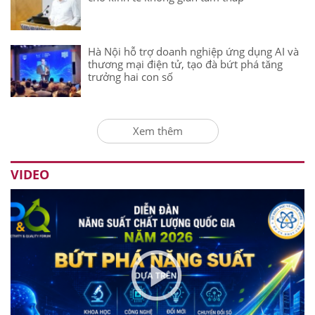
Hà Nội hỗ trợ doanh nghiệp ứng dụng AI và
thương mại điện tử, tạo đà bứt phá tăng
trưởng hai con số
Xem thêm
VIDEO