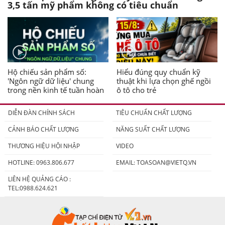
3,5 tấn mỹ phẩm không có tiêu chuẩn
Hộ chiếu sản phẩm số:
Hiểu đúng quy chuẩn kỹ
'Ngôn ngữ dữ liệu' chung
thuật khi lựa chọn ghế ngồi
trong nền kinh tế tuần hoàn
ô tô cho trẻ
DIỄN ĐÀN CHÍNH SÁCH
TIÊU CHUẨN CHẤT LƯỢNG
CẢNH BÁO CHẤT LƯỢNG
NĂNG SUẤT CHẤT LƯỢNG
THƯƠNG HIỆU HỘI NHẬP
VIDEO
HOTLINE: 0963.806.677
EMAIL:
TOASOAN@VIETQ.VN
LIÊN HỆ QUẢNG CÁO :
TEL:0988.624.621