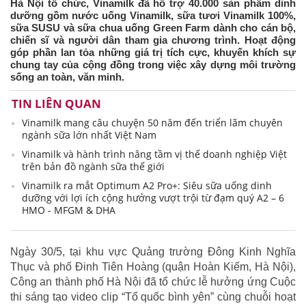
Hà Nội tổ chức, Vinamilk đã hỗ trợ 40.000 sản phẩm dinh
dưỡng gồm nước uống Vinamilk, sữa tươi Vinamilk 100%,
sữa SUSU và sữa chua uống Green Farm dành cho cán bộ,
chiến sĩ và người dân tham gia chương trình. Hoạt động
góp phần lan tỏa những giá trị tích cực, khuyến khích sự
chung tay của cộng đồng trong việc xây dựng môi trường
sống an toàn, văn minh.
TIN LIÊN QUAN
Vinamilk mang câu chuyện 50 năm đến triển lãm chuyên
ngành sữa lớn nhất Việt Nam
Vinamilk và hành trình nâng tầm vị thế doanh nghiệp Việt
trên bản đồ ngành sữa thế giới
Vinamilk ra mắt Optimum A2 Pro+: Siêu sữa uống dinh
dưỡng với lợi ích cộng hưởng vượt trội từ đạm quý A2 – 6
HMO - MFGM & DHA
Ngày 30/5, tại khu vực Quảng trường Đông Kinh Nghĩa
Thục và phố Đinh Tiên Hoàng (quận Hoàn Kiếm, Hà Nội),
Công an thành phố Hà Nội đã tổ chức lễ hưởng ứng Cuộc
thi sáng tạo video clip “Tổ quốc bình yên” cùng chuỗi hoạt