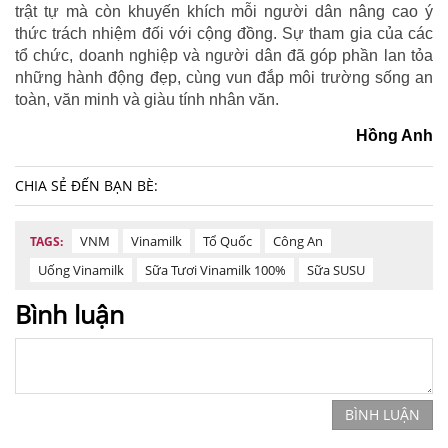
trật tự mà còn khuyến khích mỗi người dân nâng cao ý
thức trách nhiệm đối với cộng đồng. Sự tham gia của các
tổ chức, doanh nghiệp và người dân đã góp phần lan tỏa
những hành động đẹp, cùng vun đắp môi trường sống an
toàn, văn minh và giàu tính nhân văn.
Hồng Anh
CHIA SẺ ĐẾN BẠN BÈ:
VNM
Vinamilk
Tổ Quốc
Công An
TAGS:
Uống Vinamilk
Sữa Tươi Vinamilk 100%
Sữa SUSU
Bình luận
BÌNH LUẬN