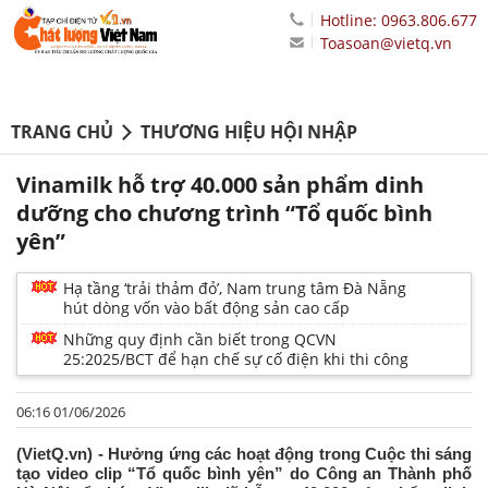
Hotline: 0963.806.677
Toasoan@vietq.vn
TRANG CHỦ
THƯƠNG HIỆU HỘI NHẬP
Vinamilk hỗ trợ 40.000 sản phẩm dinh
dưỡng cho chương trình “Tổ quốc bình
yên”
Hạ tầng ‘trải thảm đỏ’, Nam trung tâm Đà Nẵng
hút dòng vốn vào bất động sản cao cấp
Những quy định cần biết trong QCVN
25:2025/BCT để hạn chế sự cố điện khi thi công
06:16 01/06/2026
(VietQ.vn) - Hưởng ứng các hoạt động trong Cuộc thi sáng
tạo video clip “Tổ quốc bình yên” do Công an Thành phố