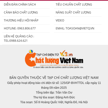
DIỄN ĐÀN CHÍNH SÁCH
TIÊU CHUẨN CHẤT LƯỢNG
CẢNH BÁO CHẤT LƯỢNG
NĂNG SUẤT CHẤT LƯỢNG
THƯƠNG HIỆU HỘI NHẬP
VIDEO
HOTLINE: 0963.806.677
EMAIL:
TOASOAN@VIETQ.VN
LIÊN HỆ QUẢNG CÁO :
TEL:0988.624.621
BẢN QUYỀN THUỘC VỀ TẠP CHÍ CHẤT LƯỢNG VIỆT NAM
Giấy phép hoạt động báo chí điện tử số: 125/GP-BVHTTDL cấp ngày 11
tháng 09 năm 2025
Tổng biên tập: Trần Văn Dư
Thư ký tòa soạn: Đặng Anh Đức
Tòa soạn: Số 8 Hoàng Quốc Việt, Nghĩa Đô, Hà Nội