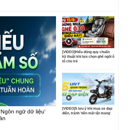
[VIDEO]Hiểu đúng quy chuẩn
kỹ thuật khi lựa chọn ghế ngồi ô
tô cho trẻ
[VIDEO]5 lưu ý khi mua xe đạp
'Ngôn ngữ dữ liệu'
điện, tránh 'tiền mất tật mang'
oàn