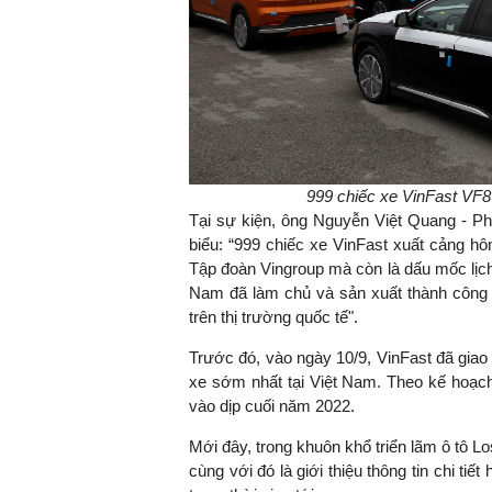
TS. Nguyễn Đức Độ - Ph
Viện Kinh tế Tài chính
"Có rất nhiều vi
ngay từ bây giờ 
999 chiếc xe VinFast VF8
đang được tiến
Tại sự kiện, ông Nguyễn Việt Quang - Ph
đầu tư cho kho
biểu: “999 chiếc xe VinFast xuất cảng hô
nghệ; ban hành
Tập đoàn Vingroup mà còn là dấu mốc lịch
khuyến khích đổ
Nam đã làm chủ và sản xuất thành công
khởi nghiệp..."
trên thị trường quốc tế".
Trước đó, vào ngày 10/9, VinFast đã giao
xe sớm nhất tại Việt Nam. Theo kế hoạch
vào dịp cuối năm 2022.
Mới đây, trong khuôn khổ triển lãm ô tô L
cùng với đó là giới thiệu thông tin chi t