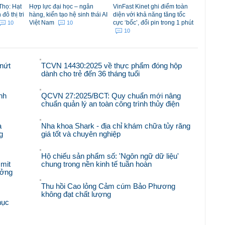
Thọ: Hạt
Hợp lực đại học – ngân
VinFast Kinet ghi điểm toàn
ô thị tri
hàng, kiến tạo hệ sinh thái AI
diện với khả năng tăng tốc
Việt Nam
cực ‘bốc’, đổi pin trong 1 phút
10
10
10
nứt
TCVN 14430:2025 về thực phẩm đóng hộp
dành cho trẻ đến 36 tháng tuổi
nh
QCVN 27:2025/BCT: Quy chuẩn mới nâng
chuẩn quản lý an toàn công trình thủy điện
à
Nha khoa Shark - địa chỉ khám chữa tủy răng
g
giá tốt và chuyên nghiệp
Hộ chiếu sản phẩm số: 'Ngôn ngữ dữ liệu'
mit
chung trong nền kinh tế tuần hoàn
ưởng
Thu hồi Cao lỏng Cảm cúm Bảo Phương
không đạt chất lượng
hục