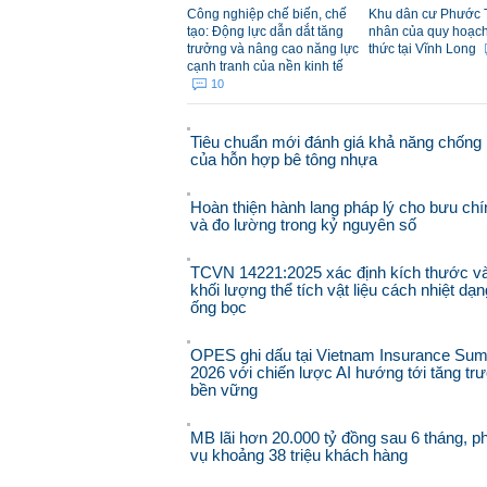
Công nghiệp chế biến, chế
Khu dân cư Phước 
tạo: Động lực dẫn dắt tăng
nhân của quy hoạch đ
trưởng và nâng cao năng lực
thức tại Vĩnh Long
cạnh tranh của nền kinh tế
10
Tiêu chuẩn mới đánh giá khả năng chống 
của hỗn hợp bê tông nhựa
Hoàn thiện hành lang pháp lý cho bưu chí
và đo lường trong kỷ nguyên số
TCVN 14221:2025 xác định kích thước v
khối lượng thể tích vật liệu cách nhiệt dạn
ống bọc
OPES ghi dấu tại Vietnam Insurance Sum
2026 với chiến lược AI hướng tới tăng tr
bền vững
MB lãi hơn 20.000 tỷ đồng sau 6 tháng, p
vụ khoảng 38 triệu khách hàng