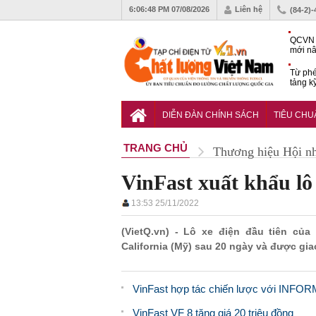
6:06:49 PM
07/08/2026
Liên hệ
(84-2)
QCVN 
mới nâ
công t
Từ phé
tảng k
phẩm
Khu dâ
của quy
DIỄN ĐÀN CHÍNH SÁCH
TIÊU CH
Vĩnh 
TRANG CHỦ
Thương hiệu Hội n
VinFast xuất khẩu lô 
13:53 25/11/2022
(VietQ.vn) - Lô xe điện đầu tiên củ
California (Mỹ) sau 20 ngày và được gi
VinFast hợp tác chiến lược với INFORM t
VinFast VF 8 tăng giá 20 triệu đồng