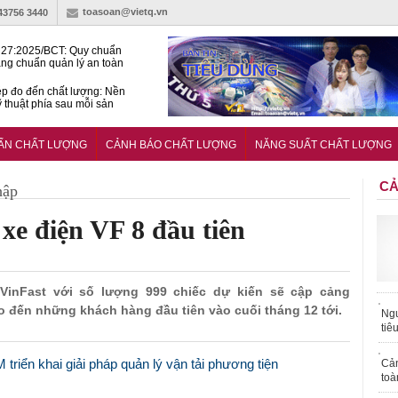
toasoan@vietq.vn
-43756 3440
27:2025/BCT: Quy chuẩn
ng chuẩn quản lý an toàn
rình thủy điện
p đo đến chất lượng: Nền
ỹ thuật phía sau mỗi sản
n cư Phước Thọ: Hạt nhân
 hoạch đô thị tri thức tại
UẨN CHẤT LƯỢNG
CẢNH BÁO CHẤT LƯỢNG
NĂNG SUẤT CHẤT LƯỢNG
Long
CẢ
hập
xe điện VF 8 đầu tiên
a VinFast với số lượng 999 chiếc dự kiến sẽ cập cảng
ao đến những khách hàng đầu tiên vào cuối tháng 12 tới.
Ngư
tiê
riển khai giải pháp quản lý vận tải phương tiện
Cả
toà