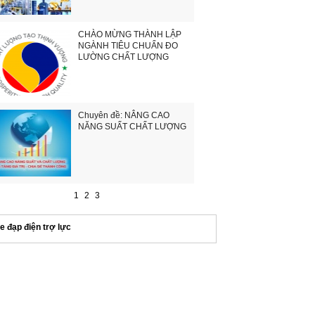
CHÀO MỪNG THÀNH LẬP
NGÀNH TIÊU CHUẨN ĐO
LƯỜNG CHẤT LƯỢNG
Chuyên đề: NÂNG CAO
NĂNG SUẤT CHẤT LƯỢNG
1
2
3
e đạp điện trợ lực