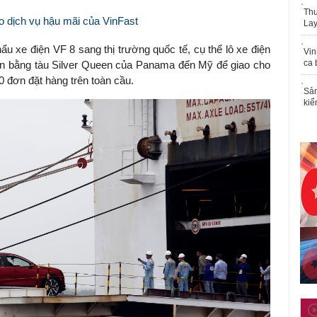
Thu
o dịch vụ hậu mãi của VinFast
Lay
khẩu
xe điện
VF 8 sang thị trường quốc tế, cụ thể lô xe điện
Vin
ca 
n bằng tàu Silver Queen của Panama đến Mỹ để giao cho
0 đơn đặt hàng trên toàn cầu.
Sản
kiể