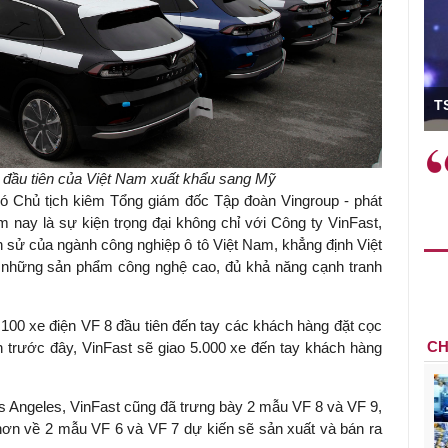
ó Viện trưởng
T
ệc phải làm
Việc sử dụng hiệu quả chính
và trên thực tế
sách tài khóa không chỉ mang ý
 đầu tiên của Việt Nam xuất khẩu sang Mỹ
 hành như tăng
nghĩa hỗ trợ ngắn hạn mà còn
ó Chủ tịch kiêm Tổng giám đốc Tập đoàn Vingroup - phát
a học công
đóng vai trò tạo nền tảng cho
m nay là sự kiện trọng đại không chỉ với Công ty VinFast,
 các cơ chế
tăng trưởng bền vững dài hạn.
 sử của ngành công nghiệp ô tô Việt Nam, khẳng định Việt
i mới sáng tạo,
 những sản phẩm công nghệ cao, đủ khả năng cạnh tranh
 100 xe điện VF 8 đầu tiên đến tay các khách hàng đặt cọc
CH
 trước đây, VinFast sẽ giao 5.000 xe đến tay khách hàng
os Angeles, VinFast cũng đã trưng bày 2 mẫu VF 8 và VF 9,
iết hơn về 2 mẫu VF 6 và VF 7 dự kiến sẽ sản xuất và bán ra