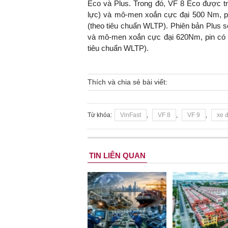
Eco và Plus. Trong đó, VF 8 Eco được tr
lực) và mô-men xoắn cực đại 500 Nm, pi
(theo tiêu chuẩn WLTP). Phiên bản Plus 
và mô-men xoắn cực đại 620Nm, pin có k
tiêu chuẩn WLTP).
Thích và chia sẻ bài viết:
Từ khóa:
VinFast
,
VF 8
,
VF 9
,
xe 
TIN LIÊN QUAN