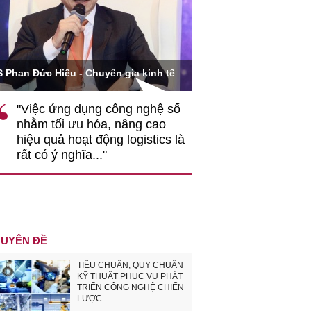
Ông Hoàng Quang Phòn
S Phan Đức Hiếu - Chuyên gia kinh tế
VCCI
"Việc ứng dụng công nghệ số
""Theo tôi, cần 
nhằm tối ưu hóa, nâng cao
gốc rễ về nhận
hiệu quả hoạt động logistics là
nghiệp cần coi
rất có ý nghĩa..."
động hài hoà là
triển..."
UYÊN ĐỀ
TIÊU CHUẨN, QUY CHUẨN
KỸ THUẬT PHỤC VỤ PHÁT
TRIỂN CÔNG NGHỆ CHIẾN
LƯỢC