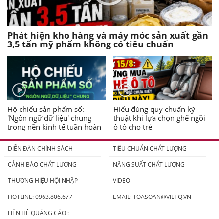
Phát hiện kho hàng và máy móc sản xuất gần
3,5 tấn mỹ phẩm không có tiêu chuẩn
Hộ chiếu sản phẩm số:
Hiểu đúng quy chuẩn kỹ
'Ngôn ngữ dữ liệu' chung
thuật khi lựa chọn ghế ngồi
trong nền kinh tế tuần hoàn
ô tô cho trẻ
DIỄN ĐÀN CHÍNH SÁCH
TIÊU CHUẨN CHẤT LƯỢNG
CẢNH BÁO CHẤT LƯỢNG
NĂNG SUẤT CHẤT LƯỢNG
THƯƠNG HIỆU HỘI NHẬP
VIDEO
HOTLINE: 0963.806.677
EMAIL:
TOASOAN@VIETQ.VN
LIÊN HỆ QUẢNG CÁO :