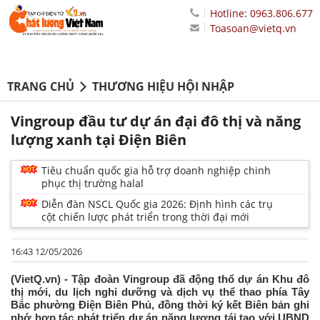
Hotline: 0963.806.677
Toasoan@vietq.vn
TRANG CHỦ
THƯƠNG HIỆU HỘI NHẬP
Vingroup đầu tư dự án đại đô thị và năng
lượng xanh tại Điện Biên
Tiêu chuẩn quốc gia hỗ trợ doanh nghiệp chinh
phục thị trường halal
Diễn đàn NSCL Quốc gia 2026: Định hình các trụ
cột chiến lược phát triển trong thời đại mới
16:43 12/05/2026
(VietQ.vn) - Tập đoàn Vingroup đã động thổ dự án Khu đô
thị mới, du lịch nghỉ dưỡng và dịch vụ thể thao phía Tây
Bắc phường Điện Biên Phủ, đồng thời ký kết Biên bản ghi
nhớ hợp tác phát triển dự án năng lượng tái tạo với UBND