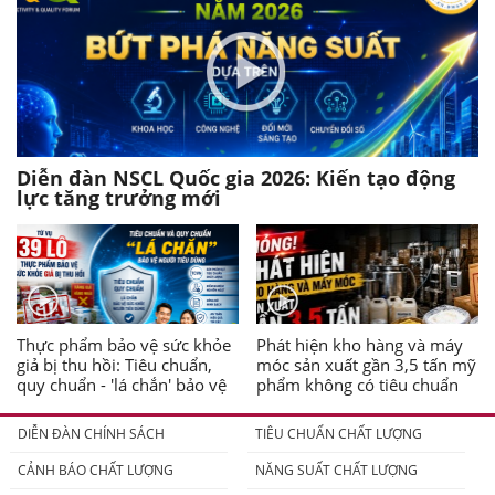
Diễn đàn NSCL Quốc gia 2026: Kiến tạo động
lực tăng trưởng mới
Thực phẩm bảo vệ sức khỏe
Phát hiện kho hàng và máy
giả bị thu hồi: Tiêu chuẩn,
móc sản xuất gần 3,5 tấn mỹ
quy chuẩn - 'lá chắn' bảo vệ
phẩm không có tiêu chuẩn
người tiêu dùng
DIỄN ĐÀN CHÍNH SÁCH
TIÊU CHUẨN CHẤT LƯỢNG
CẢNH BÁO CHẤT LƯỢNG
NĂNG SUẤT CHẤT LƯỢNG