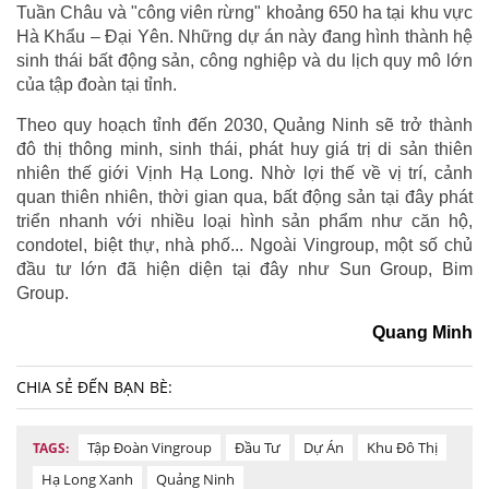
Tuần Châu và "công viên rừng" khoảng 650 ha tại khu vực
Hà Khẩu – Đại Yên. Những dự án này đang hình thành hệ
sinh thái bất động sản, công nghiệp và du lịch quy mô lớn
của tập đoàn tại tỉnh.
Theo quy hoạch tỉnh đến 2030, Quảng Ninh sẽ trở thành
đô thị thông minh, sinh thái, phát huy giá trị di sản thiên
nhiên thế giới Vịnh Hạ Long. Nhờ lợi thế về vị trí, cảnh
quan thiên nhiên, thời gian qua, bất động sản tại đây phát
triển nhanh với nhiều loại hình sản phẩm như căn hộ,
condotel, biệt thự, nhà phố... Ngoài Vingroup, một số chủ
đầu tư lớn đã hiện diện tại đây như Sun Group, Bim
Group.
Quang Minh
CHIA SẺ ĐẾN BẠN BÈ:
Tập Đoàn Vingroup
Đầu Tư
Dự Án
Khu Đô Thị
TAGS:
Hạ Long Xanh
Quảng Ninh