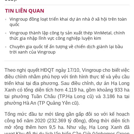
TIN LIÊN QUAN
Vingroup đồng loạt triển khai dự án nhà ở xã hội trên toàn
quốc
Vingroup thành lập công ty sản xuất thép VinMetal, chính
thức gia nhập lĩnh vực công nghiệp luyện kim
Chuyên gia quốc tế ấn tượng về chiến dịch giành lại bầu
trời xanh của Vingroup
Theo nghị quyết HĐQT ngày 17/10, Vingroup cho biết việc
điều chỉnh nhằm phù hợp với tình hình thực tế và yêu cầu
triển khai tại địa phương. Sau điều chỉnh, dự án Hạ Long
Xanh có tổng diện tích hơn 4.119 ha, gồm khoảng 933 ha
tại phường Tuần Châu (TP.Hạ Long cũ) và 3.186 ha tại
phường Hà An (TP Quảng Yên cũ).
Tổng mức đầu tư mới tăng gần gấp đôi so với kế hoạch
công bố năm 2020 (232.369 tỷ đồng), đồng thời diện tích
mở rộng thêm hơn 9,5 ha. Như vậy, Hạ Long Xanh đã
vượt Khu đô thị du lịch lấn biển Cần Giờ (Vinhomes Green