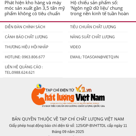
Phát hiện kho hàng và máy
Hộ chiếu sản phẩm số:
móc sản xuất gần 3,5 tấn mỹ
'Ngôn ngữ dữ liệu' chung
phẩm không có tiêu chuẩn
trong nền kinh tế tuần hoàn
DIỄN ĐÀN CHÍNH SÁCH
TIÊU CHUẨN CHẤT LƯỢNG
CẢNH BÁO CHẤT LƯỢNG
NĂNG SUẤT CHẤT LƯỢNG
THƯƠNG HIỆU HỘI NHẬP
VIDEO
HOTLINE: 0963.806.677
EMAIL:
TOASOAN@VIETQ.VN
LIÊN HỆ QUẢNG CÁO :
TEL:0988.624.621
BẢN QUYỀN THUỘC VỀ TẠP CHÍ CHẤT LƯỢNG VIỆT NAM
Giấy phép hoạt động báo chí điện tử số: 125/GP-BVHTTDL cấp ngày 11
tháng 09 năm 2025