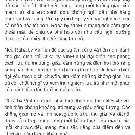
đủ các tiện ích thiết yếu trong cùng một không gian liền
mạch, từ khu vực sảnh đón, phòng nghỉ đến nhà hàng
phục vụ bữa sáng. Với quy mô hợp lý và trải nghiệm được
cá nhân hóa tốt hơn, Raha by VinFun mang đến cảm giác
thoải mái, dễ chịu và phù hợp với nhu cầu nghỉ dưỡng
thực tế của nhiều thế hệ cùng lưu trú.
Nếu Raha by VinFun đề cao sự ấm cúng và tiện nghi dành
cho gia đình, thì Otika by VinFun lại đại diện cho phong
cách lưu trú trẻ trung, giàu cảm hứng và đậm hơi thở nhịp
sống bản địa. Thương hiệu hướng tới nhóm du khách hiện
đại yêu thích dịch chuyển, tìm kiếm những không gian lưu
trú có “chất riêng” và xem trải nghiệm lưu trú như một phần
của hành trình tận hưởng điểm đến.
Otika by VinFun được phát triển theo mô hình lifestyle với
tinh thần phóng khoáng, trẻ trung và giàu năng lượng. Các
không gian mở và linh hoạt giúp lưu trú, thư giãn và kết nối
được tích hợp trong cùng một hành trình liền mạch, nơi
mỗi khu vực đều mang màu sắc riêng của điểm đến và
khơi gợi cảm hứng khám phá.