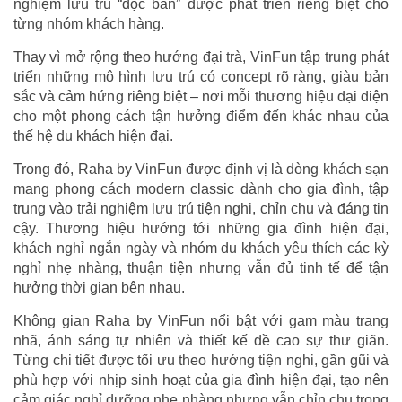
nghiệm lưu trú “độc bản” được phát triển riêng biệt cho
từng nhóm khách hàng.
Thay vì mở rộng theo hướng đại trà, VinFun tập trung phát
triển những mô hình lưu trú có concept rõ ràng, giàu bản
sắc và cảm hứng riêng biệt – nơi mỗi thương hiệu đại diện
cho một phong cách tận hưởng điểm đến khác nhau của
thế hệ du khách hiện đại.
Trong đó, Raha by VinFun được định vị là dòng khách sạn
mang phong cách modern classic dành cho gia đình, tập
trung vào trải nghiệm lưu trú tiện nghi, chỉn chu và đáng tin
cậy. Thương hiệu hướng tới những gia đình hiện đại,
khách nghỉ ngắn ngày và nhóm du khách yêu thích các kỳ
nghỉ nhẹ nhàng, thuận tiện nhưng vẫn đủ tinh tế để tận
hưởng thời gian bên nhau.
Không gian Raha by VinFun nổi bật với gam màu trang
nhã, ánh sáng tự nhiên và thiết kế đề cao sự thư giãn.
Từng chi tiết được tối ưu theo hướng tiện nghi, gần gũi và
phù hợp với nhịp sinh hoạt của gia đình hiện đại, tạo nên
cảm giác nghỉ dưỡng nhẹ nhàng nhưng vẫn chỉn chu trong