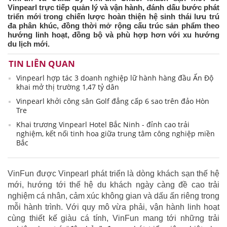
Vinpearl trực tiếp quản lý và vận hành, đánh dấu bước phát
triển mới trong chiến lược hoàn thiện hệ sinh thái lưu trú
đa phân khúc, đồng thời mở rộng cấu trúc sản phẩm theo
hướng linh hoạt, đồng bộ và phù hợp hơn với xu hướng
du lịch mới.
TIN LIÊN QUAN
Vinpearl hợp tác 3 doanh nghiệp lữ hành hàng đầu Ấn Độ
khai mở thị trường 1,47 tỷ dân
Vinpearl khởi công sân Golf đẳng cấp 6 sao trên đảo Hòn
Tre
Khai trương Vinpearl Hotel Bắc Ninh - đỉnh cao trải
nghiệm, kết nối tinh hoa giữa trung tâm công nghiệp miền
Bắc
VinFun được Vinpearl phát triển là dòng khách sạn thế hệ
mới, hướng tới thế hệ du khách ngày càng đề cao trải
nghiệm cá nhân, cảm xúc không gian và dấu ấn riêng trong
mỗi hành trình. Với quy mô vừa phải, vận hành linh hoạt
cùng thiết kế giàu cá tính, VinFun mang tới những trải