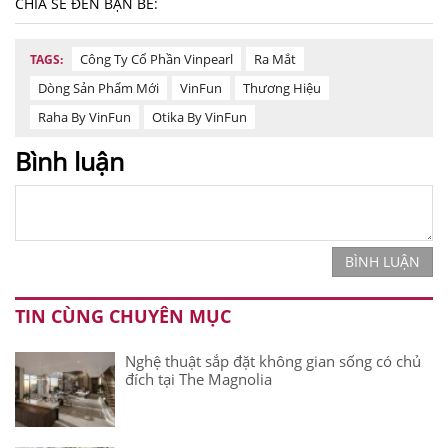
CHIA SẺ ĐẾN BẠN BÈ:
Công Ty Cổ Phần Vinpearl
Ra Mắt
TAGS:
Dòng Sản Phẩm Mới
VinFun
Thương Hiệu
Raha By VinFun
Otika By VinFun
Bình luận
BÌNH LUẬN
TIN CÙNG CHUYÊN MỤC
Nghệ thuật sắp đặt không gian sống có chủ
đích tại The Magnolia