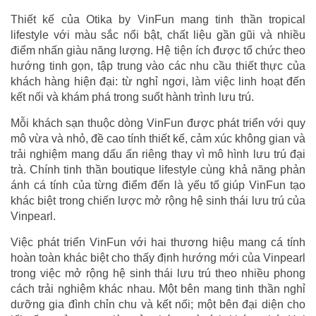
Thiết kế của Otika by VinFun mang tinh thần tropical
lifestyle với màu sắc nổi bật, chất liệu gần gũi và nhiều
điểm nhấn giàu năng lượng. Hệ tiện ích được tổ chức theo
hướng tinh gọn, tập trung vào các nhu cầu thiết thực của
khách hàng hiện đại: từ nghỉ ngơi, làm việc linh hoạt đến
kết nối và khám phá trong suốt hành trình lưu trú.
Mỗi khách sạn thuộc dòng VinFun được phát triển với quy
mô vừa và nhỏ, đề cao tính thiết kế, cảm xúc không gian và
trải nghiệm mang dấu ấn riêng thay vì mô hình lưu trú đại
trà. Chính tinh thần boutique lifestyle cùng khả năng phản
ánh cá tính của từng điểm đến là yếu tố giúp VinFun tạo
khác biệt trong chiến lược mở rộng hệ sinh thái lưu trú của
Vinpearl.
Việc phát triển VinFun với hai thương hiệu mang cá tính
hoàn toàn khác biệt cho thấy định hướng mới của Vinpearl
trong việc mở rộng hệ sinh thái lưu trú theo nhiều phong
cách trải nghiệm khác nhau. Một bên mang tinh thần nghỉ
dưỡng gia đình chỉn chu và kết nối; một bên đại diện cho