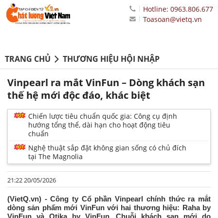
Hotline: 0963.806.677
Toasoan@vietq.vn
TRANG CHỦ
THƯƠNG HIỆU HỘI NHẬP
Vinpearl ra mắt VinFun – Dòng khách sạn
thế hệ mới độc đáo, khác biệt
Chiến lược tiêu chuẩn quốc gia: Công cụ định
hướng tổng thể, dài hạn cho hoạt động tiêu
chuẩn
Nghệ thuật sắp đặt không gian sống có chủ đích
tại The Magnolia
21:22 20/05/2026
(VietQ.vn) - Công ty Cổ phần Vinpearl chính thức ra mắt
dòng sản phẩm mới VinFun với hai thương hiệu: Raha by
VinFun và Otika by VinFun. Chuỗi khách sạn mới do