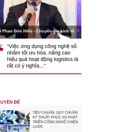
Ông Hoàng Quang Phòn
S Phan Đức Hiếu - Chuyên gia kinh tế
VCCI
"Việc ứng dụng công nghệ số
""Theo tôi, cần 
nhằm tối ưu hóa, nâng cao
gốc rễ về nhận
hiệu quả hoạt động logistics là
nghiệp cần coi
rất có ý nghĩa..."
động hài hoà là
triển..."
UYÊN ĐỀ
TIÊU CHUẨN, QUY CHUẨN
KỸ THUẬT PHỤC VỤ PHÁT
TRIỂN CÔNG NGHỆ CHIẾN
LƯỢC