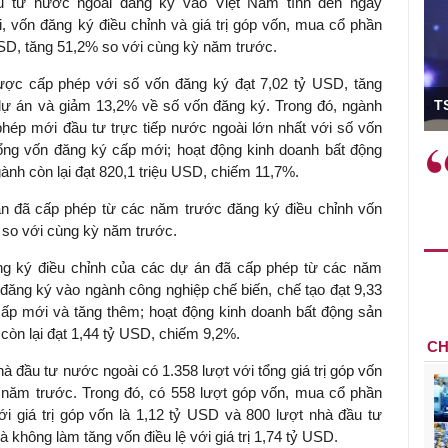
u tư nước ngoài đăng ký vào Việt Nam tính đến ngày
 vốn đăng ký điều chỉnh và giá trị góp vốn, mua cổ phần
USD, tăng 51,2% so với cùng kỳ năm trước.
ợc cấp phép với số vốn đăng ký đạt 7,02 tỷ USD, tăng
ó Viện trưởng
ự án và giảm 13,2% về số vốn đăng ký. Trong đó, ngành
T
hép mới đầu tư trực tiếp nước ngoài lớn nhất với số vốn
ổng vốn đăng ký cấp mới; hoạt động kinh doanh bất động
ệc phải làm
Việc sử dụng hiệu quả chính
ành còn lại đạt 820,1 triệu USD, chiếm 11,7%.
và trên thực tế
sách tài khóa không chỉ mang ý
 hành như tăng
nghĩa hỗ trợ ngắn hạn mà còn
án đã cấp phép từ các năm trước đăng ký điều chỉnh vốn
a học công
đóng vai trò tạo nền tảng cho
n so với cùng kỳ năm trước.
 các cơ chế
tăng trưởng bền vững dài hạn.
i mới sáng tạo,
ng ký điều chỉnh của các dự án đã cấp phép từ các năm
 đăng ký vào ngành công nghiệp chế biến, chế tạo đạt 9,33
ấp mới và tăng thêm; hoạt động kinh doanh bất động sản
còn lại đạt 1,44 tỷ USD, chiếm 9,2%.
CH
 đầu tư nước ngoài có 1.358 lượt với tổng giá trị góp vốn
 năm trước. Trong đó, có 558 lượt góp vốn, mua cổ phần
ới giá trị góp vốn là 1,12 tỷ USD và 800 lượt nhà đầu tư
không làm tăng vốn điều lệ với giá trị 1,74 tỷ USD.