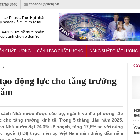
toasoan@vietq.vn
-43756 3440
n cư Phước Thọ: Hạt nhân
 hoạch đô thị tri thức tại
Long
14430:2025 về thực phẩm
ộp dành cho trẻ đến 36
tuổi
huẩn mới đánh giá khả năng
nứt của hỗn hợp bê tông
UẨN CHẤT LƯỢNG
CẢNH BÁO CHẤT LƯỢNG
NĂNG SUẤT CHẤT LƯỢNG
CẢ
ng
 tạo động lực cho tăng trưởng
năm
Ngư
n sách Nhà nước được các bộ, ngành và địa phương tập
tiê
c cho tăng trưởng kinh tế. Trong 5 tháng đầu năm 2025,
ch Nhà nước đạt 24,3% kế hoạch, tăng 17,5% so với cùng
Cả
ớc ngoài (FDI) thực hiện tại Việt Nam năm tháng đầu năm
toà
ng kỳ năm trước.