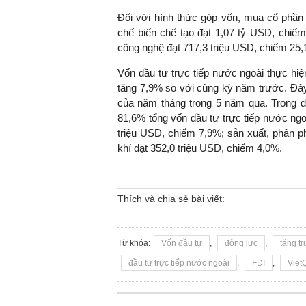
Đối với hình thức góp vốn, mua cổ phần
chế biến chế tạo đạt 1,07 tỷ USD, chiếm
công nghệ đạt 717,3 triệu USD, chiếm 25,
Vốn đầu tư trực tiếp nước ngoài thực hi
tăng 7,9% so với cùng kỳ năm trước. Đây 
của năm tháng trong 5 năm qua. Trong đó
81,6% tổng vốn đầu tư trực tiếp nước ngo
triệu USD, chiếm 7,9%; sản xuất, phân p
khí đạt 352,0 triệu USD, chiếm 4,0%.
Thích và chia sẻ bài viết:
Từ khóa:
Vốn đầu tư
,
động lực
,
tăng tr
đầu tư trực tiếp nước ngoài
,
FDI
,
Viet