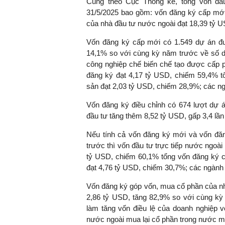
Cũng theo Cục Thống kê, tổng vốn đầ
31/5/2025 bao gồm: vốn đăng ký cấp mới,
của nhà đầu tư nước ngoài đạt 18,39 tỷ 
Vốn đăng ký cấp mới có 1.549 dự án đư
TS. Nguyễn Đức Độ - Ph
14,1% so với cùng kỳ năm trước về số d
Viện Kinh tế Tài chính
công nghiệp chế biến chế tạo được cấp p
đăng ký đạt 4,17 tỷ USD, chiếm 59,4% t
"Có rất nhiều vi
sản đạt 2,03 tỷ USD, chiếm 28,9%; các ng
ngay từ bây giờ 
đang được tiến
Vốn đăng ký điều chỉnh có 674 lượt dự 
đầu tư cho kho
đầu tư tăng thêm 8,52 tỷ USD, gấp 3,4 lầ
nghệ; ban hành
khuyến khích đổ
Nếu tính cả vốn đăng ký mới và vốn đă
khởi nghiệp..."
trước thì vốn đầu tư trực tiếp nước ngoài
tỷ USD, chiếm 60,1% tổng vốn đăng ký c
đạt 4,76 tỷ USD, chiếm 30,7%; các ngành 
Vốn đăng ký góp vốn, mua cổ phần của nhà
2,86 tỷ USD, tăng 82,9% so với cùng kỳ
làm tăng vốn điều lệ của doanh nghiệp v
nước ngoài mua lại cổ phần trong nước mà 