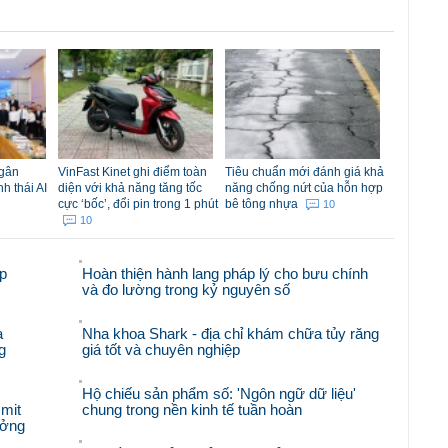
ngân
VinFast Kinet ghi điểm toàn
Tiêu chuẩn mới đánh giá khả
nh thái AI
diện với khả năng tăng tốc
năng chống nứt của hỗn hợp
cực ‘bốc’, đổi pin trong 1 phút
bê tông nhựa
10
10
p
Hoàn thiện hành lang pháp lý cho bưu chính
và đo lường trong kỷ nguyên số
à
Nha khoa Shark - địa chỉ khám chữa tủy răng
g
giá tốt và chuyên nghiệp
Hộ chiếu sản phẩm số: 'Ngôn ngữ dữ liệu'
mit
chung trong nền kinh tế tuần hoàn
ưởng