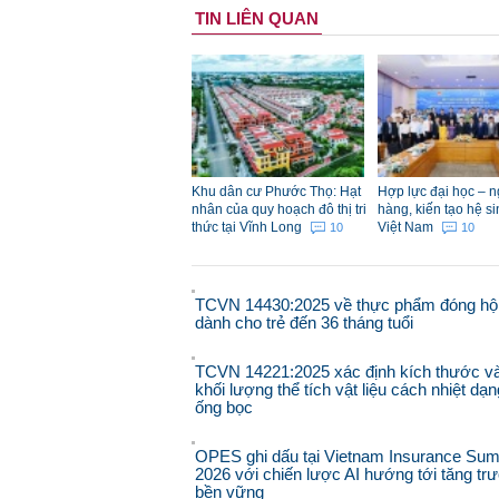
TIN LIÊN QUAN
Khu dân cư Phước Thọ: Hạt
Hợp lực đại học – 
nhân của quy hoạch đô thị tri
hàng, kiến tạo hệ si
thức tại Vĩnh Long
Việt Nam
10
10
TCVN 14430:2025 về thực phẩm đóng hộ
dành cho trẻ đến 36 tháng tuổi
TCVN 14221:2025 xác định kích thước v
khối lượng thể tích vật liệu cách nhiệt dạn
ống bọc
OPES ghi dấu tại Vietnam Insurance Sum
2026 với chiến lược AI hướng tới tăng tr
bền vững