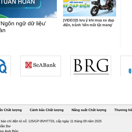
[VIDEO]5 lưu ý khi mua xe đạp
'Ngôn ngữ dữ liệu'
điện, tránh 'tiền mất tật mang'
oàn
ẩn Chất lượng
Cảnh báo Chất lượng
Năng suất Chất lượng
Thương hi
 báo chí điện tử số: 125/GP-BVHTTDL cấp ngày 11 tháng 09 năm 2025
 Văn Dư
ng Anh Đức