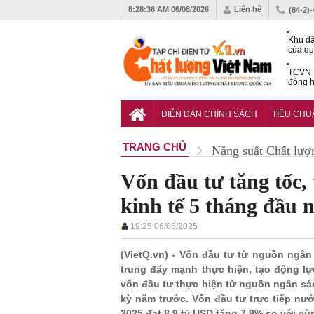
8:28:37 AM
06/08/2026
Liên hệ
(84-2)
Khu dâ
của quy
Vĩnh 
TCVN 
đóng h
tháng 
Tiêu c
chống 
DIỄN ĐÀN CHÍNH SÁCH
TIÊU CH
nhựa
TRANG CHỦ
Năng suất Chất lượ
Vốn đầu tư tăng tốc,
kinh tế 5 tháng đầu 
19:25 06/06/2025
(VietQ.vn) - Vốn đầu tư từ nguồn ngâ
trung đẩy mạnh thực hiện, tạo động lự
vốn đầu tư thực hiện từ nguồn ngân sá
kỳ năm trước. Vốn đầu tư trực tiếp nư
2025 đạt 8,9 tỷ USD tăng 7,9% so với cù