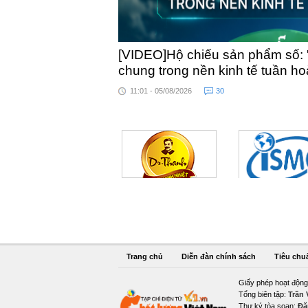
[VIDEO]Hộ chiếu sản phẩm số: 
chung trong nền kinh tế tuần h
11:01 - 05/08/2026
30
Trang chủ
Diễn đàn chính sách
Tiêu chu
Giấy phép hoạt động
Tổng biên tập:
Trần
Thư ký tòa soạn:
Đặ