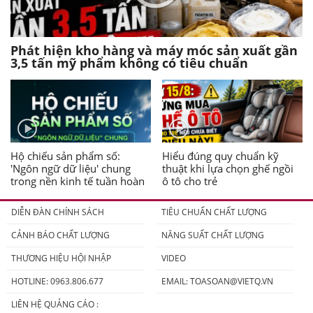
Phát hiện kho hàng và máy móc sản xuất gần
3,5 tấn mỹ phẩm không có tiêu chuẩn
Hộ chiếu sản phẩm số:
Hiểu đúng quy chuẩn kỹ
'Ngôn ngữ dữ liệu' chung
thuật khi lựa chọn ghế ngồi
trong nền kinh tế tuần hoàn
ô tô cho trẻ
DIỄN ĐÀN CHÍNH SÁCH
TIÊU CHUẨN CHẤT LƯỢNG
CẢNH BÁO CHẤT LƯỢNG
NĂNG SUẤT CHẤT LƯỢNG
THƯƠNG HIỆU HỘI NHẬP
VIDEO
HOTLINE: 0963.806.677
EMAIL:
TOASOAN@VIETQ.VN
LIÊN HỆ QUẢNG CÁO :