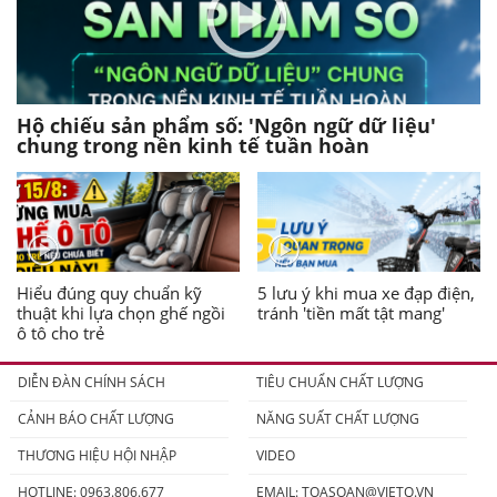
Hộ chiếu sản phẩm số: 'Ngôn ngữ dữ liệu'
chung trong nền kinh tế tuần hoàn
Hiểu đúng quy chuẩn kỹ
5 lưu ý khi mua xe đạp điện,
thuật khi lựa chọn ghế ngồi
tránh 'tiền mất tật mang'
ô tô cho trẻ
DIỄN ĐÀN CHÍNH SÁCH
TIÊU CHUẨN CHẤT LƯỢNG
CẢNH BÁO CHẤT LƯỢNG
NĂNG SUẤT CHẤT LƯỢNG
THƯƠNG HIỆU HỘI NHẬP
VIDEO
HOTLINE: 0963.806.677
EMAIL:
TOASOAN@VIETQ.VN