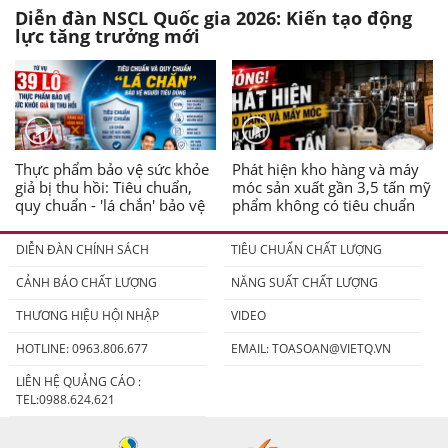
Diễn đàn NSCL Quốc gia 2026: Kiến tạo động
lực tăng trưởng mới
Thực phẩm bảo vệ sức khỏe
Phát hiện kho hàng và máy
giả bị thu hồi: Tiêu chuẩn,
móc sản xuất gần 3,5 tấn mỹ
quy chuẩn - 'lá chắn' bảo vệ
phẩm không có tiêu chuẩn
người tiêu dùng
DIỄN ĐÀN CHÍNH SÁCH
TIÊU CHUẨN CHẤT LƯỢNG
CẢNH BÁO CHẤT LƯỢNG
NĂNG SUẤT CHẤT LƯỢNG
THƯƠNG HIỆU HỘI NHẬP
VIDEO
HOTLINE: 0963.806.677
EMAIL:
TOASOAN@VIETQ.VN
LIÊN HỆ QUẢNG CÁO :
TEL:0988.624.621