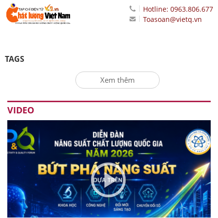
Hotline: 0963.806.677
Toasoan@vietq.vn
TAGS
Xem thêm
VIDEO