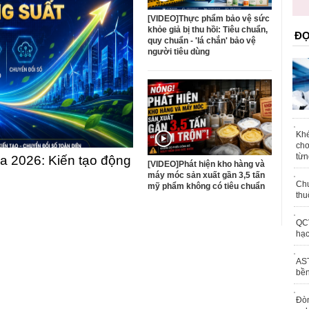
trái phép
[VIDEO]Thực phẩm bảo vệ sức
khỏe giả bị thu hồi: Tiêu chuẩn,
ĐỌ
quy chuẩn - 'lá chắn' bảo vệ
người tiêu dùng
Khé
chơ
từn
 2026: Kiến tạo động
[VIDEO]Phát hiện kho hàng và
máy móc sản xuất gần 3,5 tấn
Chu
mỹ phẩm không có tiêu chuẩn
thu
QCV
hạc
AST
bền
Đòn