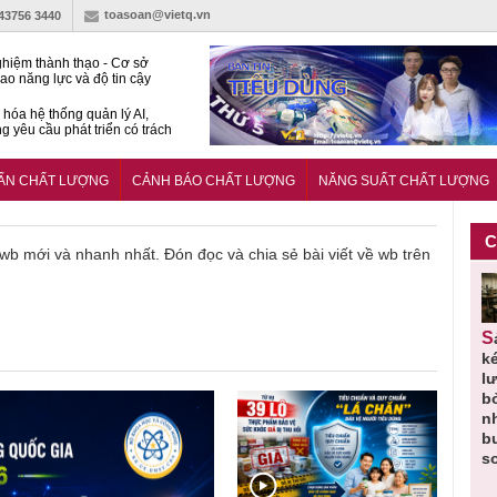
toasoan@vietq.vn
-43756 3440
hiệm thành thạo - Cơ sở
ao năng lực và độ tin cậy
thí nghiệm
hóa hệ thống quản lý AI,
g yêu cầu phát triển có trách
15:2026/BCA yêu cầu kỹ
Trung tâm sát hạch lái xe
UẨN CHẤT LƯỢNG
CẢNH BÁO CHẤT LƯỢNG
NĂNG SUẤT CHẤT LƯỢNG
 bộ
C
ề wb mới và nhanh nhất. Đón đọc và chia sẻ bài viết về wb trên
Thu hồi
Người tiêu
Cảnh báo
Thu hồi
Sản phẩm
 em
Cao lỏng
dùng cần
sản phẩm
toàn quốc
k
 do
Cảm cúm
cảnh giác
nhập ngoại
và tiêu hủy
l
áp
Bảo
lựa chọn
bị thu hồi
nước rửa
b
u
Phương
thịt lợn đạt
do mất an
tay dạng
n
n
không đạt
tiêu chuẩn
toàn có thể
bọt Layer
b
chất lượng
và an toàn
xuất hiện
Clean do
s
tại Việt Nam
sản xuất