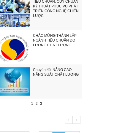
TIÊU CHUẨN, QUY CHUẨN
KỸ THUẬT PHỤC VỤ PHÁT
TRIỂN CÔNG NGHỆ CHIẾN
LƯỢC
CHÀO MỪNG THÀNH LẬP
NGÀNH TIÊU CHUẨN ĐO
LƯỜNG CHẤT LƯỢNG
Chuyên đề: NÂNG CAO
NĂNG SUẤT CHẤT LƯỢNG
1
2
3