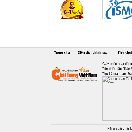
Trang chủ
Diễn đàn chính sách
Tiêu chu
Giấy phép hoạt động
Tổng biên tập:
Trần
Thư ký tòa soạn:
Đặ
Năng suất chất l