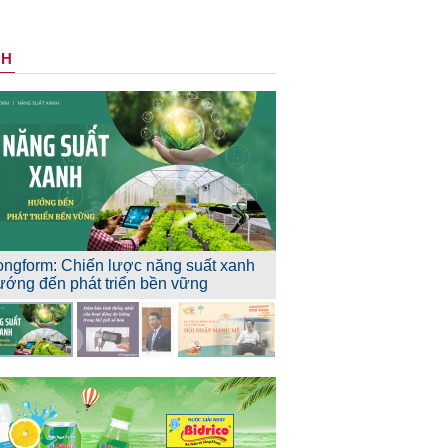
NH
ongform: Chiến lược năng suất xanh
ướng đến phát triển bền vững