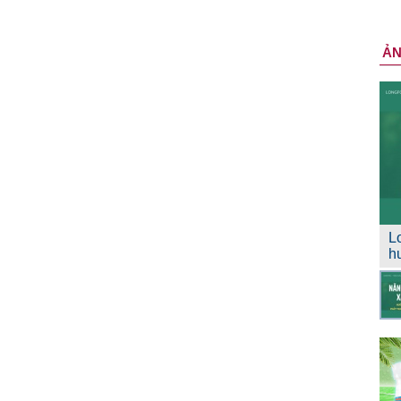
Ả
L
h