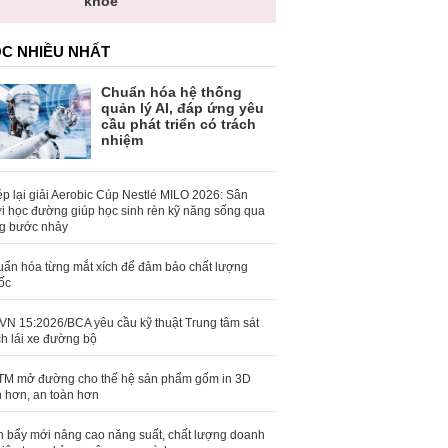
khỏe
C NHIỀU NHẤT
Chuẩn hóa hệ thống
quản lý AI, đáp ứng yêu
cầu phát triển có trách
nhiệm
p lại giải Aerobic Cúp Nestlé MILO 2026: Sân
i học đường giúp học sinh rèn kỹ năng sống qua
g bước nhảy
ẩn hóa từng mắt xích để đảm bảo chất lượng
ốc
N 15:2026/BCA yêu cầu kỹ thuật Trung tâm sát
h lái xe đường bộ
M mở đường cho thế hệ sản phẩm gốm in 3D
 hơn, an toàn hơn
 bẩy mới nâng cao năng suất, chất lượng doanh