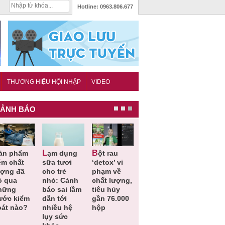
Hotline:
0963.806.677
THƯƠNG HIỆU HỘI NHẬP
VIDEO
ẢNH BÁO
Lạm dụng
Bột rau
Những quy
Thu hồi đồ
ém chất
sữa tươi
‘detox’ vi
định cần
ngủ trẻ e
ượng đã
cho trẻ
phạm về
biết trong
Michley d
ỏ qua
nhỏ: Cảnh
chất lượng,
QCVN
không đá
hững
báo sai lầm
tiêu hủy
25:2025/BCT
ứng tiêu
ước kiểm
dẫn tới
gần 76.000
để hạn chế
chuẩn an
oát nào?
nhiều hệ
hộp
sự cố điện
toàn
lụy sức
khi thi công