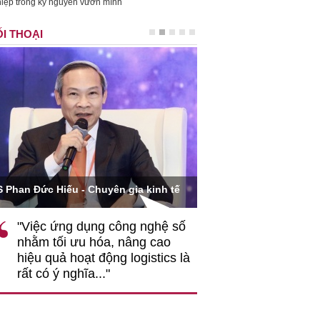
iệp trong kỷ nguyên vươn mình
I THOẠI
Ông Hoàng Quang Phòn
S Phan Đức Hiếu - Chuyên gia kinh tế
VCCI
"Việc ứng dụng công nghệ số
""Theo tôi, cần 
nhằm tối ưu hóa, nâng cao
gốc rễ về nhận
hiệu quả hoạt động logistics là
nghiệp cần coi
rất có ý nghĩa..."
động hài hoà là
triển..."