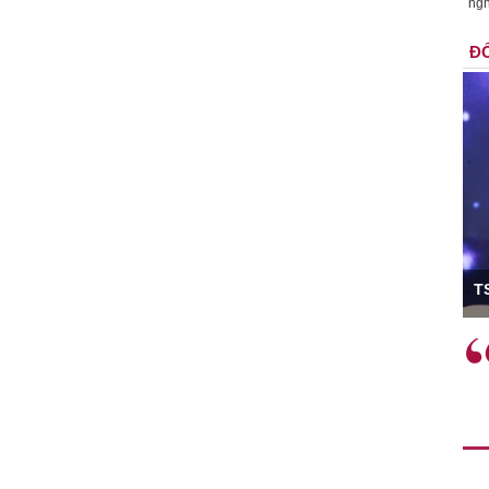
ngh
ĐỐ
ó Viện trưởng
T
ệc phải làm
Việc sử dụng hiệu quả chính
và trên thực tế
sách tài khóa không chỉ mang ý
 hành như tăng
nghĩa hỗ trợ ngắn hạn mà còn
a học công
đóng vai trò tạo nền tảng cho
 các cơ chế
tăng trưởng bền vững dài hạn.
i mới sáng tạo,