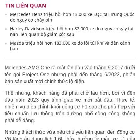
TIN LIÊN QUAN
Mercedes-Benz triệu hồi hơn 13.000 xe EQC tại Trung Quốc
do nguy cơ cháy pin
Harley-Davidson triệu hồi hơn 82.000 xe do nguy cơ gây tai
nạn liên quan bộ giảm xóc sau
Mazda triệu hồi hơn 183.000 xe do lỗi túi khí và đèn cảnh
báo
Mercedes-AMG One ra mắt lần đầu vào tháng 9.2017 dưới
tên gọi Project One nhưng phải đến tháng 6/2022, phiên
bản sản xuất mới chính thức lộ diện.
Thế nhưng, khách hàng đã phải chờ lâu hơn, bởi vì đến
đầu năm 2023 quy trình giao xe mới bắt đầu. Thực tế,
nhiệm vụ điều chỉnh khối động cơ F1 sao cho phù hợp với
tiêu chuẩn lưu thông trên đường phố công cộng không
phải dễ dàng.
Những thách thức vừa nêu chủ yếu liên quan đến động cơ
V6 tăng áp dung tích 1.6L thừa hưởng từ mẫu xe F1 của