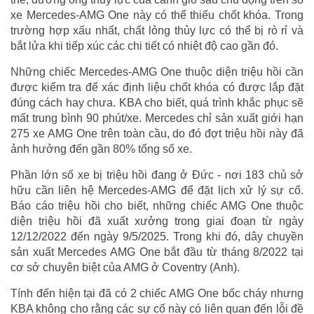
xe Mercedes-AMG One này có thể thiếu chốt khóa. Trong
trường hợp xấu nhất, chất lỏng thủy lực có thể bị rò rỉ và
bắt lửa khi tiếp xúc các chi tiết có nhiệt độ cao gần đó.
Những chiếc Mercedes-AMG One thuộc diện triệu hồi cần
được kiểm tra để xác định liệu chốt khóa có được lắp đặt
đúng cách hay chưa. KBA cho biết, quá trình khắc phục sẽ
mất trung bình 90 phút/xe. Mercedes chỉ sản xuất giới hạn
275 xe AMG One trên toàn cầu, do đó đợt triệu hồi này đã
ảnh hưởng đến gần 80% tổng số xe.
Phần lớn số xe bị triệu hồi đang ở Đức - nơi 183 chủ sở
hữu cần liên hệ Mercedes-AMG để đặt lịch xử lý sự cố.
Báo cáo triệu hồi cho biết, những chiếc AMG One thuộc
diện triệu hồi đã xuất xưởng trong giai đoạn từ ngày
12/12/2022 đến ngày 9/5/2025. Trong khi đó, dây chuyền
sản xuất Mercedes AMG One bắt đầu từ tháng 8/2022 tại
cơ sở chuyên biệt của AMG ở Coventry (Anh).
Tính đến hiện tại đã có 2 chiếc AMG One bốc cháy nhưng
KBA không cho rằng các sự cố này có liên quan đến lỗi đề