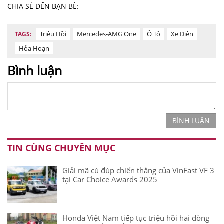
CHIA SẺ ĐẾN BẠN BÈ:
Triệu Hồi
Mercedes-AMG One
Ô Tô
Xe Điện
TAGS:
Hỏa Hoạn
Bình luận
BÌNH LUẬN
TIN CÙNG CHUYÊN MỤC
Giải mã cú đúp chiến thắng của VinFast VF 3
tại Car Choice Awards 2025
Honda Việt Nam tiếp tục triệu hồi hai dòng