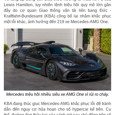
Lewis Hamilton, tuy nhiên lệnh triệu hồi quy mô lớn gần
đây do cơ quan Giao thông vận tải liên bang Đức -
Kraftfahrt-Bundesamt (KBA) công bố lại nhằm khắc phục
một lỗi khác, ảnh hưởng đến 219 xe Mercedes-AMG One.
Mercedes triệu hồi nhiều siêu xe AMG One vì rủi ro cháy.
KBA đang thúc giục Mercedes-AMG khắc phục lỗi để tránh
dẫn đến nguy cơ hỏa hoạn cho số hypercar kể trên. Cụ
thể, đường ống thủy lực của cánh gió sau chủ động trên số