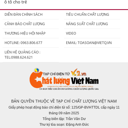
ô tô cho trẻ
DIỄN ĐÀN CHÍNH SÁCH
TIÊU CHUẨN CHẤT LƯỢNG
CẢNH BÁO CHẤT LƯỢNG
NĂNG SUẤT CHẤT LƯỢNG
THƯƠNG HIỆU HỘI NHẬP
VIDEO
HOTLINE: 0963.806.677
EMAIL:
TOASOAN@VIETQ.VN
LIÊN HỆ QUẢNG CÁO :
TEL:0988.624.621
BẢN QUYỀN THUỘC VỀ TẠP CHÍ CHẤT LƯỢNG VIỆT NAM
Giấy phép hoạt động báo chí điện tử số: 125/GP-BVHTTDL cấp ngày 11
tháng 09 năm 2025
Tổng biên tập: Trần Văn Dư
Thư ký tòa soạn: Đặng Anh Đức