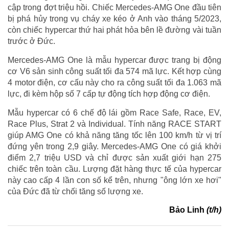
cập trong đợt triệu hồi. Chiếc Mercedes-AMG One đầu tiên
bị phá hủy trong vụ cháy xe kéo ở Anh vào tháng 5/2023,
còn chiếc hypercar thứ hai phát hỏa bên lề đường vài tuần
trước ở Đức.
Mercedes-AMG One là mẫu hypercar được trang bị động
cơ V6 sản sinh công suất tối đa 574 mã lực. Kết hợp cùng
4 motor điện, cơ cấu này cho ra công suất tối đa 1.063 mã
lực, đi kèm hộp số 7 cấp tự động tích hợp động cơ điện.
Mẫu hypercar có 6 chế độ lái gồm Race Safe, Race, EV,
Race Plus, Strat 2 và Individual. Tính năng RACE START
giúp AMG One có khả năng tăng tốc lên 100 km/h từ vị trí
đứng yên trong 2,9 giây. Mercedes-AMG One có giá khởi
điểm 2,7 triệu USD và chỉ được sản xuất giới hạn 275
chiếc trên toàn cầu. Lượng đặt hàng thực tế của hypercar
này cao cấp 4 lần con số kể trên, nhưng "ông lớn xe hơi"
của Đức đã từ chối tăng số lượng xe.
Bảo Linh
(t/h)