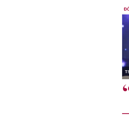
ĐỐ
ó Viện trưởng
T
ệc phải làm
Việc sử dụng hiệu quả chính
và trên thực tế
sách tài khóa không chỉ mang ý
 hành như tăng
nghĩa hỗ trợ ngắn hạn mà còn
a học công
đóng vai trò tạo nền tảng cho
 các cơ chế
tăng trưởng bền vững dài hạn.
i mới sáng tạo,