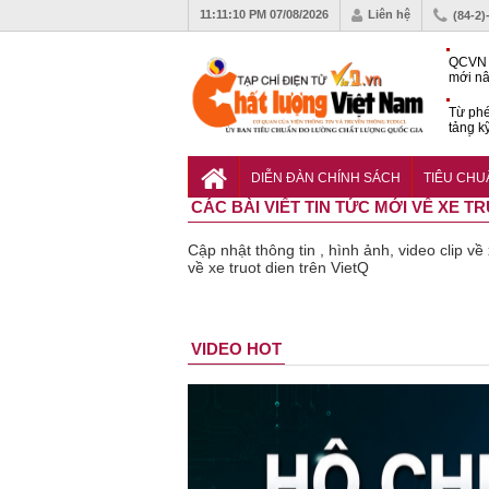
11:11:10 PM
07/08/2026
Liên hệ
(84-2)
QCVN 
mới nâ
công t
Từ phé
tảng k
phẩm
Khu dâ
của quy
DIỄN ĐÀN CHÍNH SÁCH
TIÊU CH
Vĩnh 
CÁC BÀI VIẾT TIN TỨC MỚI VỀ XE T
Cập nhật thông tin , hình ảnh, video clip về
về xe truot dien trên VietQ
Bột rau
Cảnh báo
VIDEO HOT
‘detox’ vi
39 l
phạm về
phẩ
chất lượng,
vệ 
tiêu hủy
khỏe
gần 76.000
kém
hộp
lượ
thu 