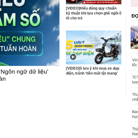
n quốc
[VIDEO]Hiểu đúng quy chuẩn
kỹ thuật khi lựa chọn ghế ngồi ô
ĐỌ
tô cho trẻ
Vin
tốc
[VIDEO]5 lưu ý khi mua xe đạp
'Ngôn ngữ dữ liệu'
điện, tránh 'tiền mất tật mang'
TCV
oàn
lượ
Thu
chấ
Ban
học
Thà
Nam