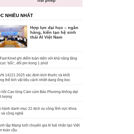
trái phép
khỏe
toàn 
C NHIỀU NHẤT
Hợp lực đại học – ngân
hàng, kiến tạo hệ sinh
thái AI Việt Nam
Fast Kinet ghi điểm toàn diện với khả năng tăng
 cực ‘bốc’, đổi pin trong 1 phút
N 14221:2025 xác định kích thước và khối
ng thể tích vật liệu cách nhiệt dạng ống bọc
 hồi Cao lỏng Cảm cúm Bảo Phương không đạt
t lượng
 hành danh mục 22 dịch vụ công lĩnh vực khoa
 và công nghệ
nh lập Mạng lưới chuyên gia trí tuệ nhân tạo Việt
 toàn cầu