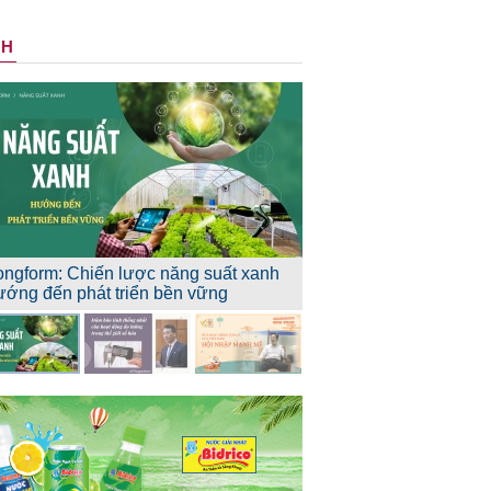
NH
ongform: Chiến lược năng suất xanh
ướng đến phát triển bền vững