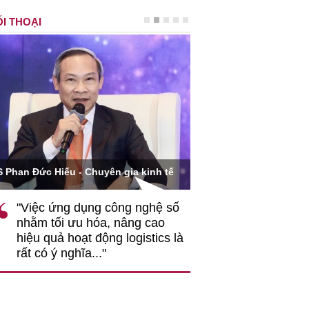
I THOẠI
Ông Hoàng Quang Phòn
S Phan Đức Hiếu - Chuyên gia kinh tế
VCCI
"Việc ứng dụng công nghệ số
""Theo tôi, cần 
nhằm tối ưu hóa, nâng cao
gốc rễ về nhận
hiệu quả hoạt động logistics là
nghiệp cần coi
rất có ý nghĩa..."
động hài hoà là
triển..."