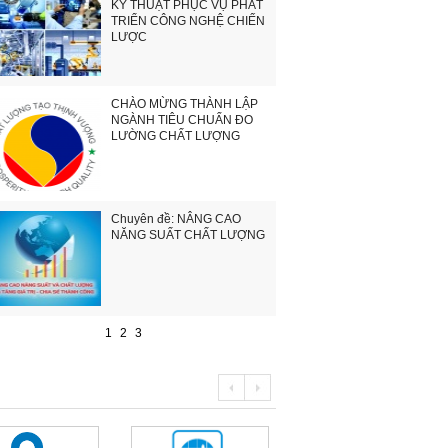
KỸ THUẬT PHỤC VỤ PHÁT
TRIỂN CÔNG NGHỆ CHIẾN
LƯỢC
CHÀO MỪNG THÀNH LẬP
NGÀNH TIÊU CHUẨN ĐO
LƯỜNG CHẤT LƯỢNG
Chuyên đề: NÂNG CAO
NĂNG SUẤT CHẤT LƯỢNG
1
2
3