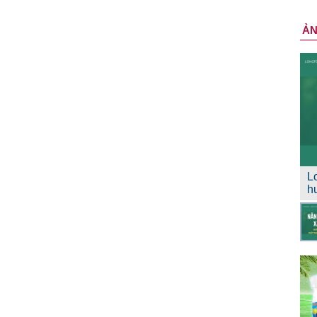
Ả
L
h