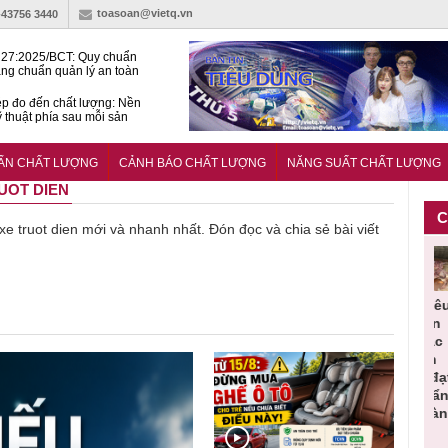
toasoan@vietq.vn
-43756 3440
27:2025/BCT: Quy chuẩn
ng chuẩn quản lý an toàn
rình thủy điện
p đo đến chất lượng: Nền
ỹ thuật phía sau mỗi sản
n cư Phước Thọ: Hạt nhân
 hoạch đô thị tri thức tại
UẨN CHẤT LƯỢNG
CẢNH BÁO CHẤT LƯỢNG
NĂNG SUẤT CHẤT LƯỢNG
Long
RUOT DIEN
C
 xe truot dien mới và nhanh nhất. Đón đọc và chia sẻ bài viết
Thu hồi
Thu hồi
Người tiêu
Cảnh báo
ô thực
toàn quốc
Cao lỏng
dùng cần
sản phẩm
m bảo
sản phẩm
Cảm cúm
cảnh giác
nhập ngoại
sức
tắm gội
Bảo
lựa chọn
bị thu hồi
 giả,
Oatrum và
Phương
thịt lợn đạt
do mất an
 chất
Tabame Pro
không đạt
tiêu chuẩn
toàn có thể
ng bị
không đạt
chất lượng
và an toàn
xuất hiện
hồi
chất lượng
tại Việt Nam