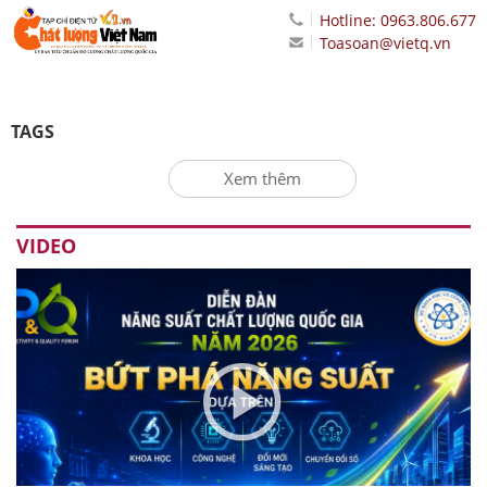
Hotline: 0963.806.677
Toasoan@vietq.vn
TAGS
Xem thêm
VIDEO