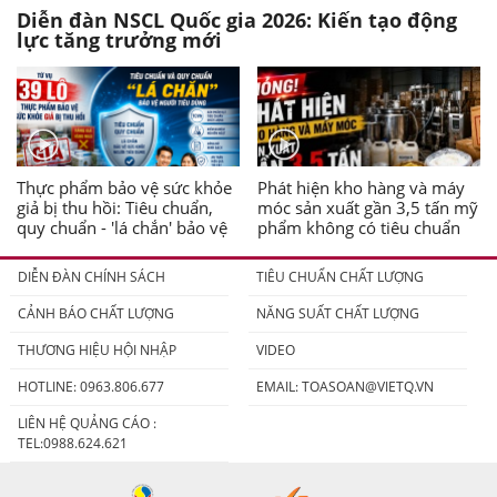
Diễn đàn NSCL Quốc gia 2026: Kiến tạo động
lực tăng trưởng mới
Thực phẩm bảo vệ sức khỏe
Phát hiện kho hàng và máy
giả bị thu hồi: Tiêu chuẩn,
móc sản xuất gần 3,5 tấn mỹ
quy chuẩn - 'lá chắn' bảo vệ
phẩm không có tiêu chuẩn
người tiêu dùng
DIỄN ĐÀN CHÍNH SÁCH
TIÊU CHUẨN CHẤT LƯỢNG
CẢNH BÁO CHẤT LƯỢNG
NĂNG SUẤT CHẤT LƯỢNG
THƯƠNG HIỆU HỘI NHẬP
VIDEO
HOTLINE: 0963.806.677
EMAIL:
TOASOAN@VIETQ.VN
LIÊN HỆ QUẢNG CÁO :
TEL:0988.624.621