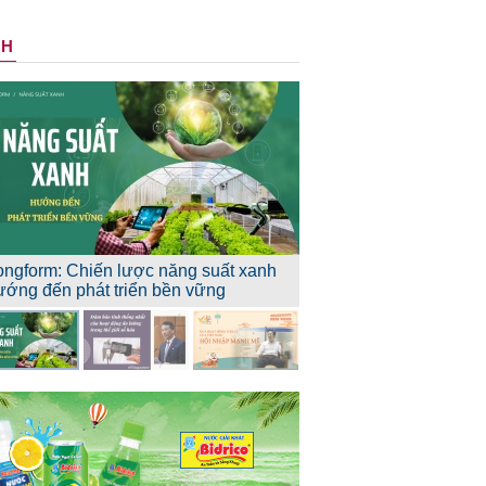
NH
ongform: Chiến lược năng suất xanh
ướng đến phát triển bền vững