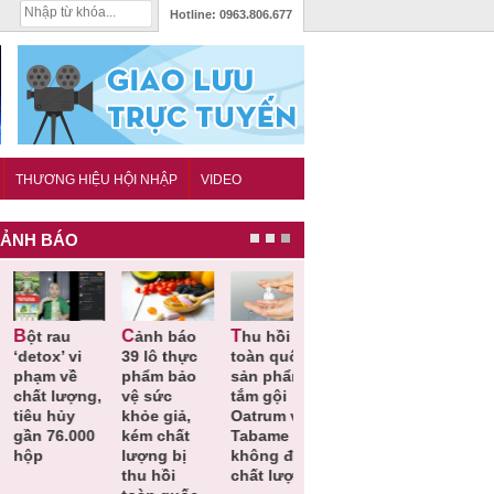
Hotline:
0963.806.677
THƯƠNG HIỆU HỘI NHẬP
VIDEO
ẢNH BÁO
Cảnh báo
Thu hồi
Thu hồi
Người tiêu
etox’ vi
39 lô thực
toàn quốc
Cao lỏng
dùng cần
hạm về
phẩm bảo
sản phẩm
Cảm cúm
cảnh giác
hất lượng,
vệ sức
tắm gội
Bảo
lựa chọn
êu hủy
khỏe giả,
Oatrum và
Phương
thịt lợn đ
ần 76.000
kém chất
Tabame Pro
không đạt
tiêu chuẩ
ộp
lượng bị
không đạt
chất lượng
và an toà
thu hồi
chất lượng