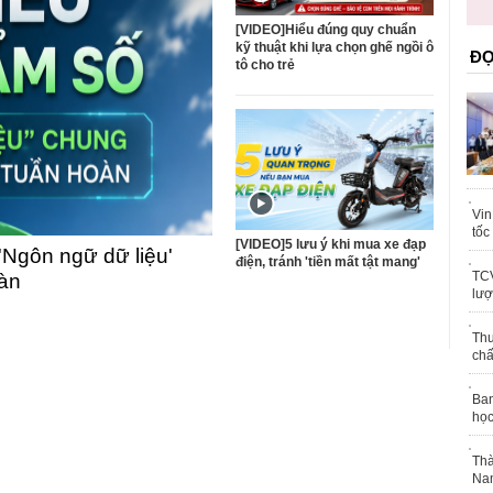
trái phép
khỏe
[VIDEO]Hiểu đúng quy chuẩn
kỹ thuật khi lựa chọn ghế ngồi ô
ĐỌ
tô cho trẻ
Vin
tốc
[VIDEO]5 lưu ý khi mua xe đạp
'Ngôn ngữ dữ liệu'
điện, tránh 'tiền mất tật mang'
TCV
oàn
lượ
Thu
chấ
Ban
học
Thà
Nam