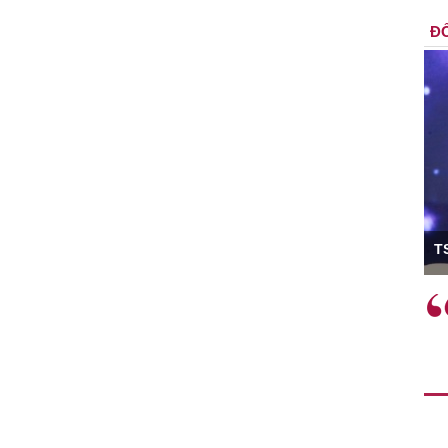
ĐỐ
ó Viện trưởng
T
ệc phải làm
Việc sử dụng hiệu quả chính
và trên thực tế
sách tài khóa không chỉ mang ý
 hành như tăng
nghĩa hỗ trợ ngắn hạn mà còn
a học công
đóng vai trò tạo nền tảng cho
 các cơ chế
tăng trưởng bền vững dài hạn.
i mới sáng tạo,