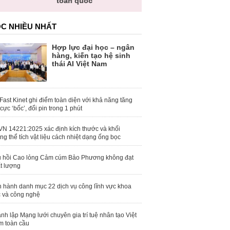
toàn quốc
C NHIỀU NHẤT
Hợp lực đại học – ngân
hàng, kiến tạo hệ sinh
thái AI Việt Nam
Fast Kinet ghi điểm toàn diện với khả năng tăng
 cực ‘bốc’, đổi pin trong 1 phút
N 14221:2025 xác định kích thước và khối
ng thể tích vật liệu cách nhiệt dạng ống bọc
 hồi Cao lỏng Cảm cúm Bảo Phương không đạt
t lượng
 hành danh mục 22 dịch vụ công lĩnh vực khoa
 và công nghệ
nh lập Mạng lưới chuyên gia trí tuệ nhân tạo Việt
 toàn cầu