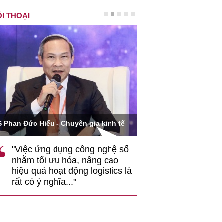
I THOẠI
Ông Hoàng Quang Phòn
S Phan Đức Hiếu - Chuyên gia kinh tế
VCCI
"Việc ứng dụng công nghệ số
""Theo tôi, cần 
nhằm tối ưu hóa, nâng cao
gốc rễ về nhận
hiệu quả hoạt động logistics là
nghiệp cần coi
rất có ý nghĩa..."
động hài hoà là
triển..."