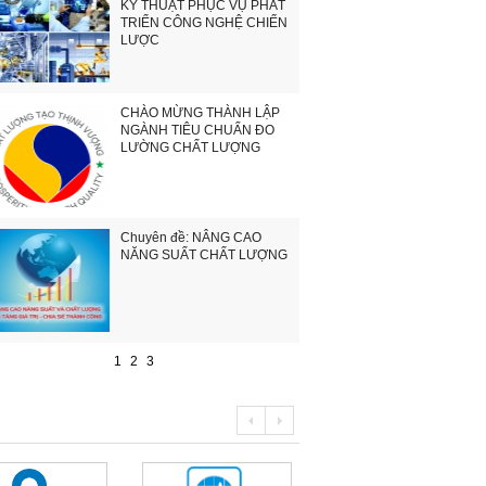
KỸ THUẬT PHỤC VỤ PHÁT
TRIỂN CÔNG NGHỆ CHIẾN
LƯỢC
CHÀO MỪNG THÀNH LẬP
NGÀNH TIÊU CHUẨN ĐO
LƯỜNG CHẤT LƯỢNG
Chuyên đề: NÂNG CAO
NĂNG SUẤT CHẤT LƯỢNG
1
2
3