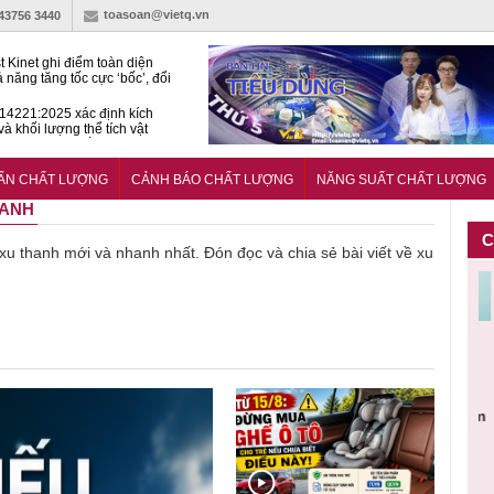
toasoan@vietq.vn
-43756 3440
t Kinet ghi điểm toàn diện
ả năng tăng tốc cực ‘bốc’, đổi
ong 1 phút
4221:2025 xác định kích
và khối lượng thể tích vật
ách nhiệt dạng ống bọc
hiện hành lang pháp lý cho
ính và đo lường trong kỷ
UẨN CHẤT LƯỢNG
CẢNH BÁO CHẤT LƯỢNG
NĂNG SUẤT CHẤT LƯỢNG
n số
HANH
C
ề xu thanh mới và nhanh nhất. Đón đọc và chia sẻ bài viết về xu
Cảnh báo
Thu hồi
Sản phẩm
Lạm dụng
Bột rau
n
sản phẩm
toàn quốc
kém chất
sữa tươi
‘d
ác
nhập ngoại
và tiêu hủy
lượng đã
cho trẻ
p
n
bị thu hồi
nước rửa
bỏ qua
nhỏ: Cảnh
c
 đạt
do mất an
tay dạng
những
báo sai lầm
ti
uẩn
toàn có thể
bọt Layer
bước kiểm
dẫn tới
g
àn
xuất hiện
Clean do
soát nào?
nhiều hệ
h
tại Việt Nam
sản xuất
lụy sức