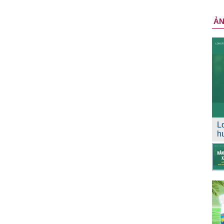
Ả
L
h