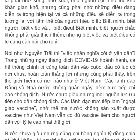
là phải nhớ sông, nhớ suối, nhớ nguồn cội, nhớ lúc khó
khăn gian khổ, nhưng cũng phải nhớ những điều đang
diễn ra trong hiện tại và cả những điều sẽ diễn ra trong
tương lai với tâm thế của người hiểu biết: Biết mình, biết
người, biết việc và… biết điều! Biết mình, biết người chắc
không phải giải thích thêm, nhưng biết việc và biết điều có
lẽ cũng cần nói cho rõ ý.
Nói như Nguyễn Trãi thì "việc nhân nghĩa cốt ở yên dân"!
Trong những ngày tháng dịch COVID-19 hoành hành, cả
hệ thống chính trị cùng toàn dân vào cuộc, dẫu có lúc có
nơi chưa hoàn toàn thắng lợi nhưng cũng phải thấy, trên
thế giới hiếm có nơi nào như ở Việt Nam. Các lãnh đạo
Đảng và Nhà nước không quản ngày, đêm trực tiếp chỉ
đạo chống dịch. Nước chưa giàu nhưng mọi nguồn lực ưu
tiên cho dân chống dịch. Các lãnh đạo trực tiếp làm "ngoại
giao vaccine", nhờ thế mà nước không sản xuất được
vaccine như Việt Nam vẫn có đủ vaccine tiêm cho người
dân với tỷ lệ cao nhất thế giới.
Nước chưa giàu nhưng cũng chi hàng nghìn tỷ đồng chia