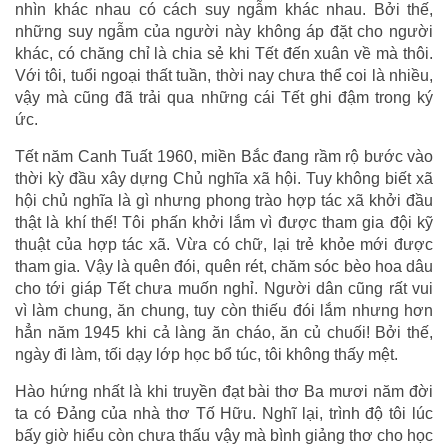
nhìn khác nhau có cách suy ngẫm khác nhau. Bởi thế,
những suy ngẫm của người này không áp đặt cho người
khác, có chăng chỉ là chia sẻ khi Tết đến xuân về mà thôi.
Với tôi, tuổi ngoại thất tuần, thời nay chưa thể coi là nhiều,
vậy mà cũng đã trải qua những cái Tết ghi đậm trong ký
ức.
Tết năm Canh Tuất 1960, miền Bắc đang rầm rộ bước vào
thời kỳ đầu xây dựng Chủ nghĩa xã hội. Tuy không biết xã
hội chủ nghĩa là gì nhưng phong trào hợp tác xã khởi đầu
thật là khí thế! Tôi phấn khởi lắm vì được tham gia đội kỹ
thuật của hợp tác xã. Vừa có chữ, lại trẻ khỏe mới được
tham gia. Vậy là quên đói, quên rét, chăm sóc bèo hoa dâu
cho tới giáp Tết chưa muốn nghỉ. Người dân cũng rất vui
vì làm chung, ăn chung, tuy còn thiếu đói lắm nhưng hơn
hẳn năm 1945 khi cả làng ăn cháo, ăn củ chuối! Bởi thế,
ngày đi làm, tối dạy lớp học bổ túc, tôi không thấy mệt.
Hào hứng nhất là khi truyền đạt bài thơ Ba mươi năm đời
ta có Đảng của nhà thơ Tố Hữu. Nghĩ lại, trình độ tôi lúc
bấy giờ hiểu còn chưa thấu vậy mà bình giảng thơ cho học