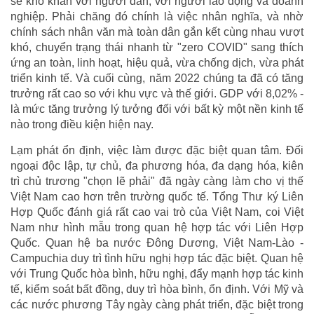
sẻ khó khăn với người dân, với người lao động và doanh
nghiệp. Phải chăng đó chính là việc nhân nghĩa, và nhờ
chính sách nhân văn mà toàn dân gắn kết cùng nhau vượt
khó, chuyển trạng thái nhanh từ "zero COVID" sang thích
ứng an toàn, linh hoạt, hiệu quả, vừa chống dịch, vừa phát
triển kinh tế. Và cuối cùng, năm 2022 chúng ta đã có tăng
trưởng rất cao so với khu vực và thế giới. GDP với 8,02% -
là mức tăng trưởng lý tưởng đối với bất kỳ một nền kinh tế
nào trong điều kiện hiện nay.
Lạm phát ổn định, việc làm được đặc biệt quan tâm. Đối
ngoại độc lập, tự chủ, đa phương hóa, đa dạng hóa, kiên
trì chủ trương "chọn lẽ phải" đã ngày càng làm cho vị thế
Việt Nam cao hơn trên trường quốc tế. Tổng Thư ký Liên
Hợp Quốc đánh giá rất cao vai trò của Việt Nam, coi Việt
Nam như hình mẫu trong quan hệ hợp tác với Liên Hợp
Quốc. Quan hệ ba nước Đông Dương, Việt Nam-Lào -
Campuchia duy trì tình hữu nghị hợp tác đặc biệt. Quan hệ
với Trung Quốc hòa bình, hữu nghị, đẩy mạnh hợp tác kinh
tế, kiểm soát bất đồng, duy trì hòa bình, ổn định. Với Mỹ và
các nước phương Tây ngày càng phát triển, đặc biệt trong