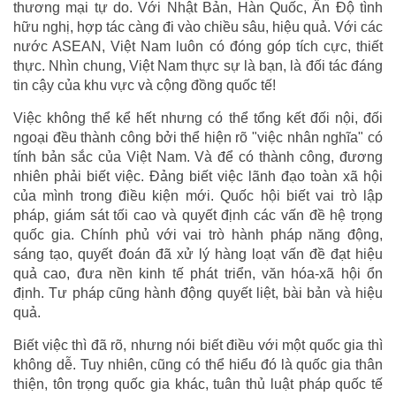
thương mại tự do. Với Nhật Bản, Hàn Quốc, Ấn Độ tình
hữu nghị, hợp tác càng đi vào chiều sâu, hiệu quả. Với các
nước ASEAN, Việt Nam luôn có đóng góp tích cực, thiết
thực. Nhìn chung, Việt Nam thực sự là bạn, là đối tác đáng
tin cậy của khu vực và cộng đồng quốc tế!
Việc không thể kể hết nhưng có thể tổng kết đối nội, đối
ngoại đều thành công bởi thể hiện rõ "việc nhân nghĩa" có
tính bản sắc của Việt Nam. Và để có thành công, đương
nhiên phải biết việc. Đảng biết việc lãnh đạo toàn xã hội
của mình trong điều kiện mới. Quốc hội biết vai trò lập
pháp, giám sát tối cao và quyết định các vấn đề hệ trọng
quốc gia. Chính phủ với vai trò hành pháp năng động,
sáng tạo, quyết đoán đã xử lý hàng loạt vấn đề đạt hiệu
quả cao, đưa nền kinh tế phát triển, văn hóa-xã hội ổn
định. Tư pháp cũng hành động quyết liệt, bài bản và hiệu
quả.
Biết việc thì đã rõ, nhưng nói biết điều với một quốc gia thì
không dễ. Tuy nhiên, cũng có thể hiểu đó là quốc gia thân
thiện, tôn trọng quốc gia khác, tuân thủ luật pháp quốc tế