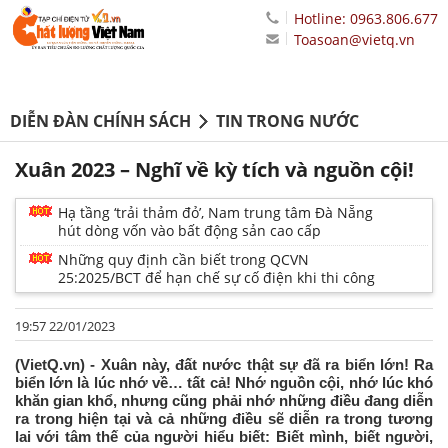
Hotline: 0963.806.677
Toasoan@vietq.vn
DIỄN ĐÀN CHÍNH SÁCH
TIN TRONG NƯỚC
Xuân 2023 – Nghĩ về kỳ tích và nguồn cội!
Hạ tầng ‘trải thảm đỏ’, Nam trung tâm Đà Nẵng
hút dòng vốn vào bất động sản cao cấp
Những quy định cần biết trong QCVN
25:2025/BCT để hạn chế sự cố điện khi thi công
19:57 22/01/2023
(VietQ.vn) - Xuân này, đất nước thật sự đã ra biển lớn! Ra
biển lớn là lúc nhớ về… tất cả! Nhớ nguồn cội, nhớ lúc khó
khăn gian khổ, nhưng cũng phải nhớ những điều đang diễn
ra trong hiện tại và cả những điều sẽ diễn ra trong tương
lai với tâm thế của người hiểu biết: Biết mình, biết người,