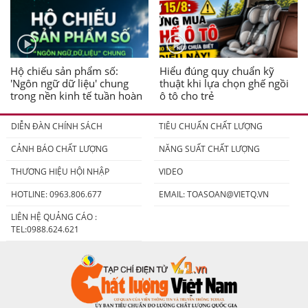
Hộ chiếu sản phẩm số:
Hiểu đúng quy chuẩn kỹ
'Ngôn ngữ dữ liệu' chung
thuật khi lựa chọn ghế ngồi
trong nền kinh tế tuần hoàn
ô tô cho trẻ
DIỄN ĐÀN CHÍNH SÁCH
TIÊU CHUẨN CHẤT LƯỢNG
CẢNH BÁO CHẤT LƯỢNG
NĂNG SUẤT CHẤT LƯỢNG
THƯƠNG HIỆU HỘI NHẬP
VIDEO
HOTLINE: 0963.806.677
EMAIL:
TOASOAN@VIETQ.VN
LIÊN HỆ QUẢNG CÁO :
TEL:0988.624.621