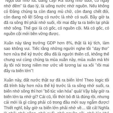
"Ngọt bùi nhớ lúc đắng cay/ Ra sông nhớ suối, có ngày
nhớ đêm" là đạo lý, là uống nước nhớ nguồn. Nếu không
có Đảng chúng ta còn đang mù chữ, còn đang chết đói,
còn đang nô lệ! Sông có nước là nhờ có suối. Bây giờ ta
đã ra sông thì phải nhớ suối, rồi mai đây ta ra biển lại phải
nhớ sông. Thế gọi là có gốc, có nguồn cội. Mà có gốc, có
nguồn cội mới bền vững được.
Xuân này tăng trưởng GDP hơn 8%, thật là kỳ tích, làm
sao không vui. Tiếc rằng những người nghe tôi "dạy thơ"
hơn nửa thế kỷ trước đều đã là người thiên cổ, không thể
chung vui cùng chúng ta mùa xuân này, mùa xuân mà khi
ấy tôi nói trong niềm mơ ước về tương lai xa xôi "rồi mai
đây ra biển lớn"!
Xuân này, đất nước thật sự đã ra biển lớn! Theo logic tôi
đã trình bày hơn nửa thế kỷ trước là ra sông nhớ suối, ra
biển nhớ sông thì hơi "bổ túc văn hóa" quá! Vậy bây giờ ra
biển lớn ta nhớ gì? Cái cũ, lỗi thời bỏ đi là đúng rồi, nhưng
cái mới là gì cũng phải có trong đầu mới suy ngẫm được!
Thiết nghĩ, bây giờ ra biển lớn phải nhớ về… tất cả! Nghĩa