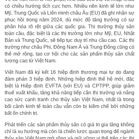
có chiều hướng tích cực hơn. Nhiều nền kinh tế lớn như
Mỹ, Trung Quốc và Liên minh châu Âu (EU) đã ghi nhận sự
phục hồi trong năm 2024, dù mức độ tăng trưởng có sự
phân hóa rõ rệt giữa các quốc gia. Thị trường thủy sản
toàn cầu, đặc biệt là các thị trường lớn như Mỹ, EU, Nhật
Bản và Trung Quốc, sẽ tiếp tục duy trì nhu cầu cao. Các thị
trường như châu Phi, Đông Nam Á và Trung Đông cũng có
thể mở rộng, tạo cơ hội cho các sản phẩm thủy sản chất
lượng cao từ Việt Nam.
Việt Nam đã ký kết 16 hiệp định thương mại tự do đang
đàm phán 3 hiệp định. Những hiệp định thế hệ mới, đặc
biệt là Hiệp định EVFTA (với EU) và CPTPP, giúp giảm
thuế xuất khẩu, tăng khả năng tiếp cận thị trường và nâng
cao sức cạnh tranh cho thủy sản Việt Nam, nhất là trong
bối cảnh kinh tế toàn cầu vẫn còn bị kiềm chế bởi những
bất ổn chính trị.
Phát triển các sản phẩm thủy sản có giá trị gia tăng không
chỉ là xu hướng mà còn là chiến lược quan trọng để ngành
thủy sản Việt Nam mở rộng và giữ vững vị thế trên các thị