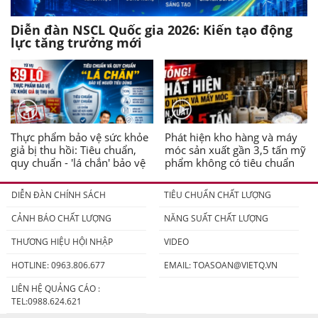
Diễn đàn NSCL Quốc gia 2026: Kiến tạo động
lực tăng trưởng mới
Thực phẩm bảo vệ sức khỏe
Phát hiện kho hàng và máy
giả bị thu hồi: Tiêu chuẩn,
móc sản xuất gần 3,5 tấn mỹ
quy chuẩn - 'lá chắn' bảo vệ
phẩm không có tiêu chuẩn
người tiêu dùng
DIỄN ĐÀN CHÍNH SÁCH
TIÊU CHUẨN CHẤT LƯỢNG
CẢNH BÁO CHẤT LƯỢNG
NĂNG SUẤT CHẤT LƯỢNG
THƯƠNG HIỆU HỘI NHẬP
VIDEO
HOTLINE: 0963.806.677
EMAIL:
TOASOAN@VIETQ.VN
LIÊN HỆ QUẢNG CÁO :
TEL:0988.624.621