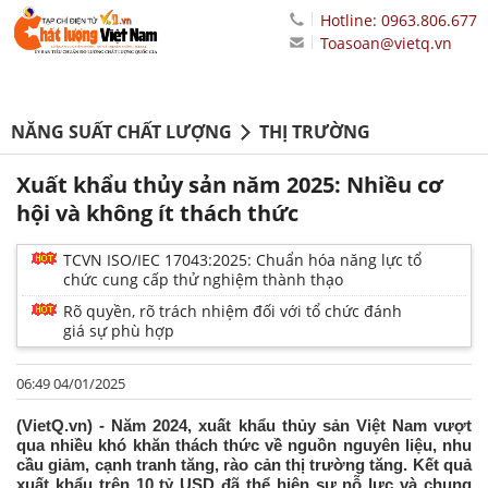
Hotline: 0963.806.677
Toasoan@vietq.vn
NĂNG SUẤT CHẤT LƯỢNG
THỊ TRƯỜNG
Xuất khẩu thủy sản năm 2025: Nhiều cơ
hội và không ít thách thức
TCVN ISO/IEC 17043:2025: Chuẩn hóa năng lực tổ
chức cung cấp thử nghiệm thành thạo
Rõ quyền, rõ trách nhiệm đối với tổ chức đánh
giá sự phù hợp
06:49 04/01/2025
(VietQ.vn) - Năm 2024, xuất khẩu thủy sản Việt Nam vượt
qua nhiều khó khăn thách thức về nguồn nguyên liệu, nhu
cầu giảm, cạnh tranh tăng, rào cản thị trường tăng. Kết quả
xuất khẩu trên 10 tỷ USD đã thể hiện sự nỗ lực và chung