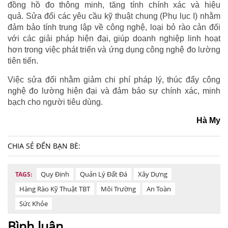
đồng hồ đo thông minh, tăng tính chính xác và hiệu
quả. Sửa đổi các yêu cầu kỹ thuật chung (Phụ lục I) nhằm
đảm bảo tính trung lập về công nghệ, loại bỏ rào cản đối
với các giải pháp hiện đại, giúp doanh nghiệp linh hoạt
hơn trong việc phát triển và ứng dụng công nghệ đo lường
tiên tiến.
Việc sửa đổi nhằm giảm chi phí pháp lý, thúc đẩy công
nghệ đo lường hiện đại và đảm bảo sự chính xác, minh
bạch cho người tiêu dùng.
Hà My
CHIA SẺ ĐẾN BẠN BÈ:
Quy Định
Quản Lý Đất Đá
Xây Dựng
TAGS:
Hàng Rào Kỹ Thuật TBT
Môi Trường
An Toàn
Sức Khỏe
Bình luận