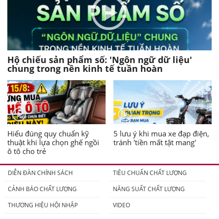
Hộ chiếu sản phẩm số: 'Ngôn ngữ dữ liệu'
chung trong nền kinh tế tuần hoàn
Hiểu đúng quy chuẩn kỹ
5 lưu ý khi mua xe đạp điện,
thuật khi lựa chọn ghế ngồi
tránh 'tiền mất tật mang'
ô tô cho trẻ
DIỄN ĐÀN CHÍNH SÁCH
TIÊU CHUẨN CHẤT LƯỢNG
CẢNH BÁO CHẤT LƯỢNG
NĂNG SUẤT CHẤT LƯỢNG
THƯƠNG HIỆU HỘI NHẬP
VIDEO