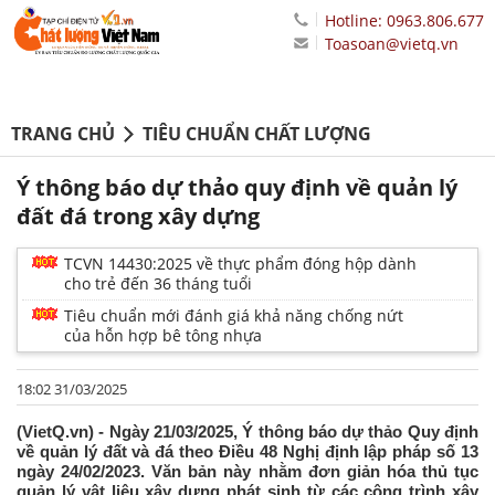
Hotline: 0963.806.677
Toasoan@vietq.vn
TRANG CHỦ
TIÊU CHUẨN CHẤT LƯỢNG
Ý thông báo dự thảo quy định về quản lý
đất đá trong xây dựng
TCVN 14430:2025 về thực phẩm đóng hộp dành
cho trẻ đến 36 tháng tuổi
Tiêu chuẩn mới đánh giá khả năng chống nứt
của hỗn hợp bê tông nhựa
18:02 31/03/2025
(VietQ.vn) - Ngày 21/03/2025, Ý thông báo dự thảo Quy định
về quản lý đất và đá theo Điều 48 Nghị định lập pháp số 13
ngày 24/02/2023. Văn bản này nhằm đơn giản hóa thủ tục
quản lý vật liệu xây dựng phát sinh từ các công trình xây