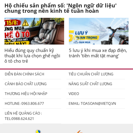
Hộ chiếu sản phẩm số: 'Ngôn ngữ dữ liệu'
chung trong nền kinh tế tuần hoàn
Hiểu đúng quy chuẩn kỹ
5 lưu ý khi mua xe đạp điện,
thuật khi lựa chọn ghế ngồi
tránh 'tiền mất tật mang'
ô tô cho trẻ
DIỄN ĐÀN CHÍNH SÁCH
TIÊU CHUẨN CHẤT LƯỢNG
CẢNH BÁO CHẤT LƯỢNG
NĂNG SUẤT CHẤT LƯỢNG
THƯƠNG HIỆU HỘI NHẬP
VIDEO
HOTLINE: 0963.806.677
EMAIL:
TOASOAN@VIETQ.VN
LIÊN HỆ QUẢNG CÁO :
TEL:0988.624.621