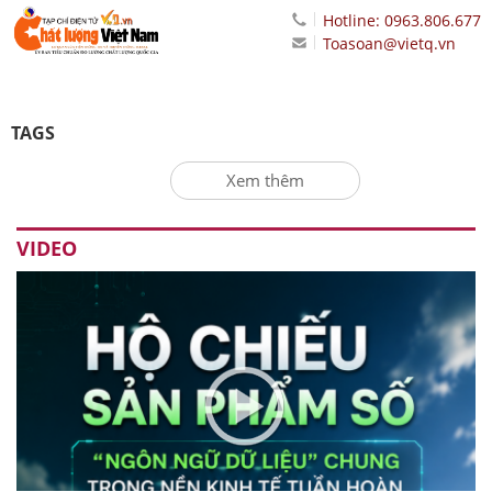
Hotline: 0963.806.677
Toasoan@vietq.vn
TAGS
Xem thêm
VIDEO