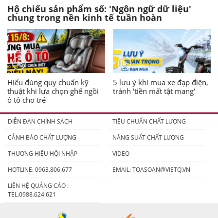
Hộ chiếu sản phẩm số: 'Ngôn ngữ dữ liệu'
chung trong nền kinh tế tuần hoàn
Hiểu đúng quy chuẩn kỹ
5 lưu ý khi mua xe đạp điện,
thuật khi lựa chọn ghế ngồi
tránh 'tiền mất tật mang'
ô tô cho trẻ
DIỄN ĐÀN CHÍNH SÁCH
TIÊU CHUẨN CHẤT LƯỢNG
CẢNH BÁO CHẤT LƯỢNG
NĂNG SUẤT CHẤT LƯỢNG
THƯƠNG HIỆU HỘI NHẬP
VIDEO
HOTLINE: 0963.806.677
EMAIL:
TOASOAN@VIETQ.VN
LIÊN HỆ QUẢNG CÁO :
TEL:0988.624.621