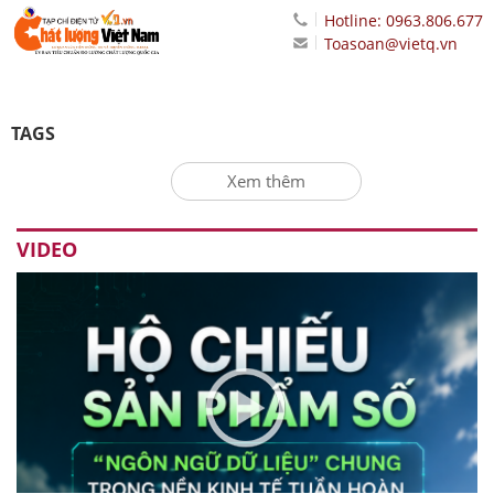
Hotline: 0963.806.677
Toasoan@vietq.vn
TAGS
Xem thêm
VIDEO