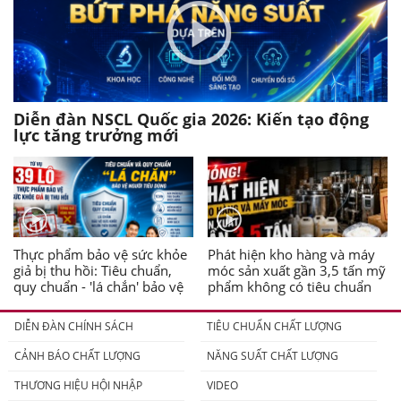
Diễn đàn NSCL Quốc gia 2026: Kiến tạo động
lực tăng trưởng mới
Thực phẩm bảo vệ sức khỏe
Phát hiện kho hàng và máy
giả bị thu hồi: Tiêu chuẩn,
móc sản xuất gần 3,5 tấn mỹ
quy chuẩn - 'lá chắn' bảo vệ
phẩm không có tiêu chuẩn
người tiêu dùng
DIỄN ĐÀN CHÍNH SÁCH
TIÊU CHUẨN CHẤT LƯỢNG
CẢNH BÁO CHẤT LƯỢNG
NĂNG SUẤT CHẤT LƯỢNG
THƯƠNG HIỆU HỘI NHẬP
VIDEO