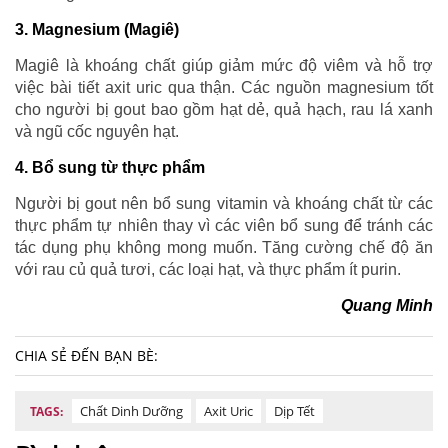
3. Magnesium (Magiê)
Magiê là khoáng chất giúp giảm mức độ viêm và hỗ trợ
việc bài tiết axit uric qua thận. Các nguồn magnesium tốt
cho người bị gout bao gồm hạt dẻ, quả hạch, rau lá xanh
và ngũ cốc nguyên hạt.
4. Bổ sung từ thực phẩm
Người bị gout nên bổ sung vitamin và khoáng chất từ các
thực phẩm tự nhiên thay vì các viên bổ sung để tránh các
tác dụng phụ không mong muốn. Tăng cường chế độ ăn
với rau củ quả tươi, các loại hạt, và thực phẩm ít purin.
Quang Minh
CHIA SẺ ĐẾN BẠN BÈ:
Chất Dinh Dưỡng
Axit Uric
Dịp Tết
TAGS: