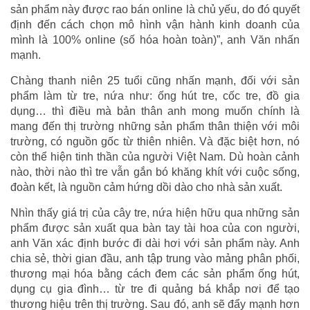
sản phẩm này được rao bán online là chủ yếu, do đó quyết
định đến cách chọn mô hình vận hành kinh doanh của
mình là 100% online (số hóa hoàn toàn)”, anh Văn nhấn
mạnh.
Chàng thanh niên 25 tuổi cũng nhấn mạnh, đối với sản
phẩm làm từ tre, nứa như: ống hút tre, cốc tre, đồ gia
dụng… thì điều mà bản thân anh mong muốn chính là
mang đến thị trường những sản phẩm thân thiện với môi
trường, có nguồn gốc từ thiên nhiên. Và đặc biệt hơn, nó
còn thể hiện tinh thần của người Việt Nam. Dù hoàn cảnh
nào, thời nào thì tre vẫn gắn bó khăng khít với cuộc sống,
đoàn kết, là nguồn cảm hứng dồi dào cho nhà sản xuất.
Nhìn thấy giá trị của cây tre, nứa hiện hữu qua những sản
phẩm được sản xuất qua bàn tay tài hoa của con người,
anh Văn xác định bước đi dài hơi với sản phẩm này. Anh
chia sẻ, thời gian đầu, anh tập trung vào mảng phân phối,
thương mại hóa bằng cách đem các sản phẩm ống hút,
dụng cụ gia đình… từ tre đi quảng bá khắp nơi để tạo
thương hiệu trên thị trường. Sau đó, anh sẽ đẩy mạnh hơn