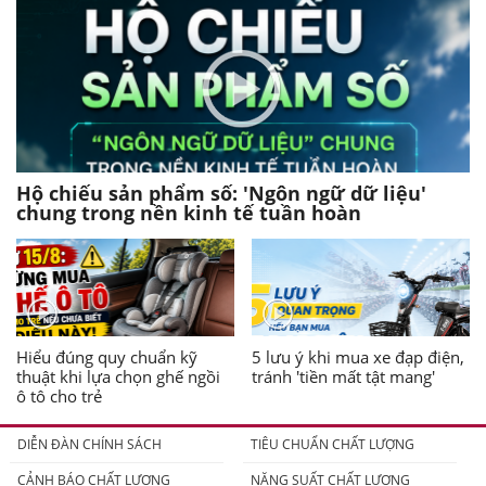
Hộ chiếu sản phẩm số: 'Ngôn ngữ dữ liệu'
chung trong nền kinh tế tuần hoàn
Hiểu đúng quy chuẩn kỹ
5 lưu ý khi mua xe đạp điện,
thuật khi lựa chọn ghế ngồi
tránh 'tiền mất tật mang'
ô tô cho trẻ
DIỄN ĐÀN CHÍNH SÁCH
TIÊU CHUẨN CHẤT LƯỢNG
CẢNH BÁO CHẤT LƯỢNG
NĂNG SUẤT CHẤT LƯỢNG