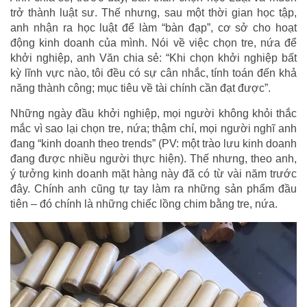
trở thành luật sư. Thế nhưng, sau một thời gian học tập,
anh nhận ra học luật để làm “bàn đạp”, cơ sở cho hoạt
động kinh doanh của mình. Nói về việc chọn tre, nứa để
khởi nghiệp, anh Văn chia sẻ: “Khi chọn khởi nghiệp bất
kỳ lĩnh vực nào, tôi đều có sự cân nhắc, tính toán đến khả
năng thành công; mục tiêu về tài chính cần đạt được”.
Những ngày đầu khởi nghiệp, mọi người không khỏi thắc
mắc vì sao lại chọn tre, nứa; thậm chí, mọi người nghĩ anh
đang “kinh doanh theo trends” (PV: một trào lưu kinh doanh
đang được nhiều người thực hiện). Thế nhưng, theo anh,
ý tưởng kinh doanh mặt hàng này đã có từ vài năm trước
đây. Chính anh cũng tự tay làm ra những sản phẩm đầu
tiên – đó chính là những chiếc lồng chim bằng tre, nứa.