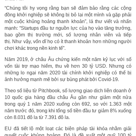
“Chúng tôi hy vọng rằng bạn sẽ đảm bảo rằng các cộng
đồng khởi nghiệp sẽ không bị bỏ lại một mình và gặp phải
một cuộc khủng hoảng thanh khoản”, lá thư viết và nhấn
mạnh: “Startups đầu tư nguồn lực của họ vào tăng trưởng,
bao gồm thị trường mới, số lượng nhân viên và tiếp
thị. Như vậy, vốn dĩ họ có ít thanh khoản hơn những người
chơi khác trong nền kinh tế”.
Năm 2019, ở châu Âu chứng kiến một năm kỷ lục với số
vốn tài trợ mạo hiểm, thu về hơn 30 tỷ USD. Nhưng có
những lo ngại năm 2020 tài chính khởi nghiệp có thể bị
ảnh hưởng mạnh mẽ bởi sự bùng phát bởi Covid-19.
Theo số liệu từ Pitchbook, số lượng giao dịch liên doanh ở
10 quốc gia hàng đầu châu Âu gần như giảm một nửa
trong quý 1 năm 2020 xuống còn 692, so với 1.363 một
năm trước đó, trong khi tổng số tiền đầu tư giảm 8% xuống
còn 8.031 đô la từ 7.391 đô la.
EU đã tiết lộ một loạt các biện pháp tài khóa nhằm giải
quyết cuộc khủng hoảng. Đó là đề xuất một quỹ 100 tỷ