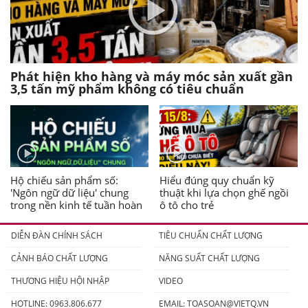
Phát hiện kho hàng và máy móc sản xuất gần
3,5 tấn mỹ phẩm không có tiêu chuẩn
Hộ chiếu sản phẩm số:
Hiểu đúng quy chuẩn kỹ
'Ngôn ngữ dữ liệu' chung
thuật khi lựa chọn ghế ngồi
trong nền kinh tế tuần hoàn
ô tô cho trẻ
DIỄN ĐÀN CHÍNH SÁCH
TIÊU CHUẨN CHẤT LƯỢNG
CẢNH BÁO CHẤT LƯỢNG
NĂNG SUẤT CHẤT LƯỢNG
THƯƠNG HIỆU HỘI NHẬP
VIDEO
HOTLINE: 0963.806.677
EMAIL:
TOASOAN@VIETQ.VN