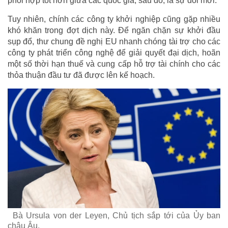
phối hợp tốt hơn giữa các quốc gia, sau đó, là sự đổi mới.
Tuy nhiên, chính các công ty khởi nghiệp cũng gặp nhiều
khó khăn trong đợt dịch này. Để ngăn chặn sự khởi đầu
sụp đổ, thư chung đề nghị EU nhanh chóng tài trợ cho các
công ty phát triển công nghệ để giải quyết đại dịch, hoãn
một số thời hạn thuế và cung cấp hỗ trợ tài chính cho các
thỏa thuận đầu tư đã được lên kế hoạch.
Bà Ursula von der Leyen, Chủ tịch sắp tới của Ủy ban
châu Âu.