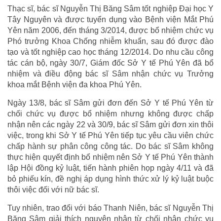
Thạc sĩ, bác sĩ Nguyễn Thị Băng Sâm tốt nghiệp Đại học Y
Tây Nguyên và được tuyển dụng vào Bệnh viện Mắt Phú
Yên năm 2006, đến tháng 3/2014, được bổ nhiệm chức vụ
Phó trưởng Khoa Chống nhiễm khuẩn, sau đó được đào
tạo và tốt nghiệp cao học tháng 12/2014. Do nhu cầu công
tác cán bộ, ngày 30/7, Giám đốc Sở Y tế Phú Yên đã bổ
nhiệm và điều động bác sĩ Sâm nhận chức vụ Trưởng
khoa mắt Bệnh viện đa khoa Phú Yên.
Ngày 13/8, bác sĩ Sâm gửi đơn đến Sở Y tế Phú Yên từ
chối chức vụ được bổ nhiệm nhưng không được chấp
nhận nên các ngày 22 và 30/9, bác sĩ Sâm gửi đơn xin thôi
việc, trong khi Sở Y tế Phú Yên tiếp tục yêu cầu viên chức
chấp hành sự phân công công tác. Do bác sĩ Sâm không
thực hiện quyết định bổ nhiệm nên Sở Y tế Phú Yên thành
lập Hội đồng kỷ luật, tiến hành phiên họp ngày 4/11 và đã
bỏ phiếu kín, đề nghị áp dụng hình thức xử lý kỷ luật buộc
thôi việc đối với nữ bác sĩ.
Tuy nhiên, trao đổi với báo Thanh Niên, bác sĩ Nguyễn Thị
Băng Sâm giải thích nguyên nhân từ chối nhận chức vụ