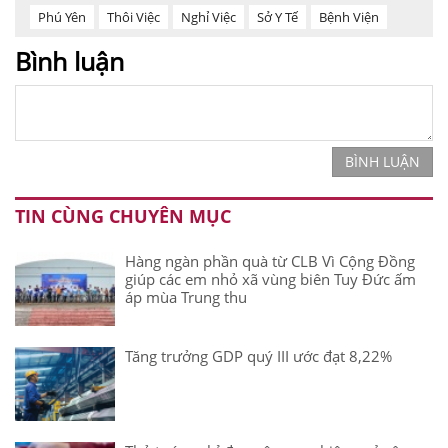
Phú Yên
Thôi Việc
Nghỉ Việc
Sở Y Tế
Bệnh Viện
Bình luận
BÌNH LUẬN
TIN CÙNG CHUYÊN MỤC
Hàng ngàn phần quà từ CLB Vì Cộng Đồng
giúp các em nhỏ xã vùng biên Tuy Đức ấm
áp mùa Trung thu
Tăng trưởng GDP quý III ước đạt 8,22%