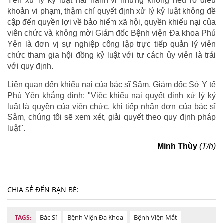
Yên xử lý kỷ luật hai hành vi nhưng không nêu rõ điều
khoản vi phạm, thậm chí quyết định xử lý kỷ luật không đề
cập đến quyền lợi về bảo hiểm xã hội, quyền khiếu nại của
viên chức và không mời Giám đốc Bệnh viện Đa khoa Phú
Yên là đơn vị sự nghiệp công lập trực tiếp quản lý viên
chức tham gia hội đồng kỷ luật với tư cách ủy viên là trái
với quy định.
Liên quan đến khiếu nại của bác sĩ Sâm, Giám đốc Sở Y tế
Phú Yên khẳng định: "Việc khiếu nại quyết định xử lý kỷ
luật là quyền của viên chức, khi tiếp nhận đơn của bác sĩ
Sâm, chúng tôi sẽ xem xét, giải quyết theo quy định pháp
luật".
Minh Thùy
(T/h)
CHIA SẺ ĐẾN BẠN BÈ:
Bác Sĩ
Bệnh Viện Đa Khoa
Bệnh Viện Mắt
TAGS: