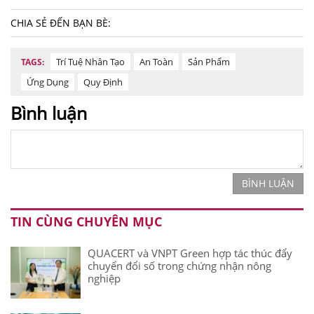
CHIA SẺ ĐẾN BẠN BÈ:
Trí Tuệ Nhân Tạo
An Toàn
Sản Phẩm
TAGS:
Ứng Dụng
Quy Định
Bình luận
BÌNH LUẬN
TIN CÙNG CHUYÊN MỤC
QUACERT và VNPT Green hợp tác thúc đẩy
chuyển đổi số trong chứng nhận nông
nghiệp