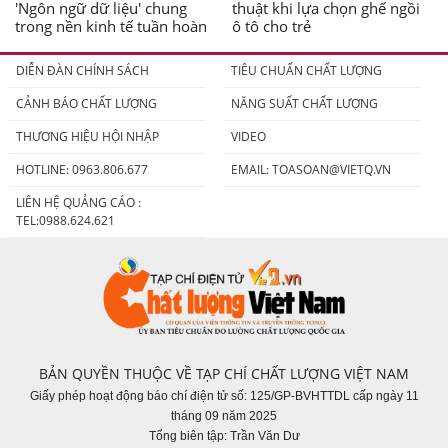
'Ngôn ngữ dữ liệu' chung
thuật khi lựa chọn ghế ngồi
trong nền kinh tế tuần hoàn
ô tô cho trẻ
DIỄN ĐÀN CHÍNH SÁCH
TIÊU CHUẨN CHẤT LƯỢNG
CẢNH BÁO CHẤT LƯỢNG
NĂNG SUẤT CHẤT LƯỢNG
THƯƠNG HIỆU HỘI NHẬP
VIDEO
HOTLINE: 0963.806.677
EMAIL:
TOASOAN@VIETQ.VN
LIÊN HỆ QUẢNG CÁO :
TEL:0988.624.621
BẢN QUYỀN THUỘC VỀ TẠP CHÍ CHẤT LƯỢNG VIỆT NAM
Giấy phép hoạt động báo chí điện tử số: 125/GP-BVHTTDL cấp ngày 11
tháng 09 năm 2025
Tổng biên tập: Trần Văn Dư