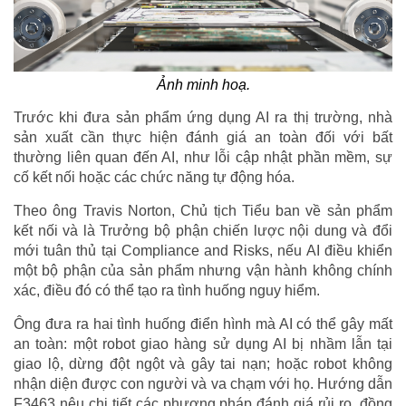
Ảnh minh hoạ.
Trước khi đưa sản phẩm ứng dụng AI ra thị trường, nhà
sản xuất cần thực hiện đánh giá an toàn đối với bất
thường liên quan đến AI, như lỗi cập nhật phần mềm, sự
cố kết nối hoặc các chức năng tự động hóa.
Theo ông Travis Norton, Chủ tịch Tiểu ban về sản phẩm
kết nối và là Trưởng bộ phận chiến lược nội dung và đổi
mới tuân thủ tại Compliance and Risks, nếu AI điều khiển
một bộ phận của sản phẩm nhưng vận hành không chính
xác, điều đó có thể tạo ra tình huống nguy hiểm.
Ông đưa ra hai tình huống điển hình mà AI có thể gây mất
an toàn: một robot giao hàng sử dụng AI bị nhầm lẫn tại
giao lộ, dừng đột ngột và gây tai nạn; hoặc robot không
nhận diện được con người và va chạm với họ. Hướng dẫn
F3463 nêu chi tiết các phương pháp đánh giá rủi ro, đồng