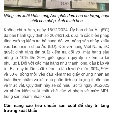
Nông sản xuất khẩu sang Anh phải đảm bảo dư lượng hoạt
chất cho phép. Ảnh minh họa
Không chỉ ở Anh, ngày 18/12/2024, Ủy ban châu Âu (EC)
đã ban hành Quy định số 2024/3153, đưa ra các biện pháp
tăng cường kiểm tra bổ sung đối với nông sản nhập khẩu
vào Liên minh châu Âu (EU). Đối với hàng Việt Nam, EC
quyết định tăng tần suất kiểm tra đối với mặt hàng sầu
riêng từ 10% lên 20%, giữ nguyên quy định kiểm tra tại
phụ lục I. Đối với các mặt hàng như thanh long, đậu bắp và
ớt, EU duy trì tần suất kiểm tra lần lượt ở mức 30%, 50%
và 50%, đồng thời yêu cầu kèm theo giấy chứng nhận an
toàn thực phẩm và kết quả phân tích dư lượng thuốc bảo
vệ thực vật. Quy định này sẽ có hiệu lực từ ngày 8/1/2025
và nhằm kiểm soát chặt chẽ các vi phạm về mức MRL
trong sản phẩm nhập khẩu.
Cần nâng cao tiêu chuẩn sản xuất để duy trì tăng
trưởng xuất khẩu