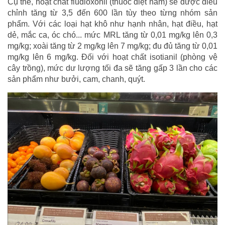
Cụ thể, hoạt chất fludioxonil (thuốc diệt nấm) sẽ được điều
chỉnh tăng từ 3,5 đến 600 lần tùy theo từng nhóm sản
phẩm. Với các loại hạt khô như hạnh nhân, hạt điều, hạt
dẻ, mắc ca, óc chó... mức MRL tăng từ 0,01 mg/kg lên 0,3
mg/kg; xoài tăng từ 2 mg/kg lên 7 mg/kg; đu đủ tăng từ 0,01
mg/kg lên 6 mg/kg. Đối với hoạt chất isotianil (phòng vệ
cây trồng), mức dư lượng tối đa sẽ tăng gấp 3 lần cho các
sản phẩm như bưởi, cam, chanh, quýt.