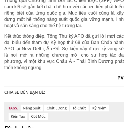
Thông qua Chương trình Đối tác Chiến lược (SPP), APO
cam kết sẽ gắn kết chặt chẽ hơn với các ưu tiên phát triển
riêng biệt của từng quốc gia. Mục tiêu cuối cùng là xây
dựng một hệ thống năng suất quốc gia vững mạnh, linh
hoạt và sẵn sàng cho thế hệ tương lai.
Kết thúc thông điệp, Tổng Thư ký APO đã gửi lời mời các
đại biểu đến tham dự Kỳ họp thứ 68 của Ban Chấp hành
APO tại New Delhi, Ấn Độ. Sự kiện này được kỳ vọng sẽ
là nơi mở ra những chương mới cho sự hợp tác đa
phương, vì một khu vực Châu Á - Thái Bình Dương phát
triển không ngừng.
PV
CHIA SẺ ĐẾN BẠN BÈ:
Năng Suất
Chất Lượng
Tổ Chức
Kỷ Niệm
TAGS:
Kiến Tạo
Cột Mốc