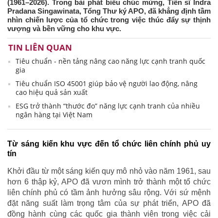
(1961–2026). Trong bài phát biểu chúc mừng, Tiến sĩ Indra
Pradana Singawinata, Tổng Thư ký APO, đã khẳng định tầm
nhìn chiến lược của tổ chức trong việc thúc đẩy sự thịnh
vượng và bền vững cho khu vực.
TIN LIÊN QUAN
Tiêu chuẩn - nền tảng nâng cao năng lực cạnh tranh quốc
gia
Tiêu chuẩn ISO 45001 giúp bảo vệ người lao động, nâng
cao hiệu quả sản xuất
ESG trở thành “thước đo” năng lực cạnh tranh của nhiều
ngân hàng tại Việt Nam
Từ sáng kiến khu vực đến tổ chức liên chính phủ uy
tín
Khởi đầu từ một sáng kiến quy mô nhỏ vào năm 1961, sau
hơn 6 thập kỷ, APO đã vươn mình trở thành một tổ chức
liên chính phủ có tầm ảnh hưởng sâu rộng. Với sứ mệnh
đặt năng suất làm trọng tâm của sự phát triển, APO đã
đồng hành cùng các quốc gia thành viên trong việc cải