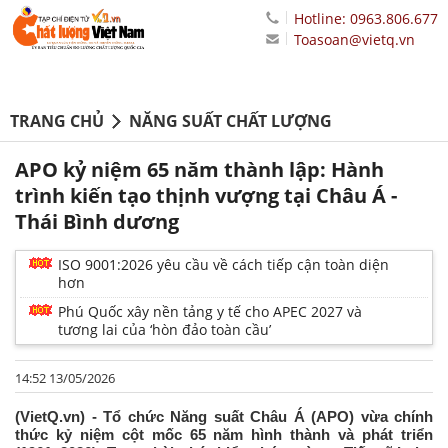
Hotline: 0963.806.677
Toasoan@vietq.vn
TRANG CHỦ
NĂNG SUẤT CHẤT LƯỢNG
APO kỷ niệm 65 năm thành lập: Hành
trình kiến tạo thịnh vượng tại Châu Á -
Thái Bình dương
ISO 9001:2026 yêu cầu về cách tiếp cận toàn diện
hơn
Phú Quốc xây nền tảng y tế cho APEC 2027 và
tương lai của ‘hòn đảo toàn cầu’
14:52 13/05/2026
(VietQ.vn) - Tổ chức Năng suất Châu Á (APO) vừa chính
thức kỷ niệm cột mốc 65 năm hình thành và phát triển