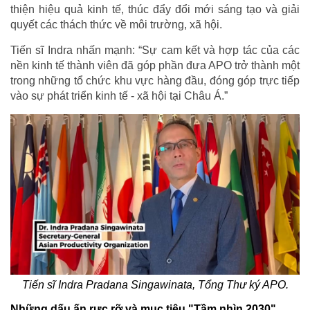
thiện hiệu quả kinh tế, thúc đẩy đổi mới sáng tạo và giải
quyết các thách thức về môi trường, xã hội.
Tiến sĩ Indra nhấn mạnh: “Sự cam kết và hợp tác của các
nền kinh tế thành viên đã góp phần đưa APO trở thành một
trong những tổ chức khu vực hàng đầu, đóng góp trực tiếp
vào sự phát triển kinh tế - xã hội tại Châu Á.”
Tiến sĩ Indra Pradana Singawinata, Tổng Thư ký APO.
Những dấu ấn rực rỡ và mục tiêu "Tầm nhìn 2030"