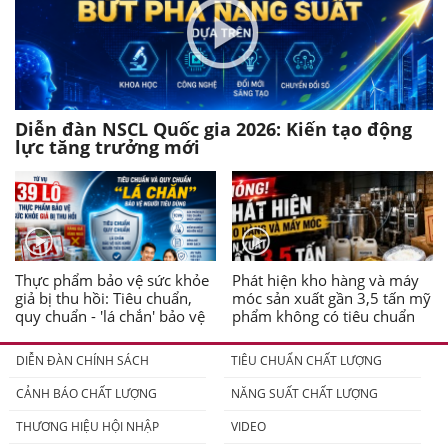
Diễn đàn NSCL Quốc gia 2026: Kiến tạo động
lực tăng trưởng mới
Thực phẩm bảo vệ sức khỏe
Phát hiện kho hàng và máy
giả bị thu hồi: Tiêu chuẩn,
móc sản xuất gần 3,5 tấn mỹ
quy chuẩn - 'lá chắn' bảo vệ
phẩm không có tiêu chuẩn
người tiêu dùng
DIỄN ĐÀN CHÍNH SÁCH
TIÊU CHUẨN CHẤT LƯỢNG
CẢNH BÁO CHẤT LƯỢNG
NĂNG SUẤT CHẤT LƯỢNG
THƯƠNG HIỆU HỘI NHẬP
VIDEO