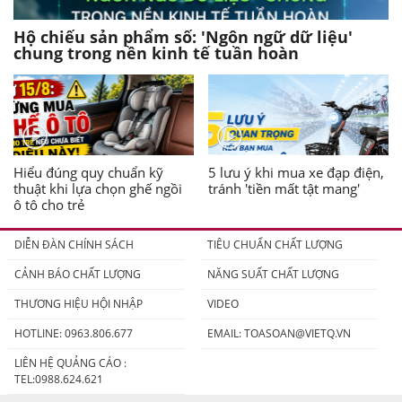
Hộ chiếu sản phẩm số: 'Ngôn ngữ dữ liệu'
chung trong nền kinh tế tuần hoàn
Hiểu đúng quy chuẩn kỹ
5 lưu ý khi mua xe đạp điện,
thuật khi lựa chọn ghế ngồi
tránh 'tiền mất tật mang'
ô tô cho trẻ
DIỄN ĐÀN CHÍNH SÁCH
TIÊU CHUẨN CHẤT LƯỢNG
CẢNH BÁO CHẤT LƯỢNG
NĂNG SUẤT CHẤT LƯỢNG
THƯƠNG HIỆU HỘI NHẬP
VIDEO
HOTLINE: 0963.806.677
EMAIL:
TOASOAN@VIETQ.VN
LIÊN HỆ QUẢNG CÁO :
TEL:0988.624.621