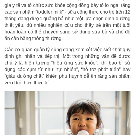
gia y tế và tổ chức sức khỏe cộng đồng bày tỏ lo ngại rằng
các sản phẩm “toddler milk” - sữa công thức cho trẻ trên 12
tháng đang được quảng bá như một lựa chọn dinh dưỡng
thiết yếu, dù nhiều nghiên cứu cho thấy trẻ trên một tuổi
hoàn toàn có thể chuyển sang sử dụng sữa bò và chế độ
ăn cân bằng thông thường.
Các cơ quan quản lý cũng đang xem xét việc siết chặt quy
định ghi nhãn và tiếp thị. Một trong những vấn đề được
chú ý là hiện tượng “hiệu ứng sức khỏe”, khi bao bì sử
dụng các cụm từ như “tự nhiên”, “hỗ trợ phát triển” hay
“giàu dưỡng chất” khiến phụ huynh dễ tin rằng sản phẩm
vượt trội hơn thực tế.