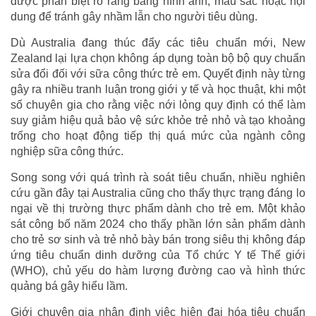
được phân biệt rõ ràng bằng hình ảnh, màu sắc hoặc nội
dung để tránh gây nhầm lẫn cho người tiêu dùng.
Dù Australia đang thúc đẩy các tiêu chuẩn mới, New
Zealand lại lựa chọn không áp dụng toàn bộ bộ quy chuẩn
sửa đổi đối với sữa công thức trẻ em. Quyết định này từng
gây ra nhiều tranh luận trong giới y tế và học thuật, khi một
số chuyên gia cho rằng việc nới lỏng quy định có thể làm
suy giảm hiệu quả bảo vệ sức khỏe trẻ nhỏ và tạo khoảng
trống cho hoạt động tiếp thị quá mức của ngành công
nghiệp sữa công thức.
Song song với quá trình rà soát tiêu chuẩn, nhiều nghiên
cứu gần đây tại Australia cũng cho thấy thực trạng đáng lo
ngại về thị trường thực phẩm dành cho trẻ em. Một khảo
sát công bố năm 2024 cho thấy phần lớn sản phẩm dành
cho trẻ sơ sinh và trẻ nhỏ bày bán trong siêu thị không đáp
ứng tiêu chuẩn dinh dưỡng của Tổ chức Y tế Thế giới
(WHO), chủ yếu do hàm lượng đường cao và hình thức
quảng bá gây hiểu lầm.
Giới chuyên gia nhận định việc hiện đại hóa tiêu chuẩn