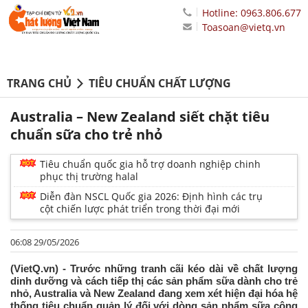
Hotline: 0963.806.677
Toasoan@vietq.vn
TRANG CHỦ
TIÊU CHUẨN CHẤT LƯỢNG
Australia – New Zealand siết chặt tiêu
chuẩn sữa cho trẻ nhỏ
Tiêu chuẩn quốc gia hỗ trợ doanh nghiệp chinh
phục thị trường halal
Diễn đàn NSCL Quốc gia 2026: Định hình các trụ
cột chiến lược phát triển trong thời đại mới
06:08 29/05/2026
(VietQ.vn) - Trước những tranh cãi kéo dài về chất lượng
dinh dưỡng và cách tiếp thị các sản phẩm sữa dành cho trẻ
nhỏ, Australia và New Zealand đang xem xét hiện đại hóa hệ
thống tiêu chuẩn quản lý đối với dòng sản phẩm sữa công