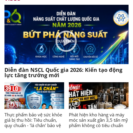
Diễn đàn NSCL Quốc gia 2026: Kiến tạo động
lực tăng trưởng mới
Thực phẩm bảo vệ sức khỏe
Phát hiện kho hàng và máy
giả bị thu hồi: Tiêu chuẩn,
móc sản xuất gần 3,5 tấn mỹ
quy chuẩn - 'lá chắn' bảo vệ
phẩm không có tiêu chuẩn
người tiêu dùng