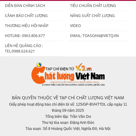
DIỄN ĐÀN CHÍNH SÁCH
TIÊU CHUẨN CHẤT LƯỢNG
CẢNH BÁO CHẤT LƯỢNG
NĂNG SUẤT CHẤT LƯỢNG
THƯƠNG HIỆU HỘI NHẬP
VIDEO
HOTLINE: 0963.806.677
EMAIL:
TOASOAN@VIETQ.VN
LIÊN HỆ QUẢNG CÁO :
TEL:0988.624.621
BẢN QUYỀN THUỘC VỀ TẠP CHÍ CHẤT LƯỢNG VIỆT NAM
Giấy phép hoạt động báo chí điện tử số: 125/GP-BVHTTDL cấp ngày 11
tháng 09 năm 2025
Tổng biên tập: Trần Văn Dư
Thư ký tòa soạn: Đặng Anh Đức
Tòa soạn: Số 8 Hoàng Quốc Việt, Nghĩa Đô, Hà Nội