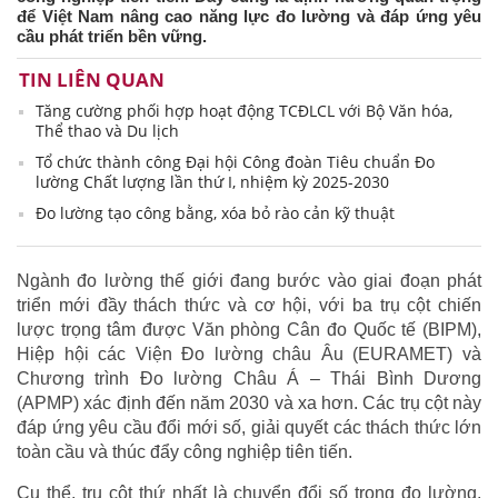
để Việt Nam nâng cao năng lực đo lường và đáp ứng yêu
cầu phát triển bền vững.
TIN LIÊN QUAN
Tăng cường phối hợp hoạt động TCĐLCL với Bộ Văn hóa,
Thể thao và Du lịch
Tổ chức thành công Đại hội Công đoàn Tiêu chuẩn Đo
lường Chất lượng lần thứ I, nhiệm kỳ 2025-2030
Đo lường tạo công bằng, xóa bỏ rào cản kỹ thuật
Ngành đo lường thế giới đang bước vào giai đoạn phát
triển mới đầy thách thức và cơ hội, với ba trụ cột chiến
lược trọng tâm được Văn phòng Cân đo Quốc tế (BIPM),
Hiệp hội các Viện Đo lường châu Âu (EURAMET) và
Chương trình Đo lường Châu Á – Thái Bình Dương
(APMP) xác định đến năm 2030 và xa hơn. Các trụ cột này
đáp ứng yêu cầu đổi mới số, giải quyết các thách thức lớn
toàn cầu và thúc đẩy công nghiệp tiên tiến.
Cụ thể, trụ cột thứ nhất là chuyển đổi số trong đo lường,