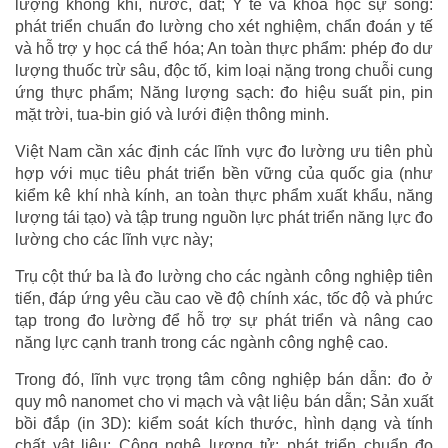
lượng không khí, nước, đất; Y tế và khoa học sự sống:
phát triển chuẩn đo lường cho xét nghiệm, chẩn đoán y tế
và hỗ trợ y học cá thể hóa; An toàn thực phẩm: phép đo dư
lượng thuốc trừ sâu, độc tố, kim loại nặng trong chuỗi cung
ứng thực phẩm; Năng lượng sạch: đo hiệu suất pin, pin
mặt trời, tua-bin gió và lưới điện thông minh.
Việt Nam cần xác định các lĩnh vực đo lường ưu tiên phù
hợp với mục tiêu phát triển bền vững của quốc gia (như
kiểm kê khí nhà kính, an toàn thực phẩm xuất khẩu, năng
lượng tái tạo) và tập trung nguồn lực phát triển năng lực đo
lường cho các lĩnh vực này;
Trụ cột thứ ba là đo lường cho các ngành công nghiệp tiên
tiến, đáp ứng yêu cầu cao về độ chính xác, tốc độ và phức
tạp trong đo lường để hỗ trợ sự phát triển và nâng cao
năng lực cạnh tranh trong các ngành công nghệ cao.
Trong đó, lĩnh vực trọng tâm công nghiệp bán dẫn: đo ở
quy mô nanomet cho vi mạch và vật liệu bán dẫn; Sản xuất
bồi đắp (in 3D): kiểm soát kích thước, hình dạng và tính
chất vật liệu; Công nghệ lượng tử: phát triển chuẩn đo