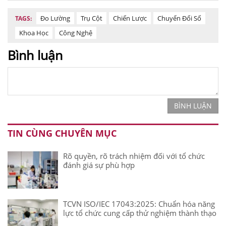
Đo Lường
Trụ Cột
Chiến Lược
Chuyển Đổi Số
TAGS:
Khoa Học
Công Nghệ
Bình luận
BÌNH LUẬN
TIN CÙNG CHUYÊN MỤC
Rõ quyền, rõ trách nhiệm đối với tổ chức
đánh giá sự phù hợp
TCVN ISO/IEC 17043:2025: Chuẩn hóa năng
lực tổ chức cung cấp thử nghiệm thành thạo