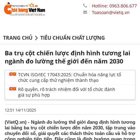
Hotline: 0963.806.677
Toasoan@vietq.vn
TRANG CHỦ
TIÊU CHUẨN CHẤT LƯỢNG
Ba trụ cột chiến lược định hình tương lai
ngành đo lường thế giới đến năm 2030
TCVN ISO/IEC 17043:2025: Chuẩn hóa năng lực tổ
chức cung cấp thử nghiệm thành thạo
Rõ quyền, rõ trách nhiệm đối với tổ chức đánh
giá sự phù hợp
12:51 14/11/2025
(VietQ.vn) - Ngành đo lường thế giới đang định hình tương
lai bằng ba trụ cột chiến lược đến năm 2030, tập trung vào
chuyển đổi số, giải quyết các thách thức toàn cầu và hỗ trợ
công nghiệp tiên tiến. Đây cũng là định hướng quan trọng