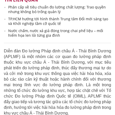
Phân cấp về tiêu chuẩn đo lường chất lượng: Trao quyền
nhưng không bỏ trống quản lý
TP.HCM hướng tới hình thành Trung tâm Đổi mới sáng tạo
và Khởi nghiệp tầm cỡ quốc tế
Nước chấm, nước xả giả đóng trong chai phế liệu – mối
hiểm họa len lỏi từng gia đình
Diễn đàn Đo lường Pháp định châu Á - Thái Bình Dương
(APLMF) là một nhóm các cơ quan đo lường pháp định
thuộc khu vực châu Á - Thái Bình Dương, với mục tiêu
phát triển đo lường pháp định, thúc đẩy thương mại tự do
và cởi mở trong khu vực thông qua việc hài hòa hóa, xóa
bỏ các rào cản kỹ thuật hoặc hành chính đối với thương
mại trong lĩnh vực đo lường pháp định. Là một trong
những tổ chức đo lường khu vực, hợp tác chặt chẽ với Tổ
chức Đo lường Pháp định Quốc tế (OIML), APLMF thúc
đẩy giao tiếp và tương tác giữa các tổ chức đo lường pháp
định, hướng tới việc hài hòa hóa đo lường pháp định trong
khu vực châu Á - Thái Bình Dương.