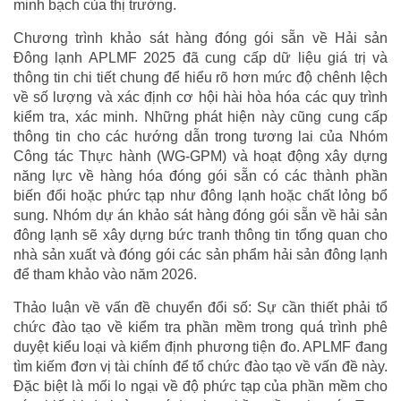
minh bạch của thị trường.
Chương trình khảo sát hàng đóng gói sẵn về Hải sản
Đông lạnh APLMF 2025 đã cung cấp dữ liệu giá trị và
thông tin chi tiết chung để hiểu rõ hơn mức độ chênh lệch
về số lượng và xác định cơ hội hài hòa hóa các quy trình
kiểm tra, xác minh. Những phát hiện này cũng cung cấp
thông tin cho các hướng dẫn trong tương lai của Nhóm
Công tác Thực hành (WG-GPM) và hoạt động xây dựng
năng lực về hàng hóa đóng gói sẵn có các thành phần
biến đổi hoặc phức tạp như đông lạnh hoặc chất lỏng bổ
sung. Nhóm dự án khảo sát hàng đóng gói sẵn về hải sản
đông lạnh sẽ xây dựng bức tranh thông tin tổng quan cho
nhà sản xuất và đóng gói các sản phẩm hải sản đông lạnh
để tham khảo vào năm 2026.
Thảo luận về vấn đề chuyển đổi số: Sự cần thiết phải tổ
chức đào tạo về kiểm tra phần mềm trong quá trình phê
duyệt kiểu loại và kiểm định phương tiện đo. APLMF đang
tìm kiếm đơn vị tài chính để tổ chức đào tạo về vấn đề này.
Đặc biệt là mối lo ngại về độ phức tạp của phần mềm cho