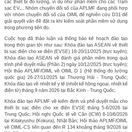
các thiết bị đo lường, ví dụ như phần mềm cho các Trạm
sạc EV,... Nhóm chuyển đổi số của APLMF đang phối hợp
với nhóm chuyển đổi số của OIML để nghiên cứu D31 để
giải quyết vấn đề đặt ra khi kiểm soát phần mềm sử dụng
trong phương tiện đo.
Cuộc họp đã thảo luận và thông báo kế hoạch đào tạo
trong thời gian tới như sau: Khóa đào tạo ASEAN về thiết
bị sạc điện cho xe điện (EVSE) 18-20/11/2025 (trực tuyến);
Khóa đào tạo ASEAN về đánh giá phần mềm trong quá
trình phê duyệt mẫu (Phần 2) ngày 10/12/2025 (trực tuyến);
Hội thảo APLMF/OIML về OIML D 1 (Hệ thống đo lường
quốc gia) 26-27/11/2025 tại Thượng Hải - Trung Quốc;
Khóa đào tạo về nhiệt kế y tế (nhiệt kế hồng ngoại, nhiệt kế
điện tử) tháng 9 năm 2026 tại Bắc Kinh - Trung Quốc;
Khóa đào tạo APLMF về kiểm định và phê duyệt mẫu cho
thiết bị sạc điện cho xe điện EVSE tháng 5-6/2026 tại
Trung Quốc; Hội nghị Quốc tế về Cân (ICW) 8-10/6/2026
tại Kitakyushu (Kokura), Nhật Bản; Hội thảo APLMF/OIML
về OIML-CS liên quan đến R 134 khoảng tháng 9/2026 tại