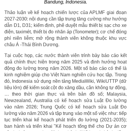
Bandung, Indonesia.
Thảo luận về kế hoạch chiến lược của APLMF giai đoạn
2027-2030: nội dung cần tập trung tăng cường như hướng
dẫn D1, D31; kiểm định, phê duyệt mẫu thiết bị sạc cho xe
điện, taximét, thiết bị đo nhãn áp (Tonometer); cơ chế đóng
phí niên liễm; mở rộng thành viên không thuộc khu vực
châu Á -Thái Bình Dương.
Tại cuộc họp, các nước thành viên trình bày báo cáo kết
quả chính thực hiện trong năm 2025 và định hướng hoạt
động đo lường trong năm 2026. Một số báo cáo có thể là
kinh nghiệm giúp cho Việt Nam nghiên cứu học tập. Trong
đó, Indonesia sử dụng nền tảng MediaWiki, WikiUTTP (dữ
liệu lớn) để kiểm soát cột đo xăng dầu, cân không tự động,
… theo thời gian thực và trên bản đồ số; Malaysia,
Newzealand, Australia có kế hoạch sửa Luật Đo lường
vào năm 2026; Trung Quốc có kế hoạch sửa Luật Đo
lường vào năm 2026 và tập trung vào một số việc như: tiếp
tục triển khai kế hoạch phát triển đo lường (2021-2035);
ban hành và triển khai "Kế hoạch tổng thể cho Dự án cơ