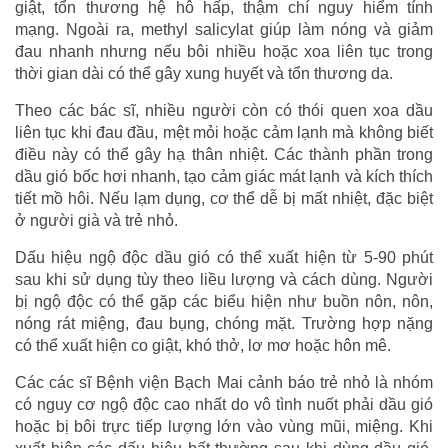
giật, tổn thương hệ hô hấp, thậm chí nguy hiểm tính
mạng. Ngoài ra, methyl salicylat giúp làm nóng và giảm
đau nhanh nhưng nếu bôi nhiều hoặc xoa liên tục trong
thời gian dài có thể gây xung huyết và tổn thương da.
Theo các bác sĩ, nhiều người còn có thói quen xoa dầu
liên tục khi đau đầu, mệt mỏi hoặc cảm lạnh mà không biết
điều này có thể gây hạ thân nhiệt. Các thành phần trong
dầu gió bốc hơi nhanh, tạo cảm giác mát lạnh và kích thích
tiết mồ hôi. Nếu lạm dụng, cơ thể dễ bị mất nhiệt, đặc biệt
ở người già và trẻ nhỏ.
Dấu hiệu ngộ độc dầu gió có thể xuất hiện từ 5-90 phút
sau khi sử dụng tùy theo liều lượng và cách dùng. Người
bị ngộ độc có thể gặp các biểu hiện như buồn nôn, nôn,
nóng rát miệng, đau bụng, chóng mặt. Trường hợp nặng
có thể xuất hiện co giật, khó thở, lơ mơ hoặc hôn mê.
Các các sĩ Bệnh viện Bạch Mai cảnh báo trẻ nhỏ là nhóm
có nguy cơ ngộ độc cao nhất do vô tình nuốt phải dầu gió
hoặc bị bôi trực tiếp lượng lớn vào vùng mũi, miệng. Khi