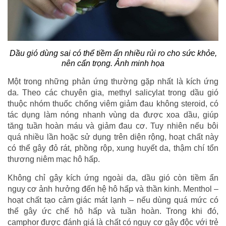
Dầu gió dùng sai có thể tiềm ẩn nhiều rủi ro cho sức khỏe,
nên cẩn trọng. Ảnh minh họa
Một trong những phản ứng thường gặp nhất là kích ứng
da. Theo các chuyên gia, methyl salicylat trong dầu gió
thuộc nhóm thuốc chống viêm giảm đau không steroid, có
tác dụng làm nóng nhanh vùng da được xoa dầu, giúp
tăng tuần hoàn máu và giảm đau cơ. Tuy nhiên nếu bôi
quá nhiều lần hoặc sử dụng trên diện rộng, hoạt chất này
có thể gây đỏ rát, phồng rộp, xung huyết da, thậm chí tổn
thương niêm mạc hô hấp.
Không chỉ gây kích ứng ngoài da, dầu gió còn tiềm ẩn
nguy cơ ảnh hưởng đến hệ hô hấp và thần kinh. Menthol –
hoạt chất tạo cảm giác mát lạnh – nếu dùng quá mức có
thể gây ức chế hô hấp và tuần hoàn. Trong khi đó,
camphor được đánh giá là chất có nguy cơ gây độc với trẻ