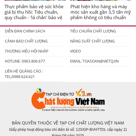
Thực phẩm bảo vệ sức khỏe
Phát hiện kho hàng và máy
giả bị thu hồi: Tiêu chuẩn,
móc sản xuất gần 3,5 tấn mỹ
quy chuẩn - 'lá chắn' bảo vệ
phẩm không có tiêu chuẩn
người tiêu dùng
DIỄN ĐÀN CHÍNH SÁCH
TIÊU CHUẨN CHẤT LƯỢNG
CẢNH BÁO CHẤT LƯỢNG
NĂNG SUẤT CHẤT LƯỢNG
THƯƠNG HIỆU HỘI NHẬP
VIDEO
HOTLINE: 0963.806.677
EMAIL:
TOASOAN@VIETQ.VN
LIÊN HỆ QUẢNG CÁO :
TEL:0988.624.621
BẢN QUYỀN THUỘC VỀ TẠP CHÍ CHẤT LƯỢNG VIỆT NAM
Giấy phép hoạt động báo chí điện tử số: 125/GP-BVHTTDL cấp ngày 11
tháng 09 năm 2025