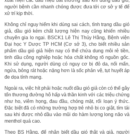
xuất hiện các dấu hiệu bất thường sau khi dùng dầu gió,
người bệnh cần nhanh chóng được đưa tới cơ sở y tế để
xử trí kịp thời.
Không chỉ nguy hiểm khi dùng sai cách, tình trạng dầu gió
giả, dầu gió kém chất lượng hiện nay cũng khiến nhiều
chuyên gia lo ngại. BSCK1 Lê Thị Thúy Hằng, Bệnh viện
Đại học Y Dược TP HCM (Cơ sở 3), cho biết nhiều sản
phẩm dầu gió giả hiện nay có thể chứa dung môi rẻ tiền,
tinh dầu công nghiệp hoặc hóa chất không rõ nguồn gốc.
Khi sử dụng, người dùng có nguy cơ bị đỏ da, nổi mẩn,
ngứa, bỏng rát hoặc nặng hơn là sốc phản vệ, tụt huyết áp
đe dọa tính mạng.
Ngoài ra, việc hít phải hoặc nuốt dầu gió giả còn có thể gây
tổn thương đường hô hấp và thần kinh với các triệu chứng
như ho, viêm họng, đau đầu, chóng mặt, rối loạn ý thức.
Đặc biệt đã có những trường hợp trẻ nhỏ bị co giật, tím tái
sau khi được nhỏ dầu vào mũi do hàm lượng long não và
menthol quá cao.
Theo BS Hằng, để nhận biết dầu gió thật và giả, người