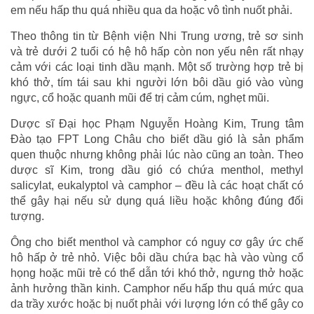
em nếu hấp thu quá nhiều qua da hoặc vô tình nuốt phải.
Theo thông tin từ Bệnh viện Nhi Trung ương, trẻ sơ sinh
và trẻ dưới 2 tuổi có hệ hô hấp còn non yếu nên rất nhạy
cảm với các loại tinh dầu mạnh. Một số trường hợp trẻ bị
khó thở, tím tái sau khi người lớn bôi dầu gió vào vùng
ngực, cổ hoặc quanh mũi để trị cảm cúm, nghẹt mũi.
Dược sĩ Đại học Phạm Nguyễn Hoàng Kim, Trung tâm
Đào tạo FPT Long Châu cho biết dầu gió là sản phẩm
quen thuộc nhưng không phải lúc nào cũng an toàn. Theo
dược sĩ Kim, trong dầu gió có chứa menthol, methyl
salicylat, eukalyptol và camphor – đều là các hoạt chất có
thể gây hại nếu sử dụng quá liều hoặc không đúng đối
tượng.
Ông cho biết menthol và camphor có nguy cơ gây ức chế
hô hấp ở trẻ nhỏ. Việc bôi dầu chứa bạc hà vào vùng cổ
họng hoặc mũi trẻ có thể dẫn tới khó thở, ngưng thở hoặc
ảnh hưởng thần kinh. Camphor nếu hấp thu quá mức qua
da trầy xước hoặc bị nuốt phải với lượng lớn có thể gây co