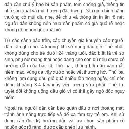
dân cần chú ý bao bì sản phẩm, tem chống giả, thông tin
nhà sản xuất và mùi hương đặc trưng. Dầu gió chính hãng
thường có mùi dịu nhẹ, dễ chịu và thông tin in ấn rõ nét.
Người dân không nên mua sản phẩm có giá quá rẻ hoặc
không rõ nguồn gốc xuất xứ.
Từ các cảnh báo trên, các chuyên gia khuyến cáo người
dân cần ghi nhớ “4 không” khi sử dụng dầu gió. Thứ nhất,
không dùng cho trẻ dưới 24 tháng tuổi, đặc biệt là trẻ sơ
sinh, phụ nữ mang thai hoặc đang cho con bú nếu chưa có
hướng dẫn của bác sĩ. Thứ hai, không bôi dầu vào mắt,
niêm mạc, vùng da trầy xước hoặc vết thương hở. Thứ ba,
không lạm dụng dầu gió quá nhiều lần trong ngày, chỉ nên
dùng khoảng 3-4 lần/ngày với lượng vừa phải. Thứ tư,
tuyệt đối không uống dầu gió vì có thể gây ngộ độc nguy
hiểm.
Ngoài ra, người dân cần bảo quản dầu ở nơi thoáng mát,
tránh ánh nắng trực tiếp và để xa tầm tay trẻ em. Khi sử
dụng cần đọc kỹ hướng dẫn và lựa chọn sản phẩm có
nguồn gốc rõ ràng, được cấp phép lưu hành.