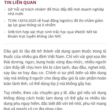
TIN LIÊN QUAN
Gỡ 'nỗi sợ trách nhiệm' để thúc đẩy đổi mới doanh nghiệp
nhà nước
TCVN 14316:2025 về hoạt động logistics đô thị nhằm giảm
áp lực giao thông và ô nhiễm
SHB tích hợp xác thực sinh trắc học qua VNeID: Mở tài
khoản trực tuyến không cần NFC
Dầu gió từ lâu đã trở thành vật dụng quen thuộc trong tủ
thuốc của nhiều gia đình Việt Nam. Chỉ với vài giọt xoa lên
thái dương, ngực, bụng hoặc vùng đau nhức, nhiều người
cảm thấy dễ chịu hơn khi bị cảm lạnh, đau đầu, nghẹt mũi,
say tàu xe hay đau cơ. Chính vì sự phổ biến và tiện dụng
này mà không ít người cho rằng dầu gió là sản phẩm hoàn
toàn lành tính, có thể dùng tùy ý mà không gây hại.
Tuy nhiên, theo các chuyên gia y tế, dầu gió nếu sử dụng
không đúng cách hoặc lạm dụng có thể gây ra nhiều tác
dụng phụ nguy hiểm, đặc biệt đối với trẻ nhỏ, phụ nữ mang
thai và người có cơ địa nhạy cảm.