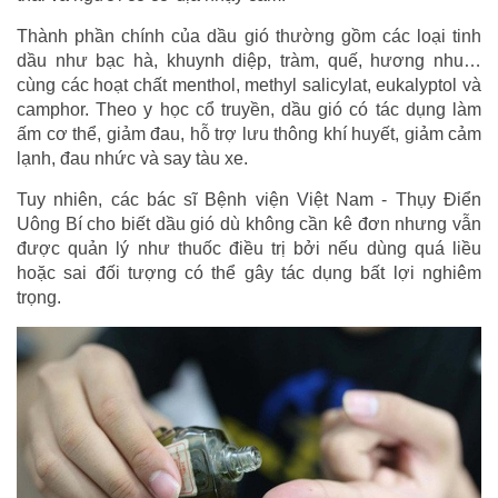
Thành phần chính của dầu gió thường gồm các loại tinh
dầu như bạc hà, khuynh diệp, tràm, quế, hương nhu…
cùng các hoạt chất menthol, methyl salicylat, eukalyptol và
camphor. Theo y học cổ truyền, dầu gió có tác dụng làm
ấm cơ thể, giảm đau, hỗ trợ lưu thông khí huyết, giảm cảm
lạnh, đau nhức và say tàu xe.
Tuy nhiên, các bác sĩ Bệnh viện Việt Nam - Thụy Điển
Uông Bí cho biết dầu gió dù không cần kê đơn nhưng vẫn
được quản lý như thuốc điều trị bởi nếu dùng quá liều
hoặc sai đối tượng có thể gây tác dụng bất lợi nghiêm
trọng.