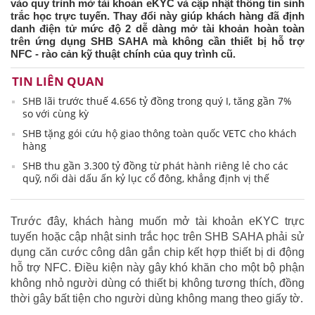
vào quy trình mở tài khoản eKYC và cập nhật thông tin sinh
trắc học trực tuyến. Thay đổi này giúp khách hàng đã định
danh điện tử mức độ 2 dễ dàng mở tài khoản hoàn toàn
trên ứng dụng SHB SAHA mà không cần thiết bị hỗ trợ
NFC - rào cản kỹ thuật chính của quy trình cũ.
TIN LIÊN QUAN
SHB lãi trước thuế 4.656 tỷ đồng trong quý I, tăng gần 7%
so với cùng kỳ
SHB tặng gói cứu hộ giao thông toàn quốc VETC cho khách
hàng
SHB thu gần 3.300 tỷ đồng từ phát hành riêng lẻ cho các
quỹ, nối dài dấu ấn kỷ lục cổ đông, khẳng định vị thế
Trước đây, khách hàng muốn mở tài khoản eKYC trực
tuyến hoặc cập nhật sinh trắc học trên SHB SAHA phải sử
dụng căn cước công dân gắn chip kết hợp thiết bị di động
hỗ trợ NFC. Điều kiện này gây khó khăn cho một bộ phận
không nhỏ người dùng có thiết bị không tương thích, đồng
thời gây bất tiện cho người dùng không mang theo giấy tờ.