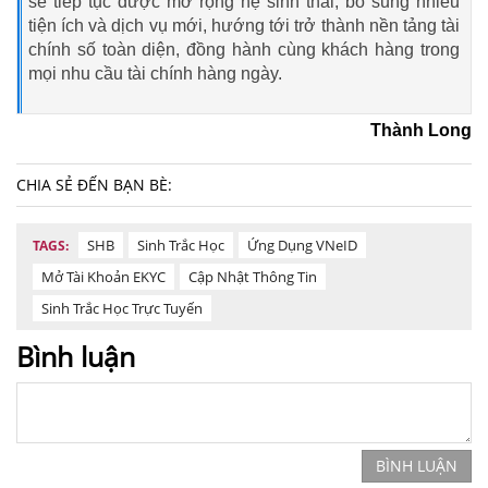
sẽ tiếp tục được mở rộng hệ sinh thái, bổ sung nhiều
tiện ích và dịch vụ mới, hướng tới trở thành nền tảng tài
chính số toàn diện, đồng hành cùng khách hàng trong
mọi nhu cầu tài chính hàng ngày.
Thành Long
CHIA SẺ ĐẾN BẠN BÈ:
SHB
Sinh Trắc Học
Ứng Dụng VNeID
TAGS:
Mở Tài Khoản EKYC
Cập Nhật Thông Tin
Sinh Trắc Học Trực Tuyến
Bình luận
BÌNH LUẬN