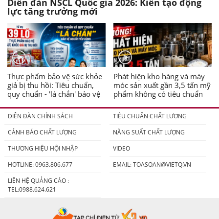
Diễn đàn NSCL Quốc gia 2026: Kiến tạo động
lực tăng trưởng mới
Thực phẩm bảo vệ sức khỏe
Phát hiện kho hàng và máy
giả bị thu hồi: Tiêu chuẩn,
móc sản xuất gần 3,5 tấn mỹ
quy chuẩn - 'lá chắn' bảo vệ
phẩm không có tiêu chuẩn
người tiêu dùng
DIỄN ĐÀN CHÍNH SÁCH
TIÊU CHUẨN CHẤT LƯỢNG
CẢNH BÁO CHẤT LƯỢNG
NĂNG SUẤT CHẤT LƯỢNG
THƯƠNG HIỆU HỘI NHẬP
VIDEO
HOTLINE: 0963.806.677
EMAIL:
TOASOAN@VIETQ.VN
LIÊN HỆ QUẢNG CÁO :
TEL:0988.624.621