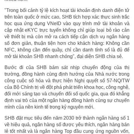
"Trong bối cảnh tỷ lệ kích hoạt tài khoản định danh điện tử
trên toàn quốc ở mức cao, SHB tích hợp xác thực sinh trắc
học qua ứng dụng VNeID vào quy trình mở tài khoản và
cập nhật eKYC trực tuyến không chỉ giúp loại bỏ rào cản
về thiết bị mà còn mở ra cách tiếp cận dịch vụ ngân hàng
số đơn giản, thuận tiện hơn cho khách hàng: Không cần
NFC, không cần đến quầy, chỉ cần danh tính số là đủ để
mở tài khoản SHB nhanh chóng", đại diện SHB chia sẻ.
Bước đi của SHB bám sát nhịp chuyển động của thị
trường, đồng hành cùng định hướng của Nhà nước trong
công cuộc số hóa và thực hiện Nghị quyết số 57-NQ/TW
của Bộ Chính trị về đột phá phát triển khoa học, công nghệ,
đổi mới sáng tạo và chuyển đổi số quốc gia, qua đó khẳng
định vai trò của một ngân hàng đồng hành cùng sự chuyển
mình của nền kinh tế trong kỷ nguyên mới.
SHB đặt mục tiêu đến năm 2030 trở thành ngân hàng số 1
về hiệu quả, ngân hàng số được yêu thích, ngân hàng bán
lẻ tốt nhất và là ngân hàng Top đầu cung ứng nguồn vốn,